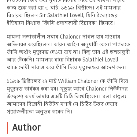
নিউটনের তৈরি করা পূর্ণাঙ্গ রিপোর্ট নিয়ে এই মামলা লড়ার
কাজ শুরু করা হয় ৩ মার্চ, ১৬৯৯ খ্রিস্টাব্দে। এই মামলার
বিচারক ছিলেন Sir Salathiel Lovell, যিনি ইংল্যান্ডের
ইতিহাসে বিখ্যাত “ফাঁসি প্রদানকারী বিচারক” হিসেবে।
মামলা লড়াকালীন সময়ে Chaloner পাগল হয়ে যাওয়ার
অভিনয়ও করেছিলেন। কারন আইন অনুযায়ী কেনো পাগলকে
ফাঁসি অর্থাৎ মৃত্যুদন্ড দেওয়া যায় না। কিন্তু তার এই ছলচাতুরী
আর টেকেনি। মামলার রায়ে বিচারক Salathiel Lovell
তাকে দোষী সাব্যস্ত করে ফাঁসি দিয়ে মৃত্যুদন্ডের আদেশ দেন।
১৬৯৯ খ্রিস্টাব্দের ২২ মার্চ William Chaloner কে ফাঁসি দিয়ে
মৃত্যুদন্ড কার্যকর করা হয়। মৃত্যুর আগে Chaloner নিউটনের
উদ্দেশ্যে কদর্য ভাষায় একটি চিঠি লিখেছিলেন। বলা বাহুল্য
আমাদের বিজ্ঞানী নিউটন মশাই সে চিঠির উত্তর দেয়ার
প্রয়োজনীয়তা অনুভব করেন নি।
Author