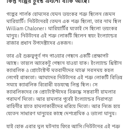
কিন্তু গল্পের টুইস্ট এখনো বাকি আছে।
গল্পের শার্লক হোমসের যেমন ভয়ংকর শত্রু ছিলেন জেমস
মারিয়ার্টি। নিউটনেরই তেমন এক শত্রু ছিলো, তার নাম ছিল
William Chaloner। মারিয়ার্টির মতোই সে ছিলো ভয়ংকর
মানুষ। নিউটনের এই শত্রু লোকটি ছিলেন স্বয়ং ইংল্যান্ডের
রাজার প্রধান উপদেষ্টাদের একজন।
তার এই গুরুত্বপূর্ণ পদ পাওয়ার পেছনে একটি প্রেক্ষাপট
আছে। তাহলে আরেকটু পেছনে যাওয়া যাক। ইংল্যান্ডে খ্রিস্টান
ক্যাথলিক ও প্রোটেস্টেন্ট মতবাদীদের মাঝে সবসময় কহল
লেগেই থাকতো। আমাদের নিউটনের এই শত্রু লোকটি বিভিন্ন
সময়ে ক্যাথলিক বিরোধী ষড়যন্ত্রে লিপ্ত ছিল। সে
ক্যাথলিকদের কে প্রোটেস্টেন্টদের বিরুদ্ধে সন্তরাসী হামলার
পরামর্শ দিতো। আর হামলার পূর্বেই ইংল্যান্ডের নিরাপত্তা
বাহিনীর হাতে হামলাকারীদের ধরিয়ে দিতো। আর নিজে হয়ে
যেতেন সাধারণ মানুষের কাছে দেশপ্রেমিক ও ভালো মানুষ।
যাই হোক এবার মূল ঘটনায় ফিরে আসি।নিউটনের এই শত্রু