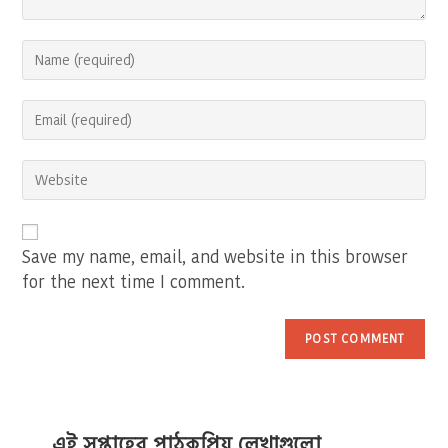
Enter
your
name
Enter
or
your
username
email
to
Enter
address
comment
your
to
website
comment
URL
(optional)
Save my name, email, and website in this browser
for the next time I comment.
এই সপ্তাহের পাঠকপ্রিয় লেখাগুলো