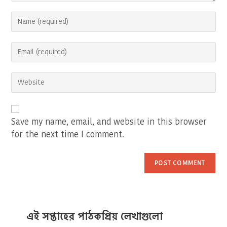
Enter
your
name
Enter
or
your
username
email
to
Enter
address
comment
your
to
website
comment
URL
(optional)
Save my name, email, and website in this browser
for the next time I comment.
এই সপ্তাহের পাঠকপ্রিয় লেখাগুলো