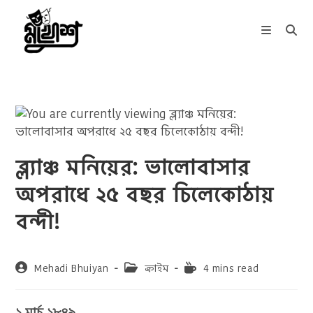
Skip
to
content
ব্ল্যাঞ্চ মনিয়ের: ভালোবাসার
অপরাধে ২৫ বছর চিলেকোঠায়
বন্দী!
Post
Post
Reading
Mehadi Bhuiyan
ক্রাইম
4 mins read
author:
category:
time:
১ মার্চ ১৮৪৯