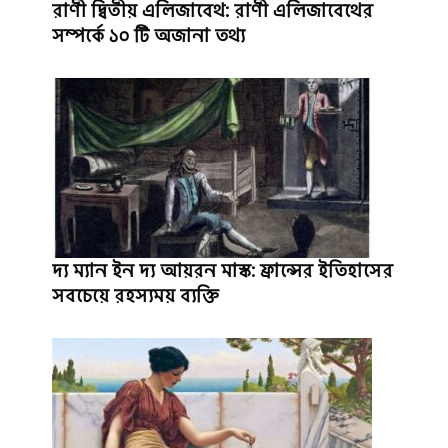
রাণী দ্বিতীয় এলিজাবেথ: রাণী এলিজাবেথের
সম্পর্কে ১০ টি অজানা তথ্য
দ্য ম্যান ইন দ্য আয়রন মাস্ক: ফ্রান্সের ইতিহাসের
সবচেয়ে রহস্যময় ব্যক্তি