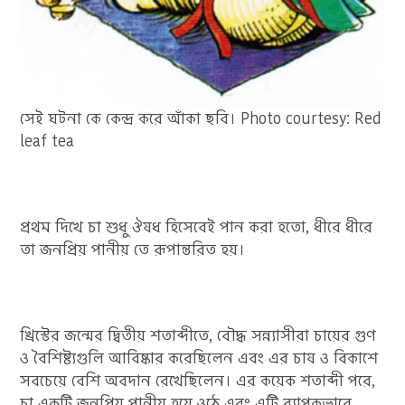
সেই ঘটনা কে কেন্দ্র করে আঁকা ছবি। Photo courtesy: Red
leaf tea
প্রথম দিখে চা শুধু ঔষধ হিসেবেই পান করা হতো, ধীরে ধীরে
তা জনপ্রিয় পানীয় তে রূপান্তরিত হয়।
খ্রিস্টের জন্মের দ্বিতীয় শতাব্দীতে, বৌদ্ধ সন্ন্যাসীরা চায়ের গুণ
ও বৈশিষ্ট্যগুলি আবিষ্কার করেছিলেন এবং এর চাষ ও বিকাশে
সবচেয়ে বেশি অবদান রেখেছিলেন। এর কয়েক শতাব্দী পরে,
চা একটি জনপ্রিয় পানীয় হয়ে ওঠে এবং এটি ব্যাপকভাবে