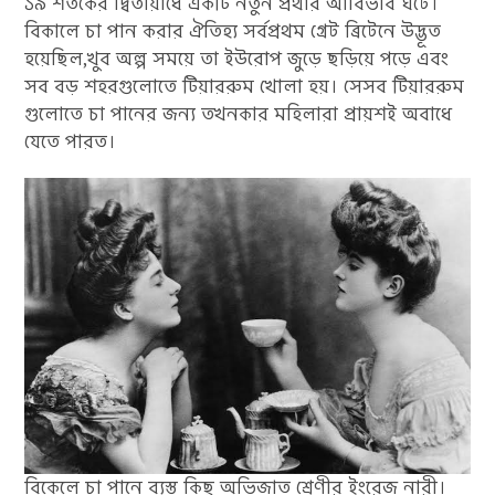
১৯ শতকের দ্বিতীয়ার্ধে একটি নতুন প্রথার আবির্ভাব ঘটে।
বিকালে চা পান করার ঐতিহ্য সর্বপ্রথম গ্রেট ব্রিটেনে উদ্ভূত
হয়েছিল,খুব অল্প সময়ে তা ইউরোপ জুড়ে ছড়িয়ে পড়ে এবং
সব বড় শহরগুলোতে টিয়াররুম খোলা হয়। সেসব টিয়াররুম
গুলোতে চা পানের জন্য তখনকার মহিলারা প্রায়শই অবাধে
যেতে পারত।
বিকেলে চা পানে ব্যস্ত কিছু অভিজাত শ্রেণীর ইংরেজ নারী।