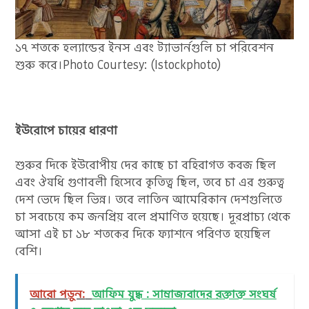
১৭ শতকে হল্যান্ডের ইনস এবং ট্যাভার্নগুলি চা পরিবেশন
শুরু করে।Photo Courtesy: (Istockphoto)
ইউরোপে চায়ের ধারণা
শুরুর দিকে ইউরোপীয় দের কাছে চা বহিরাগত কবজ ছিল
এবং ঔষধি গুণাবলী হিসেবে কৃতিত্ব ছিল, তবে চা এর গুরুত্ব
দেশ ভেদে ছিল ভিন্ন। তবে লাতিন আমেরিকান দেশগুলিতে
চা সবচেয়ে কম জনপ্রিয় বলে প্রমাণিত হয়েছে। দূরপ্রাচ্য থেকে
আসা এই চা ১৮ শতকের দিকে ফ্যাশনে পরিণত হয়েছিল
বেশি।
আরো পড়ুন:
আফিম যুদ্ধ : সাম্রাজ্যবাদের রক্তাক্ত সংঘর্ষ