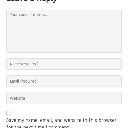
Comment
Enter
your
name
Enter
or
your
username
email
to
Enter
address
comment
your
to
website
comment
URL
(optional)
Save my name, email, and website in this browser
for the next time I comment.