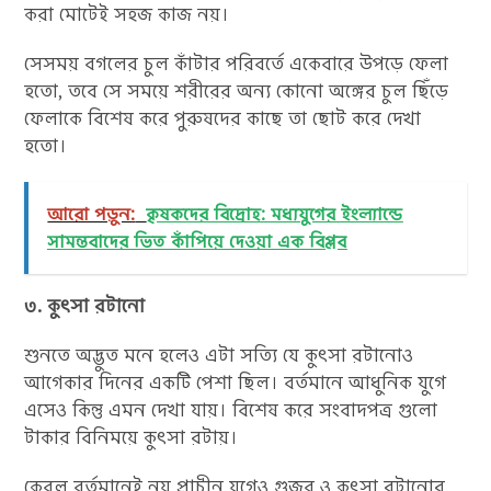
করা মোটেই সহজ কাজ নয়।
সেসময় বগলের চুল কাঁটার পরিবর্তে একেবারে উপড়ে ফেলা
হতো, তবে সে সময়ে শরীরের অন্য কোনো অঙ্গের চুল ছিঁড়ে
ফেলাকে বিশেষ করে পুরুষদের কাছে তা ছোট করে দেখা
হতো।
আরো পড়ুন:
কৃষকদের বিদ্রোহ: মধ্যযুগের ইংল্যান্ডে
সামন্তবাদের ভিত কাঁপিয়ে দেওয়া এক বিপ্লব
৩. কুৎসা রটানো
শুনতে অদ্ভুত মনে হলেও এটা সত্যি যে কুৎসা রটানোও
আগেকার দিনের একটি পেশা ছিল। বর্তমানে আধুনিক যুগে
এসেও কিন্তু এমন দেখা যায়। বিশেষ করে সংবাদপত্র গুলো
টাকার বিনিময়ে কুৎসা রটায়।
কেবল বর্তমানেই নয় প্রাচীন যুগেও গুজব ও কুৎসা রটানোর