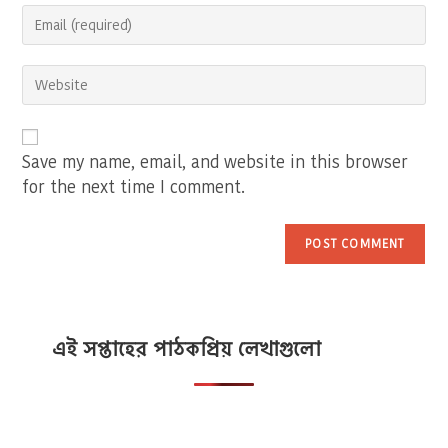
Enter
or
your
username
email
to
Enter
address
comment
your
to
website
comment
URL
(optional)
Save my name, email, and website in this browser
for the next time I comment.
এই সপ্তাহের পাঠকপ্রিয় লেখাগুলো