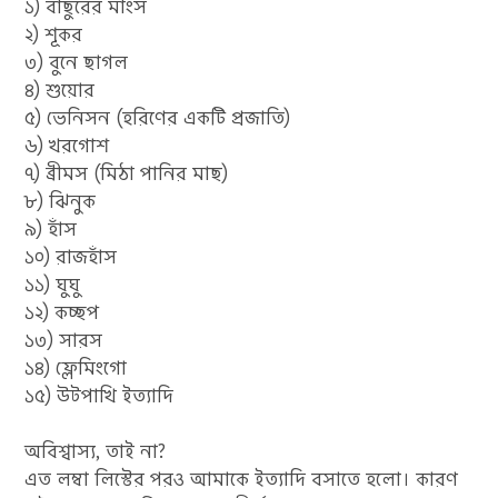
১) বাছুরের মাংস
২) শূকর
৩) বুনে ছাগল
৪) শুয়োর
৫) ভেনিসন (হরিণের একটি প্রজাতি)
৬) খরগোশ
৭) ব্রীমস (মিঠা পানির মাছ)
৮) ঝিনুক
৯) হাঁস
১০) রাজহাঁস
১১) ঘুঘু
১২) কচ্ছপ
১৩) সারস
১৪) ফ্লেমিংগো
১৫) উটপাখি ইত্যাদি
অবিশ্বাস্য, তাই না?
এত লম্বা লিস্টের পরও আমাকে ইত্যাদি বসাতে হলো। কারণ