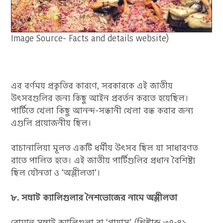
Image Source- Facts and details website)
এর বর্ণময় প্রকৃতির কারণে, সরকারকে এই জাতীয়
উৎসবগুলির জন্য কিছু আইন প্রবর্তন করতে হয়েছিল।
পার্টিতে খেলা কিছু আনন্দ-সন্ধানী খেলা বন্ধ করার জন্য
এগুলি প্রয়োজনীয় ছিল।
বাচানালিয়া মূলত একটি ধর্মীয় উৎসব ছিল যা সাধারণত
রাতে পালিত হতে। এই জাতীয় পার্টিগুলির প্রধান বৈশিষ্ট্য
ছিল যৌনতা ও ‘অশ্লীলতা’।
৮. সম্রাট ক্যালিগুলার নৈশভোজের নামে অশ্লীলতা
রোমান সম্রাট ক্যালিগুলা বা ‘গায়াস’ (খ্রিস্টাব্দ ৩৭-৪১