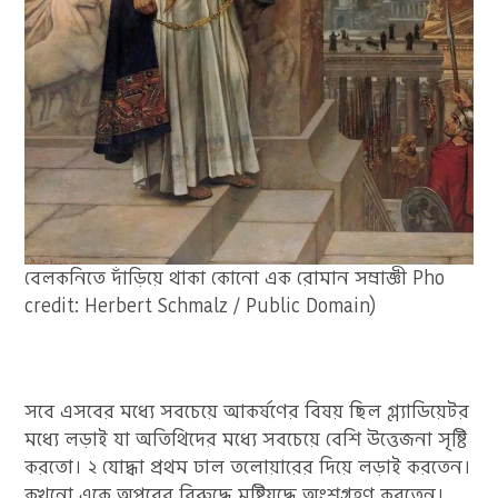
বেলকনিতে দাঁড়িয়ে থাকা কোনো এক রোমান সম্রাজ্ঞী Pho
credit: Herbert Schmalz / Public Domain)
সবে এসবের মধ্যে সবচেয়ে আকর্ষণের বিষয় ছিল গ্ল্যাডিয়েটর
মধ্যে লড়াই যা অতিথিদের মধ্যে সবচেয়ে বেশি উত্তেজনা সৃষ্টি
করতো। ২ যোদ্ধা প্রথম ঢাল তলোয়ারের দিয়ে লড়াই করতেন।
কখনো একে অপরের বিরুদ্ধে মুষ্টিযুদ্ধে অংশগ্রহণ করতেন।