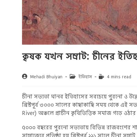
কৃষক যখন সম্রাট: চীনের ইতি
Post
Post
Reading
Mehadi Bhuiyan
ইতিহাস
4 mins read
author:
category:
time:
চীনা সভ্যতা মানব ইতিহাসের সবচেয়ে পুরনো ও উল
খ্রিস্টপূর্ব ৩০০০ সালের কাছাকাছি সময় থেকে এই সভ
River) অঞ্চলে প্রাচীন কৃষিভিত্তিক সমাজ গড়ে ওঠার ম
৫০০০ বছরের পুরনো সভ্যতায় বিভিন্ন রাজবংশের শা
সাম্রাজ্যের প্রতিষ্ঠা হয় খ্রিস্টপূর্ব ২২১ সালে চীনা