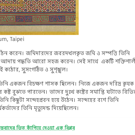
um, Taipei
নর্গঠন করেন। জমিদারদের জবরদখলকৃত জমি ও সম্পত্তি তিনি
াজস্ব আদায় পদ্ধতি আরো সহজ করেন। সেই সাথে একটি শক্তিশাল
বই কঠোর, সুসংগঠিত ও সুশৃঙ্খল।
 তিনি একজন বিচক্ষণ শাসক ছিলেন। নিজে একজন দরিদ্র কৃষক
্ট বুঝতে পারতেন। তাদের দুঃখ কষ্টের সমাপ্তি ঘটাতে বিভিন্
িনি কিছুটা সন্দেহপ্রবন হয়ে উঠেন। সন্দেহের বশে তিনি
্তাদের তিনি মৃত্যুদন্ড দিয়েছিলেন।
ামন্তবাদের ভিত কাঁপিয়ে দেওয়া এক বিপ্লব