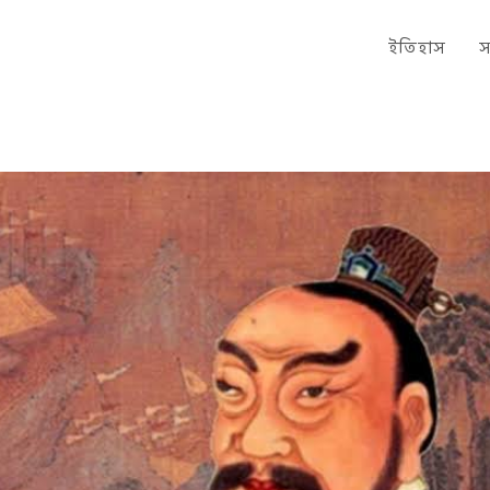
ইতিহাস
স