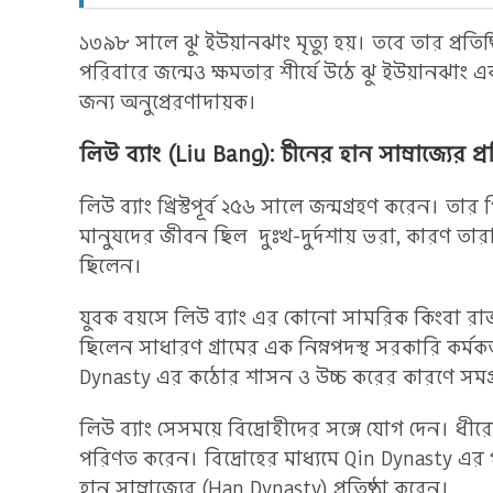
১৩৯৮ সালে ঝু ইউয়ানঝাং মৃত্যু হয়। তবে তার প্রতিষ
পরিবারে জন্মেও ক্ষমতার শীর্ষে উঠে ঝু ইউয়ানঝাং 
জন্য অনুপ্রেরণাদায়ক।
লিউ ব্যাং (Liu Bang): চীনের হান সাম্রাজ্যের প্র
লিউ ব্যাং খ্রিস্টপূর্ব ২৫৬ সালে জন্মগ্রহণ করেন। 
মানুষদের জীবন ছিল দুঃখ-দুর্দশায় ভরা, কারণ তা
ছিলেন।
যুবক বয়সে লিউ ব্যাং এর কোনো সামরিক কিংবা রাজ
ছিলেন সাধারণ গ্রামের এক নিম্নপদস্থ সরকারি কর্মক
Dynasty এর কঠোর শাসন ও উচ্চ করের কারণে সমগ্র
লিউ ব্যাং সেসময়ে বিদ্রোহীদের সঙ্গে যোগ দেন। ধ
পরিণত করেন। বিদ্রোহের মাধ্যমে Qin Dynasty এর পতন
হান সাম্রাজ্যের (Han Dynasty) প্রতিষ্ঠা করেন।