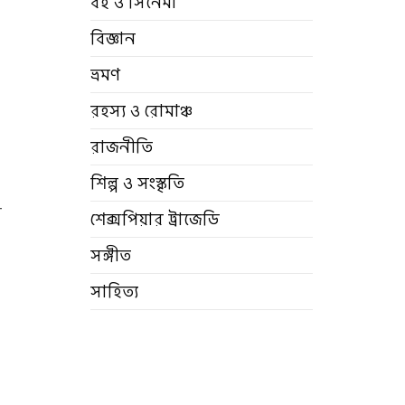
বই ও সিনেমা
বিজ্ঞান
ভ্রমণ
রহস্য ও রোমাঞ্চ
রাজনীতি
শিল্প ও সংস্কৃতি
র
শেক্সপিয়ার ট্রাজেডি
সঙ্গীত
সাহিত্য