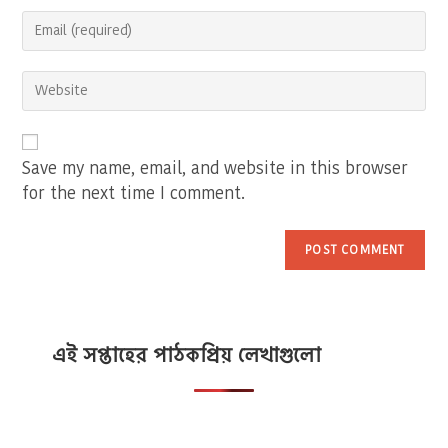
name
Enter
or
your
username
email
to
Enter
address
comment
your
to
website
comment
URL
(optional)
Save my name, email, and website in this browser
for the next time I comment.
এই সপ্তাহের পাঠকপ্রিয় লেখাগুলো