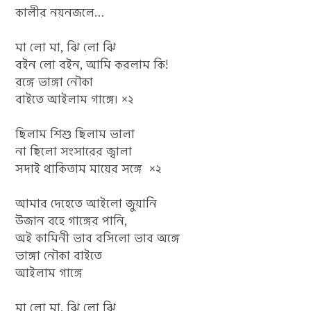
কালীর নয়নজলে…
মা লো মা, ঝি লো ঝি
বইন লো বইন, আমি করলাম কি!
রঙ্গে ভাঙ্গা নৌকা
বাইতে আইলাম গাঙ্গে৷ ×২
ছিলাম শিশু ছিলাম ভালা
না ছিলো সংসারের জ্বালা
সদাই থাকিতাম মায়ের সঙ্গে ×২
আমার দেহেতে আইলো জুয়ানি
উজান বহে গাঙ্গের পানি,
অই কামিনী ভাব বসিলো ভাব অঙ্গে
ভাঙ্গা নৌকা বাইতে
আইলাম গাঙ্গে
মা লো মা, ঝি লো ঝি