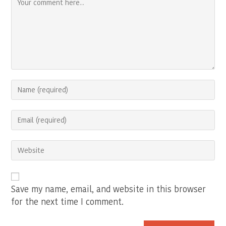
Enter
your
name
Enter
or
your
username
email
to
Enter
address
comment
your
to
website
comment
URL
(optional)
Save my name, email, and website in this browser
for the next time I comment.