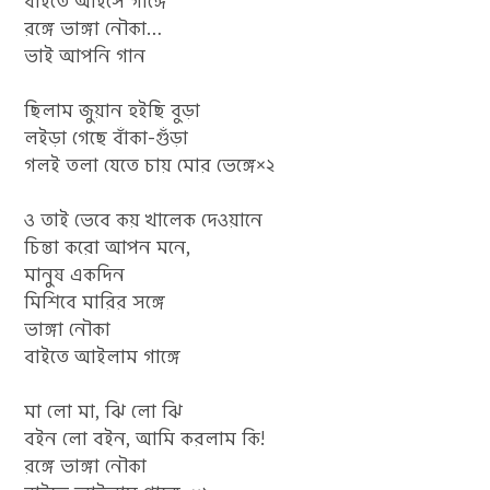
বাইতে আইসে গাঙ্গে
রঙ্গে ভাঙ্গা নৌকা…
ভাই আপনি গান
ছিলাম জুয়ান হইছি বুড়া
লইড়া গেছে বাঁকা-গুঁড়া
গলই তলা যেতে চায় মোর ভেঙ্গে×২
ও তাই ভেবে কয় খালেক দেওয়ানে
চিন্তা করো আপন মনে,
মানুষ একদিন
মিশিবে মারির সঙ্গে
ভাঙ্গা নৌকা
বাইতে আইলাম গাঙ্গে
মা লো মা, ঝি লো ঝি
বইন লো বইন, আমি করলাম কি!
রঙ্গে ভাঙ্গা নৌকা