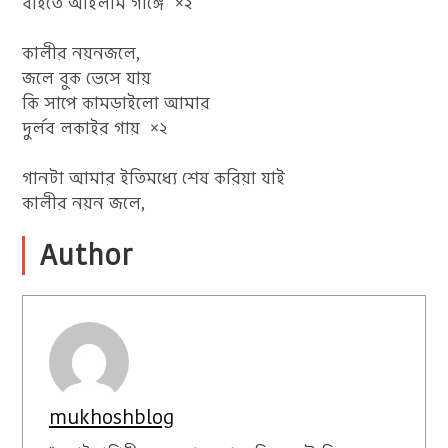
বাইতে আইলাম গাঙ্গে ×২
কালীর নয়নজলে,
জলে বুক ভেসে যায়
কি সাপে কামড়াইলো আমার
দুর্লব লকাইর গায় ×২
গানটা আমার ইতিমধ্যে শেষ করিয়া যাই
কালীর নয়ন জলে,
Author
mukhoshblog