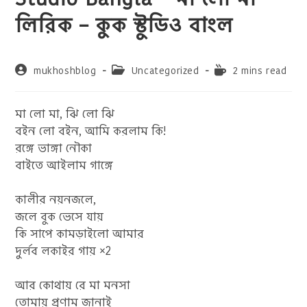
লিরিক – কুক স্টুডিও বাংল
Post
Post
Reading
mukhoshblog
Uncategorized
2 mins read
author:
category:
time:
মা লো মা, ঝি লো ঝি
বইন লো বইন, আমি করলাম কি!
রঙ্গে ভাঙ্গা নৌকা
বাইতে আইলাম গাঙ্গে
কালীর নয়নজলে,
জলে বুক ভেসে যায়
কি সাপে কামড়াইলো আমার
দুর্লব লকাইর গায় ×2
আর কোথায় রে মা মনসা
তোমায় প্রণাম জানাই