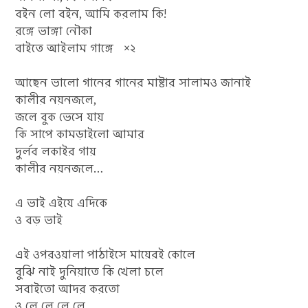
বইন লো বইন, আমি করলাম কি!
রঙ্গে ভাঙ্গা নৌকা
বাইতে আইলাম গাঙ্গে ×২
আছেন ভালো গানের গানের মাষ্টার সালামও জানাই
কালীর নয়নজলে,
জলে বুক ভেসে যায়
কি সাপে কামড়াইলো আমার
দুর্লব লকাইর গায়
কালীর নয়নজলে…
এ ভাই এইযে এদিকে
ও বড় ভাই
এই ওপরওয়ালা পাঠাইসে মায়েরই কোলে
বুঝি নাই দুনিয়াতে কি খেলা চলে
সবাইতো আদর করতো
ও লে লে লে লে