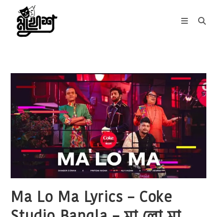
Skip
to
content
Ma Lo Ma Lyrics – Coke
Studio Bangla – মা লো মা