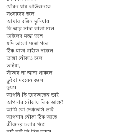
যৌবন যায় ঝাউবনেতে
সংসারের ছলে
আমার রঙিন দুনিয়ায়
কি আর সাদা কালা চলে
ডাইলের মজা তলে
যদি ভালো মতো গলে
ঠিক মতো বাইতে পারলে
ভাঙ্গা নৌকাও চলে
ভাইয়া,
সাঁতার না জানা থাকলে
ডুইবা মরবেন জলে
হুমম
আপনি কি ভাবতাছেন ভাই
আপনার নৌকায় লিক আছে?
আমি তো দেখতেসি ভাই
আপনার নৌকা ঠিক আছে
জীবনের চলার পথে
নাই নাই ভি দিক আসে