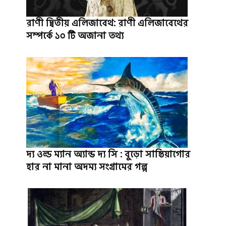
রাণী দ্বিতীয় এলিজাবেথ: রাণী এলিজাবেথের
সম্পর্কে ১০ টি অজানা তথ্য
দ্য ওল্ড ম্যান অ্যান্ড দ্য সি : বুড়ো সান্তিয়াগোর
হার না মানা অদম্য সংগ্রামের গল্প