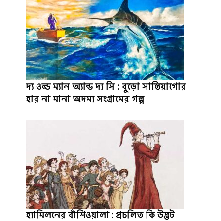
দ্য ওল্ড ম্যান অ্যান্ড দ্য সি : বুড়ো সান্তিয়াগোর
হার না মানা অদম্য সংগ্রামের গল্প
হ্যামিলনের বাঁশিওয়ালা : প্রচলিত কি উদ্ভট