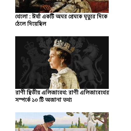
থেলো : ঈর্ষা একটি অমর প্রেমকে মৃত্যুর দিকে
ঠেলে দিয়েছিল
রাণী দ্বিতীয় এলিজাবেথ: রাণী এলিজাবেথের
সম্পর্কে ১০ টি অজানা তথ্য