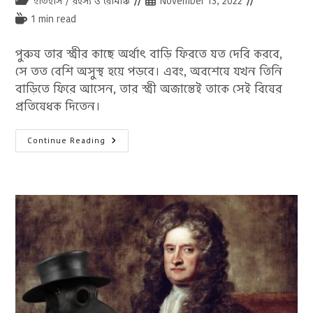
Post
Post
ইতিহাস
/
রহস্য ও রোমাঞ্চ
November 13, 2022
category:
published:
Reading
1 min read
time:
পুরুষ তার স্ত্রীর কাছে অর্থাৎ বাড়ি ফিরতে যত দেরি করবে,
সে তত বেশি অসুস্থ হয়ে পড়বে। এবং, অবশেষে যখন তিনি
বাড়িতে ফিরে আসেন, তার স্ত্রী অজান্তেই তাকে সেই বিষের
প্রতিষেধক দিতেন।
মধ্যযুগের
Continue Reading
ফরাসী
নারীরা
স্বামীকে
কাছে
রাখতে
বিষ
প্রয়োগ
করতেন