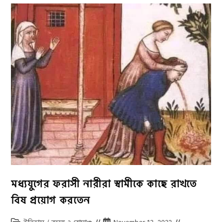
১০
বছরের
কারাদণ্ড
ভোগ
করেছিলেন
মধ্যযুগের ফরাসী নারীরা স্বামীকে কাছে রাখতে
বিষ প্রয়োগ করতেন