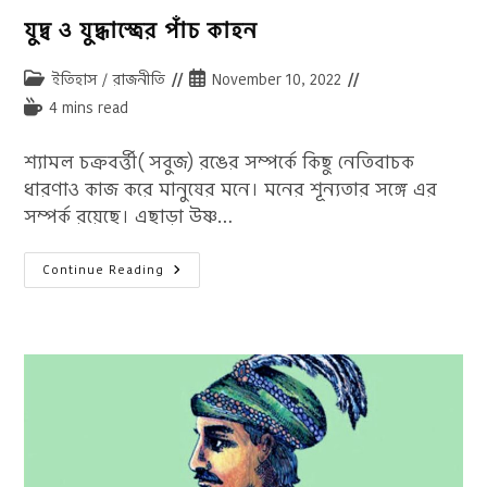
যুদ্ব ও যুদ্ধাস্ত্রের পাঁচ কাহন
Post
Post
ইতিহাস
/
রাজনীতি
November 10, 2022
category:
published:
Reading
4 mins read
time:
শ্যামল চক্রবর্ত্তী( সবুজ) রঙের সম্পর্কে কিছু নেতিবাচক
ধারণাও কাজ করে মানুষের মনে। মনের শূন্যতার সঙ্গে এর
সম্পর্ক রয়েছে। এছাড়া উষ্ণ…
যুদ্ব
Continue Reading
ও
যুদ্ধাস্ত্রের
পাঁচ
কাহন