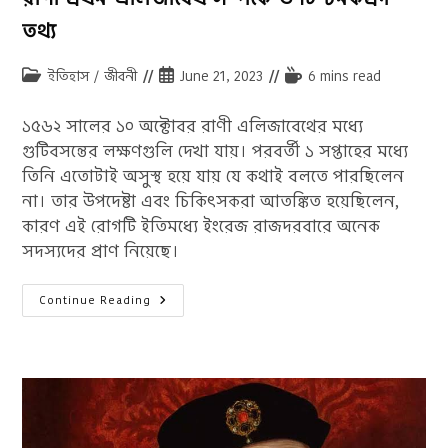
তথ্য
Post
Post
Reading
ইতিহাস
/
জীবনী
June 21, 2023
6 mins read
category:
published:
time:
১৫৬২ সালের ১০ অক্টোবর রাণী এলিজাবেথের মধ্যে
গুটিবসন্তের লক্ষণগুলি দেখা যায়। পরবর্তী ১ সপ্তাহের মধ্যে
তিনি এতোটাই অসুস্থ হয়ে যায় যে কথাই বলতে পারছিলেন
না। তার উপদেষ্টা এবং চিকিৎসকরা আতঙ্কিত হয়েছিলেন,
কারণ এই রোগটি ইতিমধ্যে ইংরেজ রাজদরবারে অনেক
সদস্যদের প্রাণ নিয়েছে।
রাণী
Continue Reading
প্রথম
এলিজাবেথ
সম্পর্কে
৬
টি
চমকপ্রদ
তথ্য