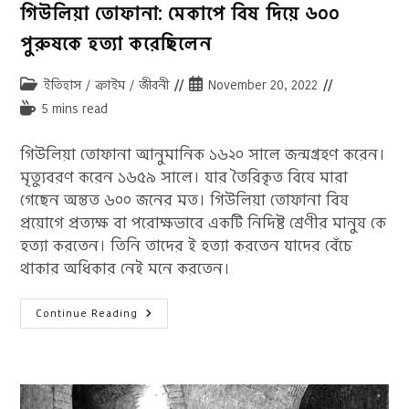
গিউলিয়া তোফানা: মেকাপে বিষ দিয়ে ৬০০
পুরুষকে হত্যা করেছিলেন
Post
Post
ইতিহাস
/
ক্রাইম
/
জীবনী
November 20, 2022
category:
published:
Reading
5 mins read
time:
গিউলিয়া তোফানা আনুমানিক ১৬২০ সালে জন্মগ্রহণ করেন।
মৃত্যুবরণ করেন ১৬৫৯ সালে। যার তৈরিকৃত বিষে মারা
গেছেন অন্তত ৬০০ জনের মত। গিউলিয়া তোফানা বিষ
প্রয়োগে প্রত্যক্ষ বা পরোক্ষভাবে একটি নিদিষ্ট শ্রেণীর মানুষ কে
হত্যা করতেন। তিনি তাদের ই হত্যা করতেন যাদের বেঁচে
থাকার অধিকার নেই মনে করতেন।
গিউলিয়া
Continue Reading
তোফানা:
মেকাপে
বিষ
দিয়ে
৬০০
পুরুষকে
হত্যা