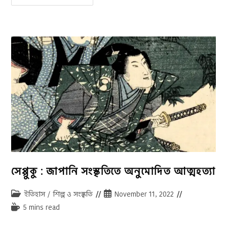
রোগ
নিরাময়ের
জন্য
স্যার
আইজাক
নিউটনের
আবিষ্কৃত
উদ্ভট
ভেকসিন
সেপ্পুকু : জাপানি সংস্কৃতিতে অনুমোদিত আত্মহত্যা
Post
Post
ইতিহাস
/
শিল্প ও সংস্কৃতি
November 11, 2022
category:
published:
Reading
5 mins read
time: