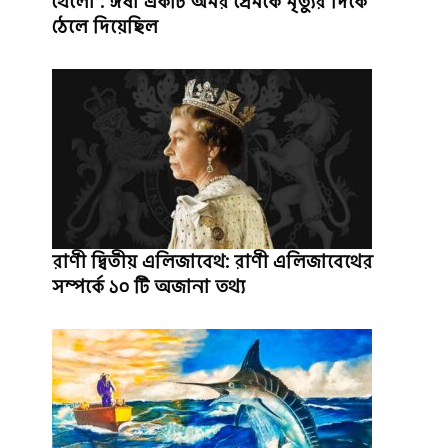
থেলো : ঈর্ষা একটি অমর প্রেমকে মৃত্যুর দিকে
ঠেলে দিয়েছিল
রাণী দ্বিতীয় এলিজাবেথ: রাণী এলিজাবেথের
সম্পর্কে ১০ টি অজানা তথ্য