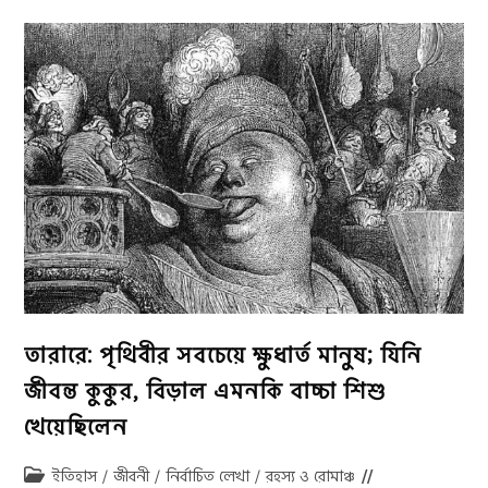
জীবনে
ভয়ানক
পরিণতি
ভোগ
করেছেন
তারারে: পৃথিবীর সবচেয়ে ক্ষুধার্ত মানুষ; যিনি
জীবন্ত কুকুর, বিড়াল এমনকি বাচ্চা শিশু
খেয়েছিলেন
Post
ইতিহাস
/
জীবনী
/
নির্বাচিত লেখা
/
রহস্য ও রোমাঞ্চ