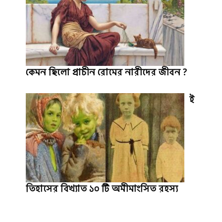
কেমন ছিলো প্রাচীন রোমের নারীদের জীবন ?
ই
তিহাসের বিখ্যাত ১০ টি অমীমাংসিত রহস্য