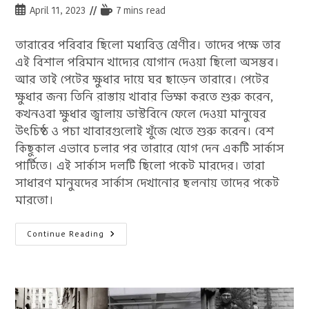
category:
Post
Reading
April 11, 2023
7 mins read
published:
time:
তারারের পরিবার ছিলো মধ্যবিত্ত শ্রেণীর। তাদের পক্ষে তার
এই বিশাল পরিমান খাদ্যের যোগান দেওয়া ছিলো অসম্ভব।
আর তাই পেটের ক্ষুধার দায়ে ঘর ছাড়েন তারারে। পেটের
ক্ষুধার জন্য তিনি রাস্তায় খাবার ভিক্ষা করতে শুরু করেন,
কখনওবা ক্ষুধার জ্বালায় ডাস্টবিনে ফেলে দেওয়া মানুষের
উৎচিষ্ঠ ও পচা খাবারগুলোই খুঁজে খেতে শুরু করেন। বেশ
কিছুকাল এভাবে চলার পর তারারে যোগ দেন একটি সার্কাস
পার্টিতে। এই সার্কাস দলটি ছিলো পকেট মারদের। তারা
সাধারণ মানুষদের সার্কাস দেখানোর ছলনায় তাদের পকেট
মারতো।
তারারে:
Continue Reading
পৃথিবীর
সবচেয়ে
ক্ষুধার্ত
মানুষ;
যিনি
জীবন্ত
কুকুর,