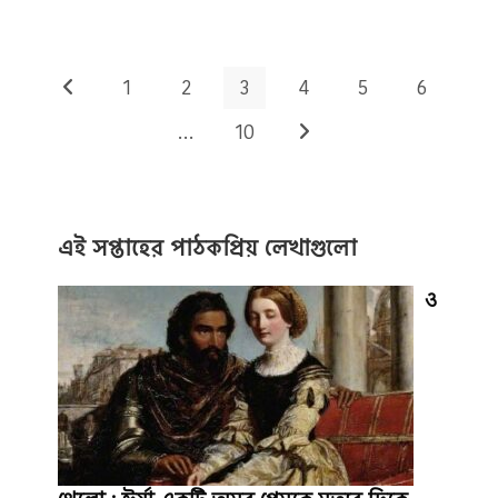
ইংরেজ
ও
এক
আর্মেনিয়
গুপ্তচর
1
2
3
4
5
6
Go to the previous page
…
10
Go to the next page
এই সপ্তাহের পাঠকপ্রিয় লেখাগুলো
ও