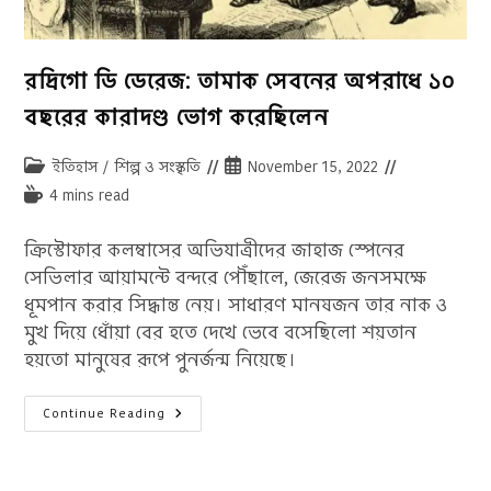
রদ্রিগো ডি ডেরেজ: তামাক সেবনের অপরাধে ১০
বছরের কারাদণ্ড ভোগ করেছিলেন
Post
Post
ইতিহাস
/
শিল্প ও সংস্কৃতি
November 15, 2022
category:
published:
Reading
4 mins read
time:
ক্রিস্টোফার কলম্বাসের অভিযাত্রীদের জাহাজ স্পেনের
সেভিলার আয়ামন্টে বন্দরে পৌঁছালে, জেরেজ জনসমক্ষে
ধূমপান করার সিদ্ধান্ত নেয়। সাধারণ মানষজন তার নাক ও
মুখ দিয়ে ধোঁয়া বের হতে দেখে ভেবে বসেছিলো শয়তান
হয়তো মানুষের রূপে পুনর্জন্ম নিয়েছে।
রদ্রিগো
Continue Reading
ডি
ডেরেজ:
তামাক
সেবনের
অপরাধে