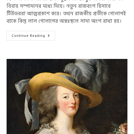
বিবাহ সম্পাদনের মধ্যে দিয়ে। নতুন রাজবংশ হিসাবে
টিউডররা আত্মপ্রকাশ করে। তখন রাজকীয় প্রতীকে গোলাপই
থাকে কিন্তু লাল গোলাপের অন্তঃস্থলে সাদা অংশ রাখা হয়।
ওয়ার
Continue Reading
অব
দ্য
রোজেজ
(ইংল্যান্ডের
গোলাপের
যুদ্ধ)
সম্পর্কে
৫
টি
চমকপ্রদ
তথ্য