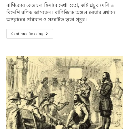
বাণিজ্যের কেন্দ্রস্থল হিসাবে দেখা হতো, তাই প্রচুর দেশি ও
বিদেশি বণিক আসতেন। বাণিজ্যিক অঞ্চল হওয়ার এখানে
অপরাধের পরিমান ও সংঘটিত হতো প্রচুর।
হাজ
Continue Reading
মোহাম্মদ
মেসফুই
:
যে
সিরিয়াল
কিলার
কে
দেয়ালবদ্ধ
করে
মৃত্যু
দেওয়া
হয়েছিল