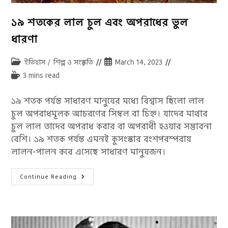
১৯ শতকের লাল চুল এবং অপরাধের ভুল
ধারণা
Post
Post
ইতিহাস
/
শিল্প ও সংস্কৃতি
March 14, 2023
category:
published:
Reading
3 mins read
time:
১৯ শতক পর্যন্ত সাধারণ মানুষের মধ্যে বিশ্বাস ছিলো লাল
চুল অপরাধমূলক আচরণের সিম্বল বা চিহ্ন। যাদের মাথার
চুল লাল তাদের অপরাধ করার বা অপরাধী হওয়ার সম্ভাবনা
বেশি। ১৯ শতক পর্যন্ত এমনই কুসংস্কার বংশপরম্পরায়
লালন-পালন করে এসেছে সাধারণ মানুষজন।
১৯
Continue Reading
শতকের
লাল
চুল
এবং
অপরাধের
ভুল
ধারণা