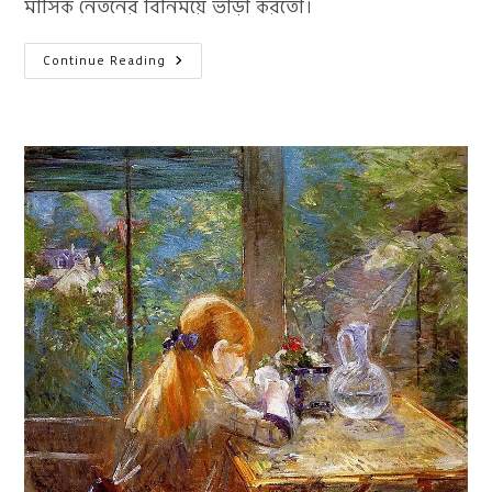
মাসিক নেতনের বিনিময়ে ভাড়া করতো।
মানব
Continue Reading
ইতিহাসের
হারিয়ে
যাওয়া
কিছু
পেশা