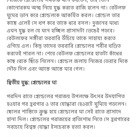
নিজেকে গ্রেন্ডেলের সমকক্ষ মনে করতেন, তাই তিনি
কোনোরকম অস্ত্র নিয়ে যুদ্ধ করতে রাজি হলেন না। বেউলফ
ঘুমের ভান করে গ্রেন্ডেলকে আকর্ষিত করল। গ্রেন্ডেল তার
কাছে এলেই সে খপ করে তাকে ধরে বসল। দুজনের মধ্যে
এমন যুদ্ধ হল যে মনে হচ্ছিল প্রাসাদটা ভেঙেই পড়বে।
বেউলফের সঙ্গীরা তরবারি উঁচিয়ে তাকে সাহায্য করতে
এগিয়ে এল। কিন্তু তাদের তরবারি গ্রেন্ডেলের শরীর খণ্ডিত
করতেই পারল না। শেষে বেউলফ গ্রেন্ডেলের হাতটা কাঁধের
কাছ থেকে ছিঁড়ে নিলেন। গ্রেন্ডেল জলায় নিজের ডেরার দিকে
দৌড় দিল এবং আস্তে আস্তে মরে গেল।
দ্বিতীয় যুদ্ধ: গ্রেন্ডেলের মা
পরদিন রাতে গ্রেন্ডেলের পরাজয় উপলক্ষে উৎসব উদযাপিত
হওয়ার পর হ্রথগার ও তার যোদ্ধারা হেওরটে ঘুমিয়ে পড়লেন।
ছেলের শাস্তিতে ক্রুদ্ধ হয়ে গ্রেন্ডেলের মা সেই রাতে প্রাসাদে
হানা দিল। গ্রেন্ডেলের পরাজয়ের প্রতিশোধ নিতে সে হ্রথগারের
সবচেয়ে বিশ্বস্ত যোদ্ধা ইসচেরকে হত্যা করল।