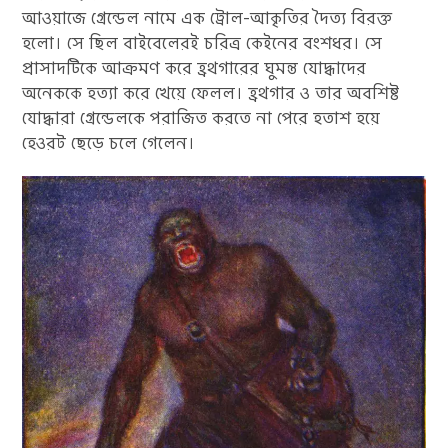
আওয়াজে গ্রেন্ডেল নামে এক ট্রোল-আকৃতির দৈত্য বিরক্ত
হলো। সে ছিল বাইবেলেরই চরিত্র কেইনের বংশধর। সে
প্রাসাদটিকে আক্রমণ করে হ্রথগারের ঘুমন্ত যোদ্ধাদের
অনেককে হত্যা করে খেয়ে ফেলল। হ্রথগার ও তার অবশিষ্ট
যোদ্ধারা গ্রেন্ডেলকে পরাজিত করতে না পেরে হতাশ হয়ে
হেওরট ছেড়ে চলে গেলেন।