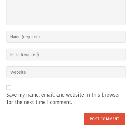
Enter
your
name
Enter
or
your
username
email
to
Enter
address
comment
your
to
website
comment
URL
(optional)
Save my name, email, and website in this browser
for the next time I comment.