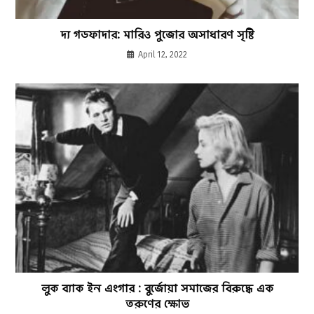
দ্য গডফাদার: মারিও পুজোর অসাধারণ সৃষ্টি
April 12, 2022
লুক ব্যাক ইন এংগার : বুর্জোয়া সমাজের বিরুদ্ধে এক
তরুণের ক্ষোভ