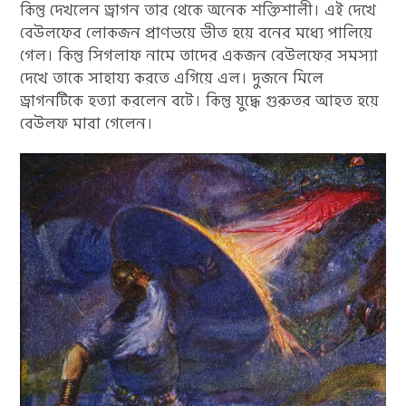
কিন্তু দেখলেন ড্রাগন তার থেকে অনেক শক্তিশালী। এই দেখে
বেউলফের লোকজন প্রাণভয়ে ভীত হয়ে বনের মধ্যে পালিয়ে
গেল। কিন্তু সিগলাফ নামে তাদের একজন বেউলফের সমস্যা
দেখে তাকে সাহায্য করতে এগিয়ে এল। দুজনে মিলে
ড্রাগনটিকে হত্যা করলেন বটে। কিন্তু যুদ্ধে গুরুতর আহত হয়ে
বেউলফ মারা গেলেন।