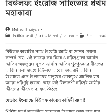
বিউলফ: ইংরেজি সাহিত্যের প্রথম
মহাকাব্য
Post
Mehadi Bhuiyan
author:
Post
Reading
নির্বাচিত লেখা
/
বই ও সিনেমা
/
সাহিত্য
5 mins read
category:
time:
বিউলফ কাব্যটির সাথে ইংরেজি জাতি বা দেশের কোনো
সম্পর্ক নেই। এই কাব্যের সব বিষয় ও চরিত্রগুলো জার্মান
জাতির অন্তর্ভুক্ত। মূলত জার্মান জাতির পূর্বপুরুষের বীরত্বের
কাহিনি বলা হয়েছে বিউলফ কাব্যে। তবে এই কাহিনি
ইংল্যান্ডে এসে ইংল্যান্ডের মানুষের লোকমুখে প্রচলিত হয়ে
আরো পরিপুষ্ট হয়েছে। আর সেই ভিনদেশী চরিত্রই জাতীয়
জীবনের জীবনকাব্য হয়ে উঠেছে
যেভাবে ইংল্যান্ডে বিউলফ কাব্যের কাহিনী এলো!
খ্রিস্টীয় চতুর্থ শতাব্দীতে রোমানরা ইংল্যান্ড ছেড়ে চলে যায়।