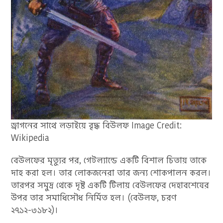
ড্রাগনের সাথে লড়াইয়ে বৃদ্ধ বিউলফ Image Credit:
Wikipedia
বেউলফের মৃত্যুর পর, গেটল্যান্ডে একটি বিশাল চিতায় তাকে
দাহ করা হল। তার লোকজনেরা তার জন্য শোকপালন করল।
তারপর সমুদ্র থেকে দৃষ্ট একটি টিলায় বেউলফের দেহাবশেষের
উপর তার সমাধিসৌধ নির্মিত হল। (বেউলফ, চরণ
২৭১২-৩১৮২)।