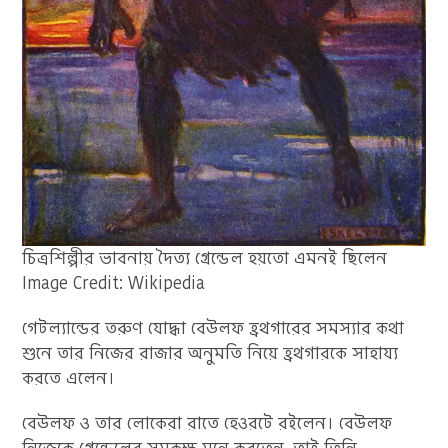
চিত্রশিল্পীর ভাবনায় দৈত্য গ্রেন্ডেল হয়তো এমনই ছিলেন
Image Credit: Wikipedia
গেটল্যান্ডের তরুণ যোদ্ধা বেউলফ হ্রথগারের সমস্যার কথা
শুনে তার নিজের রাজার অনুমতি নিয়ে হ্রথগারকে সাহায্য
করতে এলেন।
বেউলফ ও তার লোকেরা রাতে হেওরটে রইলেন। বেউলফ