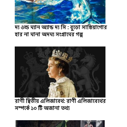
দ্য ওল্ড ম্যান অ্যান্ড দ্য সি : বুড়ো সান্তিয়াগোর
হার না মানা অদম্য সংগ্রামের গল্প
রাণী দ্বিতীয় এলিজাবেথ: রাণী এলিজাবেথের
সম্পর্কে ১০ টি অজানা তথ্য