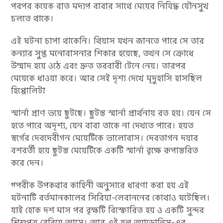
পরপর কয়েক রাত মদ্যপ বাবার সাথে মেয়ের নিষিদ্ধ যৌনসুখ
চলতে থাকে।
এই ঘটনা চাপা থাকেনি। থিয়াস যখন জানতে পারে সে তার
কন্যার সুপ্ত মনোবাসনার শিকার হয়েছে, তখন সে ক্রোধে
উম্মাদ হয়ে ওঠে এবং দ্রুত তরবারী টেনে নেয়। তারপর
মেয়েকে ধাওয়া করে। আর সেই দৃশ্য দেখে মৃদুহাসি হাসছিল
হিপ্পোলিটা
স্মার্না প্রাণ ভয়ে ছুটছে। ছুটন্ত স্মার্না প্রার্থনায় রত হয়। যেন সে
হতে পারে অদৃশ্য, যেন বাবা তাকে না দেখতে পারে। হয়ত
স্বর্গের দেবদেবীগন মেয়েটিকে ভালোবাস। দেবতাগন দয়ার
বশবর্তী হয়ে ছুটন্ত মেয়েটিকে একটি স্মার্না বৃক্ষে রূপান্তরিত
করে দেন।
গ্পরীক উপকথার কাহিনী অনুসারে ধারণা করা হয় এই
ঘটনাটি বর্তমানকালের সিরিয়া-লেবাননের কোথাও ঘটেছিল।
যাই হোক দশ মাস পর বৃক্ষটি বিস্ফোরিত হয় ও একটি সুন্দর
শিশুপুত্র বেরিয়ে আসে। আর এই হল অ্যাডোনিস-এর