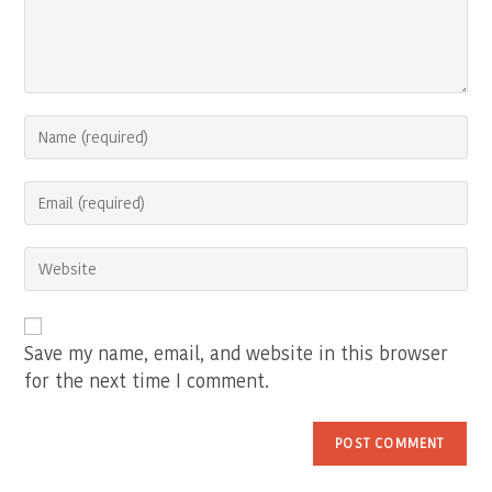
Enter
your
name
Enter
or
your
username
email
to
Enter
address
comment
your
to
website
comment
URL
(optional)
Save my name, email, and website in this browser
for the next time I comment.