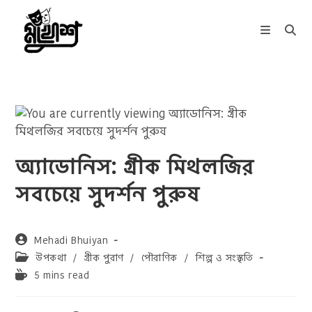
Skip
to
content
অ্যাডোনিস: গ্রীক মিথলজির
সবচেয়ে সুদর্শন পুরুষ
Post
Mehadi Bhuiyan
author:
Post
উপকথা
/
গ্রীক পুরাণ
/
পৌরাণিক
/
শিল্প ও সংস্কৃতি
category:
Reading
5 mins read
time: