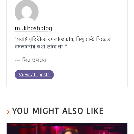
mukhoshblog
"সবাই পৃথিবীকে বদলাতে চায়, কিন্তু কেউ নিজেকে
বদলানোর কথা ভাবে না।"
-— লিও তলস্তয়
View all posts
YOU MIGHT ALSO LIKE