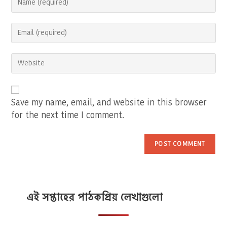
your
name
Enter
or
your
username
email
to
Enter
address
comment
your
to
website
comment
URL
(optional)
Save my name, email, and website in this browser
for the next time I comment.
এই সপ্তাহের পাঠকপ্রিয় লেখাগুলো