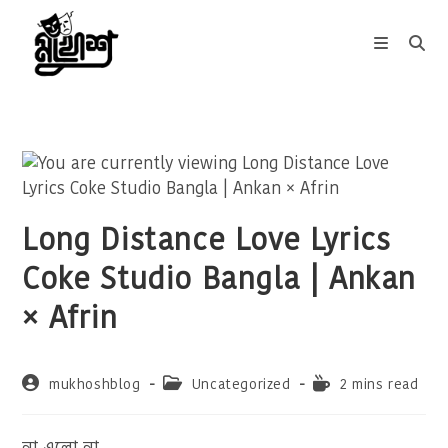
Skip
to
content
Long Distance Love Lyrics
Coke Studio Bangla | Ankan
× Afrin
Post
Post
Reading
mukhoshblog
Uncategorized
2 mins read
author:
category:
time:
না এলো না