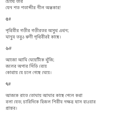
চোখে তার
যেন শত শতাব্দীর নীল অন্ধকার!
৫
#
পৃথিবীর গভীর গভীরতর অসুখ এখন;
মানুষ তবুও ঋণী পৃথিবীরই কাছে।
৬
#
আজো আমি মেয়েটিকে খুঁজি;
জলের অপার সিঁড়ি বেয়ে
কোথায় যে চলে গেছে মেয়ে।
৭
#
আজকে রাতে তোমায় আমার কাছে পেলে কথা
বলা যেত; চারিদিকে হিজল শিরীষ নক্ষত্র ঘাস হাওয়ার
প্রান্তর।