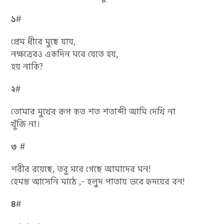
১
#
প্রেম ধীরে মুছে যায়,
নক্ষত্রেরও একদিন মরে যেতে হয়,
হয় নাকি?
২
#
তোমার মুখের রূপ কত শত শতাব্দী আমি দেখি না
খুঁজি না।
৩
#
শরীর রয়েছে, তবু মরে গেছে আমাদের মন!
হেমন্ত আসেনি মাঠে ,- হলুদ পাতায় ভরে হৃদয়ের বন!
৪
#