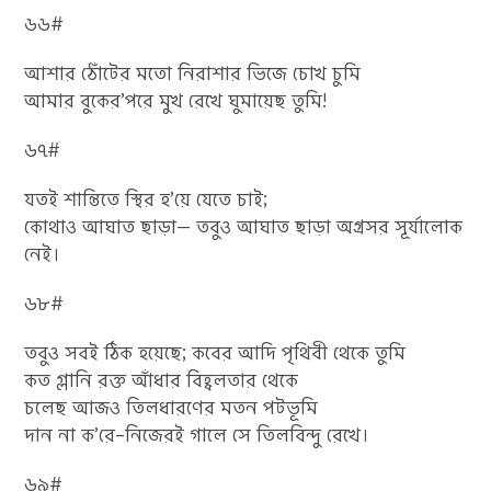
৬৬#
আশার ঠোঁটের মতো নিরাশার ভিজে চোখ চুমি
আমার বুকের’পরে মুখ রেখে ঘুমায়েছ তুমি!
৬৭#
যতই শান্তিতে স্থির হ’য়ে যেতে চাই;
কোথাও আঘাত ছাড়া— তবুও আঘাত ছাড়া অগ্রসর সূর্যালোক
নেই।
৬৮#
তবুও সবই ঠিক হয়েছে; কবের আদি পৃথিবী থেকে তুমি
কত গ্লানি রক্ত আঁধার বিহ্বলতার থেকে
চলেছ আজও তিলধারণের মতন পটভূমি
দান না ক’রে–নিজেরই গালে সে তিলবিন্দু রেখে।
৬৯#