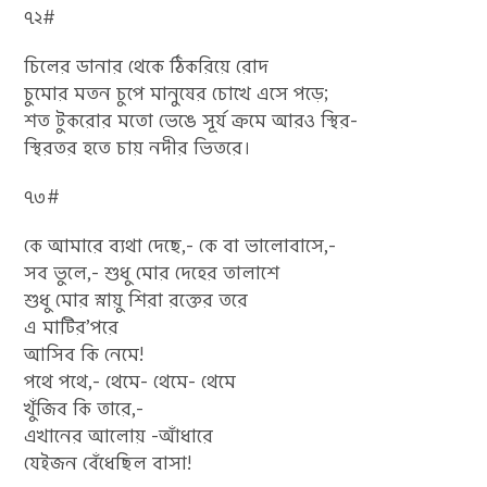
৭২#
চিলের ডানার থেকে ঠিকরিয়ে রোদ
চুমোর মতন চুপে মানুষের চোখে এসে পড়ে;
শত টুকরোর মতো ভেঙে সূর্য ক্রমে আরও স্থির-
স্থিরতর হতে চায় নদীর ভিতরে।
৭৩#
কে আমারে ব্যথা দেছে,- কে বা ভালোবাসে,-
সব ভুলে,- শুধু মোর দেহের তালাশে
শুধু মোর স্নায়ু শিরা রক্তের তরে
এ মাটির’পরে
আসিব কি নেমে!
পথে পথে,- থেমে- থেমে- থেমে
খুঁজিব কি তারে,-
এখানের আলোয় -আঁধারে
যেইজন বেঁধেছিল বাসা!