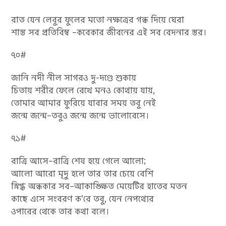
রাত যেন লেবুর ফুলের মতো নক্ষত্রের গন্ধ দিয়ে ঘেরা
শান্ত সব প্রতিবিম্ব –কবেকার জীবনের এই সব বেদনার স্তর।
৭০#
জানি নদী নীল সাগরও দু-দণ্ডে শুকায়
চিতায় শরীর ফেলে রেখে মনও কোথায় যায়,
তোমার আমার ফুরিয়ে যাবার সময় তবু নেই
জন্মে জন্মে–তবুও জন্মে জন্মে ভালোবেসে।
৭১#
রাত্রি আসে–রাত্রি শেষ হয়ে গেলে আলো;
আলো আরো মৃদু হলে তার তার চেয়ে বেশি
স্নিগ্ধ অন্ধকার সব–আকাঙ্ক্ষিত মেয়েটির হাতের মতন
কাছে এসে সংবরণ ক’রে তবু, যেন নেপথ্যের
ওপারের থেকে তার কথা বলে।