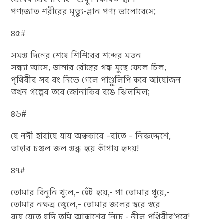
পণ্যজাত শরীরের মৃত্যু-ম্লান পণ্য ভালোবেসে;
৪৫#
সমস্ত দিনের শেষে শিশিরের শব্দের মতন
সন্ধ্যা আসে; ডানার রৌদ্রের গন্ধ মুছে ফেলে চিল;
পৃথিবীর সব রং নিভে গেলে পাণ্ডুলিপি করে আয়োজন
তখন গল্পের তরে জোনাকির রঙে ঝিলমিল;
৪৬#
যে নদী হারায়ে যায় অন্ধকারে –রাতে – নিরুদ্দেশে,
তাহার চঞ্চল জল স্তব্ধ হয়ে কাঁপায় হৃদয়!
৪৭#
তোমার বিনুনি খুলে,- হেঁট হয়ে,- পা তোমার থুয়ে,-
তোমার নক্ষত্র জ্বেলে,- তোমার জলের স্বরে স্বরে
রয়ে যেতে যদি তুমি আকাশের নিচে,- নীল পৃথিবীর’পরে!