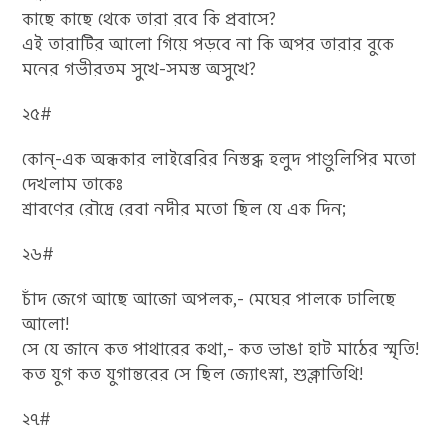
কাছে কাছে থেকে তারা রবে কি প্রবাসে?
এই তারাটির আলো গিয়ে পড়বে না কি অপর তারার বুকে
মনের গভীরতম সুখে-সমস্ত অসুখে?
২৫#
কোন্-এক অন্ধকার লাইব্রেরির নিস্তব্ধ হলুদ পাণ্ডুলিপির মতো
দেখলাম তাকেঃ
শ্রাবণের রৌদ্রে রেবা নদীর মতো ছিল যে এক দিন;
২৬#
চাঁদ জেগে আছে আজো অপলক,- মেঘের পালকে ঢালিছে
আলো!
সে যে জানে কত পাথারের কথা,- কত ভাঙা হাট মাঠের স্মৃতি!
কত যুগ কত যুগান্তরের সে ছিল জ্যোৎস্না, শুক্লাতিথি!
২৭#