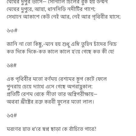
মেঘের দুপুর ভাসে— সোনালি চিলের বুক হয় উন্মন
মেঘের দুপুরে, আহা, ধানসিড়ি নদীটির পাশে;
সেখানে আকাশে কেউ নেই আর, নেই আর পৃথিবীর ঘাসে;
৬৩#
জানি না তো কিছু,-মনে হয় শুধু এম্নি তুহিন চাঁদের নিচে
কত দিকে দিকে-কত কালে কালে হ’য়ে গেছে কত কী যে!
৬৪#
এক পৃথিবীর মতো বর্ণময় রেশমের স্তূপ কেটে ফেলে
পুনরায় চেয়ে দ্যাখে এসে গেছে অপরাহ্ণকাল:
প্রতিটি রেশম থেকে সীতা তার অগ্নিপরীক্ষায়—
অথবা খ্রীষ্টের রক্ত করবী ফুলের মতো লাল।
৬৫#
মরণের হাত ধ’রে স্বপ্ন ছাড়া কে বাঁচিতে পারে?