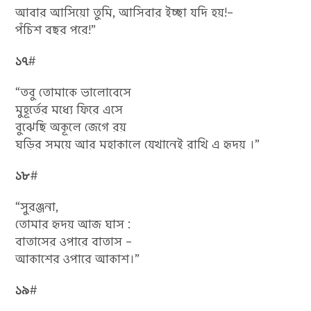
আবার আসিয়ো তুমি, আসিবার ইচ্ছা যদি হয়!–
পঁচিশ বছর পরে!”
১৭
#
“তবু তোমাকে ভালোবেসে
মুহূর্তের মধ্যে ফিরে এসে
বুঝেছি অকূলে জেগে রয়
ঘড়ির সময়ে আর মহাকালে যেখানেই রাখি এ হৃদয় ।”
১৮
#
“সুরঞ্জনা,
তোমার হৃদয় আজ ঘাস :
বাতাসের ওপারে বাতাস –
আকাশের ওপারে আকাশ।”
১৯
#