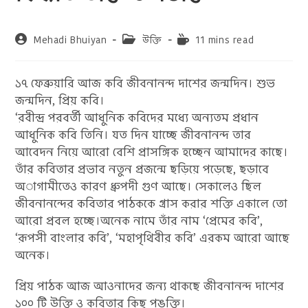
Post
Post
Reading
Mehadi Bhuiyan
উক্তি
11 mins read
author:
category:
time:
১৭ ফেব্রুয়ারি আজ কবি জীবনানন্দ দাশের জন্মদিন। শুভ
জন্মদিন, প্রিয় কবি।
‘রবীন্দ্র পরবর্তী আধুনিক কবিদের মধ্যে অন্যতম প্রধান
আধুনিক কবি তিনি। যত দিন যাচ্ছে জীবনানন্দ তার
আবেদন নিয়ে আরো বেশি প্রাসঙ্গিক হচ্ছেন আমাদের কাছে।
তাঁর কবিতার প্রভাব নতুন প্রজন্মে ছড়িয়ে পড়েছে, ছড়াবে
অাগামীতেও কারণ ধ্রুপদী গুণ আছে। সেকালেও ছিল
জীবনানন্দের কবিতার পাঠককে গ্রাস করার শক্তি একালে তো
আরো প্রবল হচ্ছে।অনেক নামে তাঁর নাম ‘প্রেমের কবি’,
‘রূপসী বাংলার কবি’, ‘মহাপৃথিবীর কবি’ এরকম আরো আছে
অনেক।
প্রিয় পাঠক আজ আওনাদের জন্য থাকছে জীবনানন্দ দাশের
১০০ টি উক্তি ও কবিতার কিছু পঙক্তি।