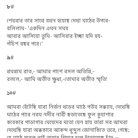
৮
#
শেষবার তার সাথে যখন হয়েছে দেখা মাঠের উপরে-
বলিলাম- ‘একদিন এমন সময়
আবার আসিয়ো তুমি- আসিবার ইচ্ছা যদি হয়-
পঁচিশ বছর পরে।’
৯
#
থমথমে রাত,- আমার পাশে বসল অতিথি,-
বললে,- আমি অতীত ক্ষুধা,-তোমার অতীত স্মৃতি!
১০
#
আমরা হেঁটেছি যারা নির্জন খড়ের মাঠে পউষ সন্ধ্যায়, দেখেছি
মাঠের পারে নরম নদীর নারী ছড়াতেছে ফুল কুয়াশার
কবেকার পাড়াগার মেয়েদের মতো যেন হায় তারা সব আমরা
দেখেছি যারা অন্ধকারে আকন্দ ধুন্দুল জোনাকিতে ভরে, গেছে;
যে মাঠে ফসল নাই তাহার শিয়রে চুপে দাঁড়ায়েছে চাঁদ —