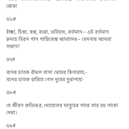
থেকে!
৫৬#
ইচ্ছা, চিন্তা, স্বপ্ন, ব্যথা, ভবিষ্যৎ, বর্তমান— এই বর্তমান
হৃদয়ে বিরস গান গাহিতেছে আমাদের— বেদনার আমরা
সন্তান?
৫৭#
বনের চাতক বাঁধল বাসা মেঘের কিনারায়,-
মনের চাতক হারিয়ে গেল দূরের দুরাশায়!
৫৮#
যে জীবন ফড়িঙের, দোয়েলের মানুষের সাথে তার হয় নাকো
দেখা।
৫৯#