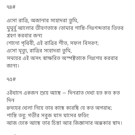
৭৪#
এসো রাত্রি, অজানার সহোদরা তুমি,
মুমূর্ষু আলোর ভীষণতাকে তোমার শান্তি-নিঃশব্দতার ভিতর
গ্রহণ করবার জন্য
শোনো পৃথিবী, এই রাত্রির শীত, সফল বিসরণ;
এসো মৃত্যু, রাত্রির সহোদরা তুমি,
সময়ের এই অসৎ স্বাক্ষরিত অস্পষ্টতাকে নিঃশেষ করবার
জন্যে।
৭৫#
ওইখানে একজন শুয়ে আছে — দিনরাত দেখা হত কত কত
দিন
হৃদয়ের খেলা নিয়ে তার কাছে করেছি যে কত অপরাধ;
শান্তি তবু: গভীর সবুজ ঘাস ঘাসের ফড়িং
আজ ঢেকে আছে তার চিন্তা আর জিজ্ঞাসার অন্ধকার স্বাদ।