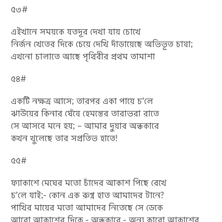
৫৩#
এইখানে সময়কে যতদূর দেখা যায় চোখে
নির্জন খেতের দিকে চেয়ে দেখি দাঁড়ায়েছে অভিভূত চাষা;
এখনো চালাতে আছে পৃথিবীর প্রথম তামাশা
৫৪#
একটি নক্ষত্র আসে; তারপর একা পায়ে চ’লে
ঝাউয়ের কিনার ঘেঁষে হেমন্তের তারাভরা রাতে
সে আসবে মনে হয়; – আমার দুয়ার অন্ধকারে
কখন খুলেছে তার সপ্রতিভ হাতে!
৫৫#
ফ্যাকাশে মেঘের মতো চাঁদের আকাশ পিছে রেখে
চ’লে যাই;- কোন এক রুগ্ন হাত আমাদের টানে?
পাখির মায়ের মতো আমাদের নিতেছে সে ডেকে
আরো আকাশের দিকে,- অন্ধকারে,- অন্য কারো আকাশের