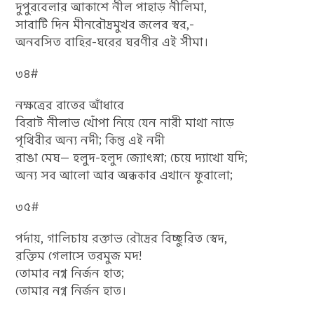
দুপুরবেলার আকাশে নীল পাহাড় নীলিমা,
সারাটি দিন মীনরৌদ্রমুখর জলের স্বর,-
অনবসিত বাহির-ঘরের ঘরণীর এই সীমা।
৩৪#
নক্ষত্রের রাতের আঁধারে
বিরাট নীলাভ খোঁপা নিয়ে যেন নারী মাথা নাড়ে
পৃথিবীর অন্য নদী; কিন্তু এই নদী
রাঙা মেঘ— হলুদ-হলুদ জ্যোৎস্না; চেয়ে দ্যাখো যদি;
অন্য সব আলো আর অন্ধকার এখানে ফুরালো;
৩৫#
পর্দায়, গালিচায় রক্তাভ রৌদ্রের বিচ্ছুরিত স্বেদ,
রক্তিম গেলাসে তরমুজ মদ!
তোমার নগ্ন নির্জন হাত;
তোমার নগ্ন নির্জন হাত।