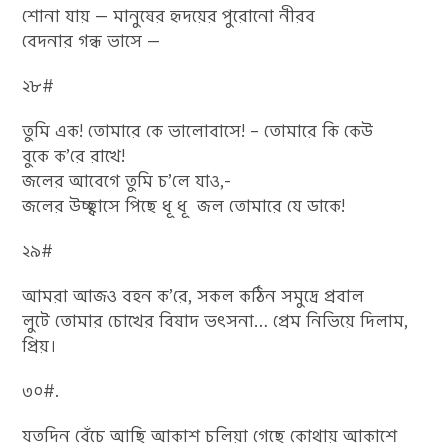
শোনা যায় — মানুষের হৃদয়ের পুরোনো নীরব
বেদনার গন্ধ ভাসে —
২৮#
তুমি এক! তোমারে কে ভালোবাসে! – তোমারে কি কেউ
বুকে ক’রে রাখে!
জলের আবেগে তুমি চ’লে যাও,-
জলের উচ্ছ্বাসে পিছে ধূ ধূ জল তোমারে যে ডাকে!
২৯#
আমরা আজও বহন ক’রে, সকল কঠিন সমুদ্রে প্রবাল
লুটে তোমার চোখের বিষাদ ভৎসনা… প্রেম নিভিয়ে দিলাম,
প্রিয়।
৩০#.
যতদিন বেঁচে আছি আকাশ চলিয়া গেছে কোথায় আকাশে