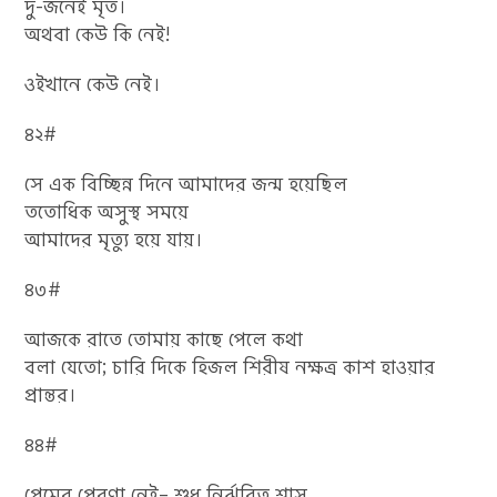
দু-জনেই মৃত।
অথবা কেউ কি নেই!
ওইখানে কেউ নেই।
৪২#
সে এক বিচ্ছিন্ন দিনে আমাদের জন্ম হয়েছিল
ততোধিক অসুস্থ সময়ে
আমাদের মৃত্যু হয়ে যায়।
৪৩#
আজকে রাতে তোমায় কাছে পেলে কথা
বলা যেতো; চারি দিকে হিজল শিরীষ নক্ষত্র কাশ হাওয়ার
প্রান্তর।
৪৪#
প্রেমের প্রেরণা নেই– শুধু নির্ঝরিত শ্বাস