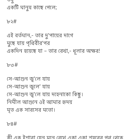
একটি মানুষ কাছে পেলে;
৮২#
এই বর্তমান,- তার দু’পায়ের দাগে
মুছে যায় পৃথিবীর’পর
একদিন হয়েছে যা – তার রেখা,- ধূলার অক্ষর!
৮৩#
সে-আগুন জ্ব’লে যায়
সে-আগুন জ্বলে’ যায়
সে-আগুন জ্ব’লে যায় দহেনাকো কিছু।
নিমীল আগুনে ওই আমার হৃদয়
মৃত এক সারসের মতো।
৮৪#
কী এক ইশারা যেন মনে রেখে একা একা শহরের পথ থেকে