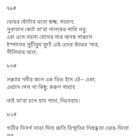
৭৯#
মেঘের ফোঁটার মতো স্বচ্ছ, গড়ানে;
সুবাতাস কেটে তা’রা পালকের পাখি তবু;
ওরা এলে সহসা রোদের পথে অনন্ত পারুলে
ইস্পাতের সূচীমুখ ফুটে ওঠে ওদের কাঁধের ’পরে,
নীলিমার তলে;
৮০#
সন্ধ্যার নদীর জলে এক ভিড় হাঁস ওই— একা;
এখানে পেল না কিছু; করুণ পাখায়
তাই তা’রা চলে যায় শাদা, নিঃসহায়।
৮১#
গভীর নিসর্গ সাড়া দিয়ে শ্রুতি বিস্মৃতির নিস্তব্ধতা ভেঙে দিতো
তবু