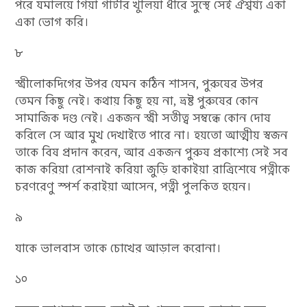
পরে যমালয়ে গিয়া গাঁটরি খুলিয়া ধীরে সুস্থে সেই ঐশ্বর্য্য একা
একা ভোগ করি।
৮
স্ত্রীলোকদিগের উপর যেমন কঠিন শাসন, পুরুষের উপর
তেমন কিছু নেই। কথায় কিছু হয় না, ভ্রষ্ট পুরুষের কোন
সামাজিক দণ্ড নেই। একজন স্ত্রী সতীত্ব সম্বন্ধে কোন দোষ
করিলে সে আর মুখ দেখাইতে পারে না। হয়তো আত্মীয় স্বজন
তাকে বিষ প্রদান করেন, আর একজন পুরুষ প্রকাশ্যে সেই সব
কাজ করিয়া রোশনাই করিয়া জুড়ি হাকাইয়া রাত্রিশেষে পত্নীকে
চরণরেণু স্পর্শ করাইয়া আসেন, পত্নী পুলকিত হয়েন।
৯
যাকে ভালবাস তাকে চোখের আড়াল করোনা।
১০