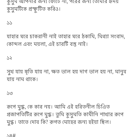
কুসুম আপনার জন্য ফোটে না, পরের জন্য তোমার হৃদয়
কুসুমটিকে প্রস্ফুটিত করিও।
১১
যাহার ঘরে চাকরানী নাই তাহার ঘরে ঠকামি, মিথ্যা সংবাদ,
কোন্দল এবং ময়লা, এই চারটি বস্তু নাই।
১২
সুখ যায় স্নৃতি যায় না, ক্ষত ভাল হয় দাগ ভাল হয় না, মানুষ
যায় নাম থাকে।
১৩
রূপে মুগ্ধ, কে কার নয়। আমি এই হরিতনীল চিএিত
প্রজাপতিটির রূপে মুগ্ধ। তুমি কুসুমতি কামীনি শাখার রূপে
মুগ্ধ। তাতে দোষ কি? রূপত মোহের জন্য হইয়া ছিল।
১৪#