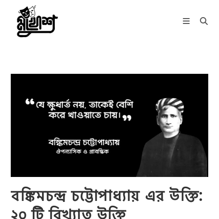
Skip
to
content
বঙ্কিমচন্দ্র চট্টোপাধ্যায় এর উক্তি:
২০ টি বিখ্যাত উক্তি