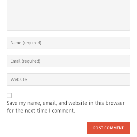
Enter
your
name
Enter
or
your
username
email
to
Enter
address
comment
your
to
website
comment
URL
(optional)
Save my name, email, and website in this browser
for the next time I comment.