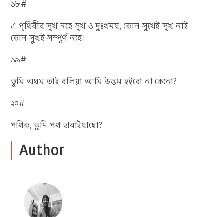
১৮#
এ পৃথিবীর সুখ নহে সুখ ও দুঃখময়, কোন সুখেই সুখ নাই
কোন সুখই সম্পূর্ণ নহে।
১৯#
তুমি অধম তাই বলিয়া আমি উত্তম হইবো না কেনো?
২০#
পথিক, তুমি পথ হারাইয়াছো?
Author