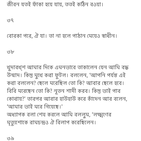
জীবন যতই ফাঁকা হয়ে যায়, ততই কঠিন বওয়া।
৩৭
বোরকা পরে, ঐ যা। তা না হলে পাঠান মেয়েও স্বাধীন।
৩৮
খুদাবখ্‌শ আমার দিকে এমনভাবে তাকালেন যেন আমি বদ্ধ
উন্মাদ। কিন্তু মুখে কথা ফুটল। বললেন, ‘আপনি পর্যন্ত এই
কথা বললেন? ছেলে মরেছিল তো কি? আবার ছেলে হবে।
বিবি মরেছেন তো কি? নূতন শাদী করব। কিন্তু ভাই পাব
কোথায়?’ তারপর আবার হাউহাউ করে কাঁদেন আর বলেন,
‘আমার ভাই মরে গিয়েছে।’
অধ্যাপক বলা শেষ করলে আমি বললুম, ‘লক্ষ্মণের
মৃত্যুশোকে রামচন্দ্রও ঐ বিলাপ করেছিলেন।
৩৯