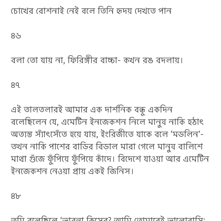
চোখের রোশনাই নেই বলে তিনি হৃদয় দেখতে পান
৪৬
বলা তো যায় না, ফিরিঙ্গীর বাচ্চা- কখন রঙ বদলায়।
৪৭
এই তালতলারই আমার এক দার্শনিক বন্ধু একদিন
বলেছিলেন যে, এমেটিন ইনজেকশন নিলে মানুষ নাকি হঠাৎ
অত্যন্ত স্যাঁৎসেঁতে হয়ে যায়, ইংরিজীতে যাকে বলে ‘মডলিন’-
তখন নাকি পাশের বাড়ির বিড়াল মারা গেলে মানুষ বালিশে
মাথা গুঁজে ফুঁপিয়ে ফুঁপিয়ে কাঁদে। বিদেশে যাওয়া আর এমেটিন
ইনজেকশন নেওয়া প্রায় একই জিনিস।
৪৮
তুমি বলেছিলে ‘ভাবনা কিসের? আমি তোমারেই ভালোবাসি;