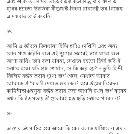
এবং আজ যে সেন্সর বোর্ডের এত কড়াকড়ি, তার ফলে এ
যুগের চ্যাংড়া চিংড়িরা যীশুখেস্ট কিংবা রামকেষ্ট হয়ে গিয়েছে
এ মস্করাও কেউ করেনি।
২৭
আমি এ জীবনে তিনখানা হিন্দি ছবিও দেখিনি এবং অন্য
কোন পাপ করিনি বলে এই পূণ্যের জোরেই স্বর্গে যাবো বলে
আশা রাখি। তবে বলা যায়না, সেখানে হয়তো হিন্দী ছবি-ই
দেখতে হবে। যদি প্রশ্ন শোধান, সে কি করে হয়? – তুমি হিন্দী
ফিলিম বর্জন করার পূণ্যে স্বর্গে গেলে, সেখানে আবার
তোমাকে ঐ ‘মাল’ই দেখতে হবে কেন? তবে উত্তরে নিবেদন,
কামিনীকাঞ্চনসুরা বর্জন করার জন্য আপনি যখন স্বর্গে যাবেন
তখন কি ইন্দ্রসভায় ঐ গুলোরই ছড়াছড়ি দেখতে পাবেননা?
২৮
ডাক্তার উৎসাহিত হয়ে আরো কি যেন বলতে যাচ্ছিলেন এমন