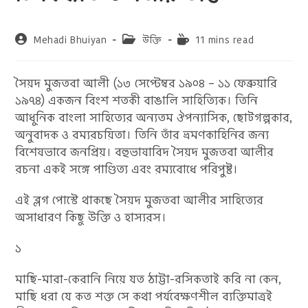
Post
Post
Reading
Mehadi Bhuiyan
উক্তি
11 mins read
author:
category:
time:
সৈয়দ মুজতবা আলী (১৩ সেপ্টেম্বর ১৯০৪ – ১১ ফেব্রুয়ারি
১৯৭৪) একজন বিংশ শতকী বাঙালি সাহিত্যিক। তিনি
আধুনিক বাংলা সাহিত্যের অন্যতম ঔপন্যাসিক, ছোটগল্পকার,
অনুবাদক ও রম্যরচয়িতা। তিনি তাঁর ভ্রমণকাহিনির জন্য
বিশেষভাবে জনপ্রিয়। বহুভাষাবিদ সৈয়দ মুজতবা আলীর
রচনা একই সঙ্গে পাণ্ডিত্য এবং রম্যবোধে পরিপুষ্ট।
এই ব্লগ পোস্টে থাকছে সৈয়দ মুজতবা আলীর সাহিত্যের
অসাধারণ কিছু উক্তি ও হাস্যরস।
১
মাছি-মারা-কেরানি নিয়ে যত ঠাট্টা-রসিকতাই করি না কেন,
মাছি ধরা যে কত শক্ত সে কথা পর্যবেক্ষণশীল ব্যক্তিমাত্রই