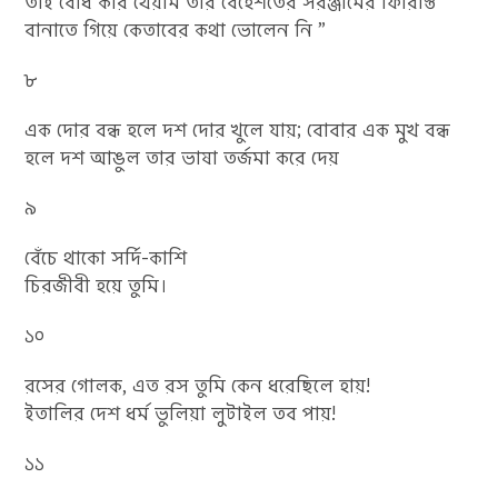
তাই বোধ করি খৈয়াম তাঁর বেহেশতের সরঞ্জামের ফিরিস্তি
বানাতে গিয়ে কেতাবের কথা ভোলেন নি ”
৮
এক দোর বন্ধ হলে দশ দোর খুলে যায়; বোবার এক মুখ বন্ধ
হলে দশ আঙুল তার ভাষা তর্জমা করে দেয়
৯
বেঁচে থাকো সর্দি-কাশি
চিরজীবী হয়ে তুমি।
১০
রসের গোলক, এত রস তুমি কেন ধরেছিলে হায়!
ইতালির দেশ ধর্ম ভুলিয়া লুটাইল তব পায়!
১১