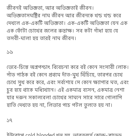
জীবনই অভিজ্ঞতা, আর অভিজ্ঞতাই জীবন।
অভিজ্ঞতাসমষ্টির নাম জীবন আর জীবনকে খন্ড খন্ড করে
দেখলে এক-একটি অভিজ্ঞতা। এক-একটি অভিজ্ঞতা যেন এক
এক ফোঁটা চোখের জলের রুদ্রাক্ষ। সব কটা গাঁধা হয়ে যে
তসবী-মালা হয় তারই নাম জীবন।
১৬
ভেবে-চিন্তে অগ্রপশ্চাৎ বিবেচনা করে বই কেনে সংসারী লোক।
পাঁড় পাঠক বই কেনে প্রথমে দাঁত-মুখ খিঁচিয়ে, তারপর চেখে
চেখে সুখ করে করে, এবং সর্বশেষে সে কেনে ক্ষ্যাপার মত, এবং
চুর হয়ে থাকে মধ্যিখানে। এই একমাত্র ব্যসন, একমাত্র নেশা
যার দরুন সকালবেলা চোখের সামনে সারে সারে গোলাপি
হাতি দেখতে হয় না, লিভার পচে পটল তুলতে হয় না।
১৭
ইউরোপে cold blooded খুন হয়, ভারতবর্ষে কোল্ড-ব্লাডেড্