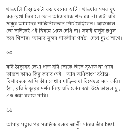
খাওয়াটা কিন্তু একটা বড় ধরনের আর্ট । খাওয়ার সময় মুখ
বন্ধ রেখে চিবোলে কোন আজেবাজে শব্দ হয় না। এটা রবি
ঠাকুর আমাদের শান্তিনিকেতান শিখিয়েছিলেন। আজকাল
তো কাউকেই এই নিয়মে খেতে দেখি না। সবাই হার্ঘুস হুপুস
করে গিলাছ। আমার সুন্দর নাতনীরা পর্যন্ত। দেখে দুঃখ লাগে।
৬০
রবি ঠাকুরের লেখা পড়ে যদি লোকে তাঁকে বুঝতে না পারে
তাহলে কারও কিছু করার নেই । আর অধিকাংশ রবীন্দ্র-
বিশারদকে আমি তাঁর লেখার দাড়ি-কমা বিশেষজ্ঞ মনে করি।
হ্যাঁ , রবি ঠাকুরের দর্শন নিয়ে যদি কোন কথা উঠে তাহলে দু ,
এক কথা বলতে পারি।
৬১
আমার মৃত্যুর পর সবাইকে বলবে আলী সাহেব তাঁর best