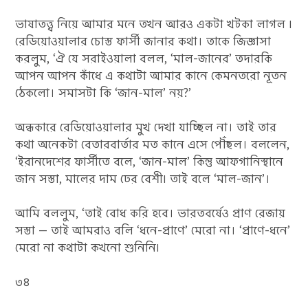
ভাষাতত্ত্ব নিয়ে আমার মনে তখন আরও একটা খটকা লাগল ৷
রেডিয়ােওয়ালার চোস্ত ফার্সী জানার কথা। তাকে জিজ্ঞাসা
করলুম, ‘ঐ যে সরাইওয়ালা বলল, ‘মাল-জানের’ তদারকি
আপন আপন কাঁধে এ কথাটা আমার কানে কেমনতরো নূতন
ঠেকলো। সমাসটা কি ‘জান-মাল’ নয়?’
অন্ধকারে রেডিয়োওয়ালার মুখ দেখা যাচ্ছিল না। তাই তার
কথা অনেকটা বেতারবার্তার মত কানে এসে পৌঁছল। বললেন,
‘ইরানদেশের ফার্সীতে বলে, ‘জান-মাল’ কিন্তু আফগানিস্থানে
জান সস্তা, মালের দাম ঢের বেশী৷ তাই বলে ‘মাল-জান’।
আমি বললুম, ‘তাই বোধ করি হবে। ভারতবর্ষেও প্রাণ রেজায়
সস্তা — তাই আমরাও বলি ‘ধনে-প্রাণে’ মেরো না। ‘প্রাণে-ধনে’
মেরাে না কথাটা কখনো শুনিনি৷
৩৪