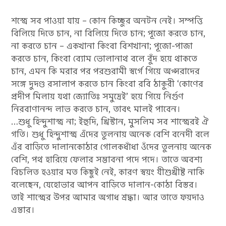
শস্ত্রে সব পাওয়া যায় – কোন কিচ্ছুর অনটন নেই। সম্পত্তি
বিলিয়ে দিতে চান, না বিলিয়ে দিতে চান; পূজো করতে চান,
না করতে চান – একখানা কিংবা বিশখানা; পূজো-পাজা
করতে চান, কিংবা ব্যোম ভোলানাথ বলে বুঁদ হয়ে থাকতে
চান, এমন কি মরার পর পরশুরামী স্বর্গে গিয়ে অপ্সরাদের
সঙ্গে দুদণ্ড রসালাপ করতে চান কিংবা রবি ঠাকুরী ‘কোণের
প্রদীপ মিলায় যথা জ্যোতিঃ সমুদ্রেই’ হয়ে গিয়ে নির্গুণ
নিরবাণানন্দ লাভ করতে চান, তাবৎ মালই পাবেন।
…শুধু হিন্দুশাস্ত্র না; ইহুদি, খ্রিস্টান, মুসলিম সব শাস্ত্রেরই ঐ
গতি। শুধু হিন্দুশাস্ত্র এঁদের তুলনায় অনেক বেশি বনেদী বলে
এঁর বাড়িতে দালানকোঠার গোলকধাঁধা ওঁদের তুলনায় অনেক
বেশি, পথ হারিয়ে ফেলার সম্ভাবনা পদে পদে। তাতে অবশ্য
বিচলিত হওয়ার মত কিছুই নেই, কারণ স্বয়ং যীশুখ্রীষ্ট নাকি
বলেছেন, যেহোভার আপন বাড়িতে দালান-কোঠা বিস্তর।
তাই শাস্ত্রের উপর আমার অগাধ শ্রদ্ধা। আর তাতে ফয়দাও
এন্তার।