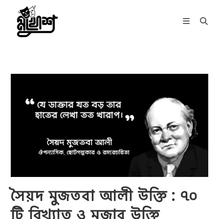
Skip
to
content
সৈয়দ মুজতবা আলী উক্তি : ৭০
টি বিখ্যাত ও মজার উক্তি