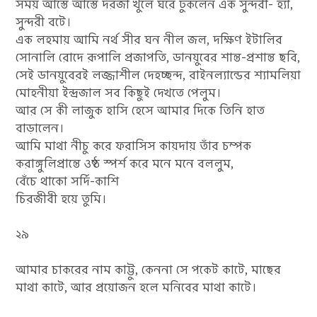
সময় আস্তে আস্তে দরজা খুলে ঘরে ঢুকলেন এক সুন্দরী- হ্যাঁ,
সুন্দরী বটে।
এক লহমায় আমি নর্থ সীর ঘন নীল জল, দক্ষিণ ইটালির
সোনালি রোদে রূপালি প্রজাপতি, ডানয়ুবের শান্ত-প্রশান্ত ছবি,
সেই ডানয়ুবেরই লজ্জাশীল দেহচ্ছন্দ, রাইনল্যান্ডের শ্যামলিয়া
মোহনীয়া ইন্দ্রজাল সব কিছুই দেখতে পেলুম।
আর সে কী লাজুক হাসি হেসে আমার দিকে তিনি হাত
বাড়ালেন।
আমি মাথা নীচু করে ফরাসিস কায়দায় তাঁর চম্পক
করাঙ্গুলিপ্রান্তে ওষ্ঠ স্পর্শ করে মনে মনে বললুম,
বেঁচে থাকো সর্দি-কাশি
চিরজীবী হয়ে তুমি।
২৯
আমার চাকরের নাম কাট্টু, কেননা সে পকেট কাটে, মাছের
মাথা কাটে, আর প্রয়োজন হলে মনিবের মাথা কাটে।