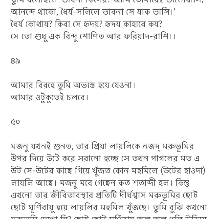
আনন্দে থাকো, ধৈর্য-সলিলে ভাবনা সে যাক ভাসি।’
ধৈর্য কোথায়? কিবা সে হৃদয়? হৃদয় কাহারে কয়?
সে তো শুধু এক বিন্দু শোণিত আর ফরিয়াদ-রাশি।।
৪৯
আমার বিরহে তুমি অভ্যস্ত হয়ে যেওনা।
আমার ওটুকুতেই চলবে।
৫০
মজনু যখনই শুনত, তার প্রিয়া লায়লিকে নজদ্‌ মরুভূমির
উপর দিয়ে উটে করে সরানো হচ্ছে সে তখন পাগলের মত এ
উট সে-উটের কাছে গিয়ে খুঁজত কোন মহমিলে (উটের হাওদা)
লায়লি আছে। মজনু মরে গেছেন কত শতাব্দী হল। কিন্তু
এখনো তার জীবিতাবস্থার প্রতিটি দীর্ঘশ্বাস মরুভূমির ছোট
ছোট ঘূর্ণিবায়ু হয়ে লায়লির মহমিল খুঁজছে। তুমি বুঝি কখনো