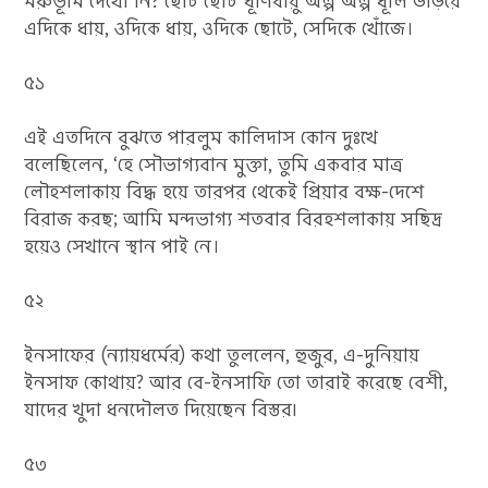
মরুভূমি দেখো নি? ছোট ছোট ঘূর্ণিবায়ু অল্প অল্প ধূলি উড়িয়ে
এদিকে ধায়, ওদিকে ধায়, ওদিকে ছোটে, সেদিকে খোঁজে।
৫১
এই এতদিনে বুঝতে পারলুম কালিদাস কোন দুঃখে
বলেছিলেন, ‘হে সৌভাগ্যবান মুক্তা, তুমি একবার মাত্র
লৌহশলাকায় বিদ্ধ হয়ে তারপর থেকেই প্রিয়ার বক্ষ-দেশে
বিরাজ করছ; আমি মন্দভাগ্য শতবার বিরহশলাকায় সছিদ্র
হয়েও সেখানে স্থান পাই নে।
৫২
ইনসাফের (ন্যায়ধর্মের) কথা তুললেন, হুজুর, এ-দুনিয়ায়
ইনসাফ কোথায়? আর বে-ইনসাফি তো তারাই করেছে বেশী,
যাদের খুদা ধনদৌলত দিয়েছেন বিস্তর৷
৫৩