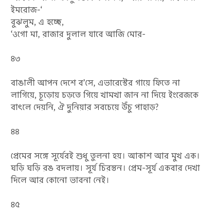
ইমরোজ-‘
বুঝলুম, এ হচ্ছে,
‘ওগো মা, রাজার দুলাল যাবে আজি মোর-
৪৩
বাঙালী আপন দেশে ব’সে, এভারেস্টের গায়ে ফিতে না
লাগিয়ে, চূড়োয় চড়তে গিয়ে খামখা জান না দিয়ে ইংরেজকে
বাৎলে দেয়নি, ঐ দুনিয়ার সবচেয়ে উঁচু পাহাড়?
৪৪
প্রেমের সঙ্গে সূর্যেরই শুধু তুলনা হয়। আকাশ আর মুখ এক।
ঘড়ি ঘড়ি রঙ বদলায়। সূর্য চিরন্তন। প্রেম-সূর্য একবার দেখা
দিলে আর কোনো ভাবনা নেই।
৪৫