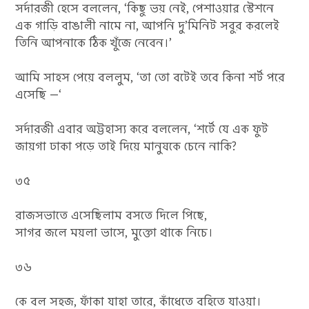
সর্দারজী হেসে বললেন, ‘কিছু ভয় নেই, পেশাওয়াৱ স্টেশনে
এক গাড়ি বাঙালী নামে না, আপনি দু’মিনিট সবুর করলেই
তিনি আপনাকে ঠিক খুঁজে নেবেন।’
আমি সাহস পেয়ে বললুম, ‘তা তাে বটেই তবে কিনা শৰ্ট পরে
এসেছি —‘
সর্দারজী এবার অট্টহাস্য করে বললেন, ‘শর্টে যে এক ফুট
জায়গা ঢাকা পড়ে তাই দিয়ে মানুষকে চেনে নাকি?
৩৫
রাজসভাতে এসেছিলাম বসতে দিলে পিছে,
সাগর জলে ময়লা ভাসে, মুক্তো থাকে নিচে।
৩৬
কে বল সহজ, ফাঁকা যাহা তারে, কাঁধেতে বহিতে যাওয়া।