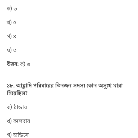
ক) ৩
খ) ৫
গ) ৪
ঘ) ৩
উত্তর:
ক) ৩
১৮. আহ্লাদি পরিবারের তিনজন সদস্য কোন অসুখে মারা
গিয়েছিল?
ক) ঠান্ডায়
খ) কলেরায়
গ) জন্ডিসে