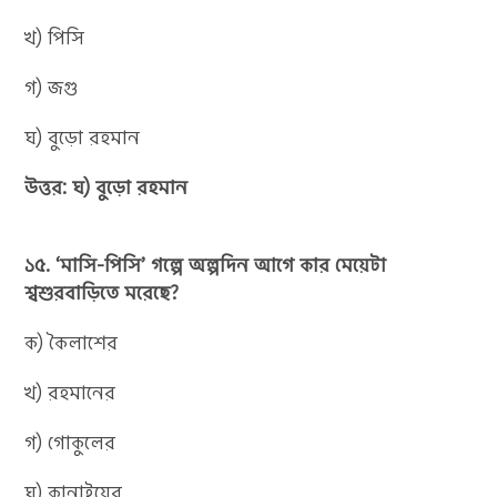
খ) পিসি
গ) জগু
ঘ) বুড়ো রহমান
উত্তর: ঘ) বুড়ো রহমান
১৫. ‘মাসি-পিসি’ গল্পে অল্পদিন আগে কার মেয়েটা
শ্বশুরবাড়িতে মরেছে?
ক) কৈলাশের
খ) রহমানের
গ) গোকুলের
ঘ) কানাইয়ের