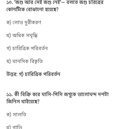
১০. ‘জগু আর সেই জগু নেই’— বলতে জগু চরিত্রের
কোনটিকে বোঝানো হয়েছে?
ক) লোভ দূরীকরণ
খ) অধিক সমৃদ্ধি
গ) চারিত্রিক পরিবর্তন
ঘ) মানসিক বিকৃতি
উত্তর: গ) চারিত্রিক পরিবর্তন
১১. কী বিক্রি করে মাসি-পিসি জগূকে ভালোমন্দ দশটা
জিনিস খাইয়েছে?
ক) সালতি
খ) গাভি