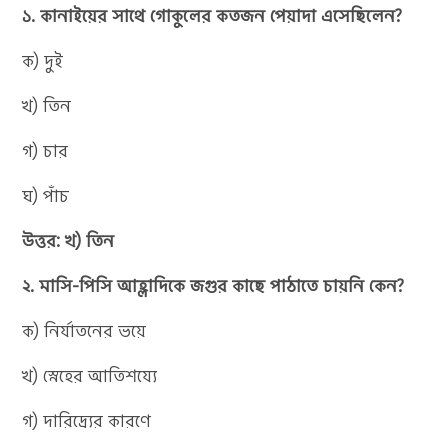
১. কানাইয়ের সাথে গোকুলের কতজন পেয়াদা এসেছিলেন?
ক) দুই
খ) তিন
গ) চার
ঘ) পাঁচ
উত্তর: খ) তিন
২. মাসি-পিসি আহ্লাদিকে জগুর কাছে পাঠাতে চায়নি কেন?
ক) নির্যাতনের ভয়ে
খ) স্নেহের আতিশয্যে
গ) দারিদ্র্যের কারণে