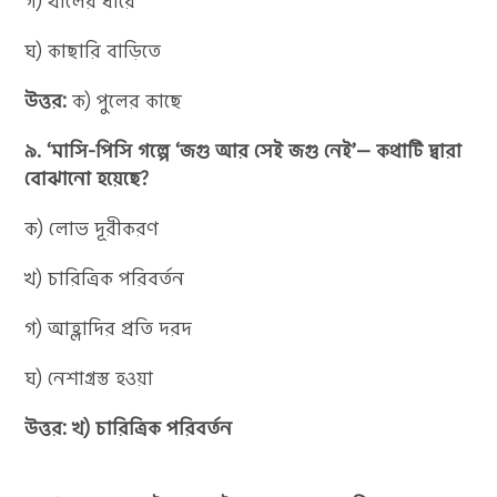
গ) খালের ধারে
ঘ) কাছারি বাড়িতে
উত্তর:
ক) পুলের কাছে
৯. ‘মাসি-পিসি গল্পে ‘জগু আর সেই জগু নেই’— কথাটি দ্বারা
বোঝানো হয়েছে?
ক) লোভ দূরীকরণ
খ) চারিত্রিক পরিবর্তন
গ) আহ্লাদির প্রতি দরদ
ঘ) নেশাগ্রস্ত হওয়া
উত্তর: খ) চারিত্রিক পরিবর্তন