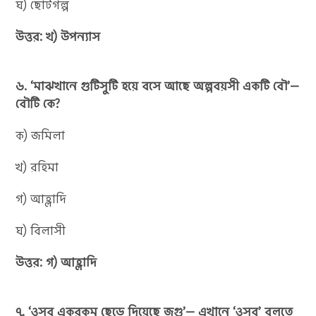
ঘ) ছোটগল্প
উত্তর: খ) উপন্যাস
৬. ‘মাঝখানে গুটিসুটি হয়ে বসে আছে অল্পবয়সী একটি বৌ’—
বৌটি কে?
ক) জমিলা
খ) রহিমা
গ) আহ্লাদি
ঘ) বিলাসী
উত্তর: গ) আহ্লাদি
৭. ‘ওসব একরকম ছেড়ে দিয়েছে জগু’— এখানে ‘ওসব’ বলতে