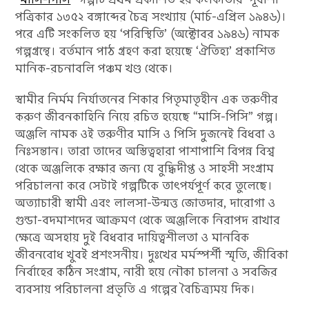
পত্রিকার ১৩৫২ বঙ্গাব্দের চৈত্র সংখ্যায় (মার্চ-এপ্রিল ১৯৪৬)।
পরে এটি সংকলিত হয় ‘পরিস্থিতি’ (অক্টোবর ১৯৪৬) নামক
গল্পগ্রন্থে। বর্তমান পাঠ গ্রহণ করা হয়েছে ‘ঐতিহ্য’ প্রকাশিত
মানিক-রচনাবলি পঞ্চম খণ্ড থেকে।
স্বামীর নির্মম নির্যাতনের শিকার পিতৃমাতৃহীন এক তরুণীর
করুণ জীবনকাহিনি নিয়ে রচিত হয়েছে “মাসি-পিসি” গল্প।
অঞ্জলি নামক ওই তরুণীর মাসি ও পিসি দুজনেই বিধবা ও
নিঃসন্তান। তারা তাদের অস্তিত্বহারা পাশাপাশি বিপন্ন বিশ্ব
থেকে অঞ্জলিকে রক্ষার জন্য যে বুদ্ধিদীপ্ত ও সাহসী সংগ্রাম
পরিচালনা করে সেটাই গল্পটিকে তাৎপর্যপূর্ণ করে তুলেছে।
অত্যাচারী স্বামী এবং লালসা-উন্মত্ত জোতদার, দারোগা ও
গুন্ডা-বদমাশদের আক্রমণ থেকে অঞ্জলিকে নিরাপদ রাখার
ক্ষেত্রে অসহায় দুই বিধবার দায়িত্বশীলতা ও মানবিক
জীবনবোধ খুবই প্রশংসনীয়। দুঃখের মর্মস্পর্শী স্মৃতি, জীবিকা
নির্বাহের কঠিন সংগ্রাম, নারী হয়ে নৌকা চালনা ও সবজির
ব্যবসায় পরিচালনা প্রভৃতি এ গল্পের বৈচিত্র্যময় দিক।