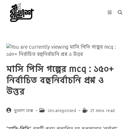
Skip
to
content
মাসি পিসি গল্পের mcq : ১৫০+
নির্বাচিত বহুনির্বাচনি প্রশ্ন ও
উত্তর
Post
Post
Reading
মুখোশ ডেস্ক
Uncategorized
21 mins read
author:
category:
time:
“
মাসি-পিসি
” গল্পটি প্রথম প্রকাশিত হয় কলকাতার ‘পূর্বাশা’