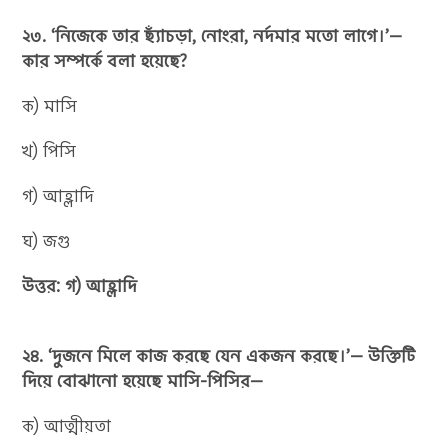
২৩. ‘নিজেকে তার ছ্যাঁচড়া, নোংরা, নর্দমার মতো লাগে।’—
কার সম্পর্কে বলা হয়েছে?
ক) মাসি
খ) পিসি
গ) আহ্লাদি
ঘ) জগু
উত্তর: গ) আহ্লাদি
২৪. ‘দুজনে মিলে কাজ করছে যেন একজন করছে।’— উক্তিটি
দিয়ে বোঝানো হয়েছে মাসি-পিসির—
ক) আত্মীয়তা