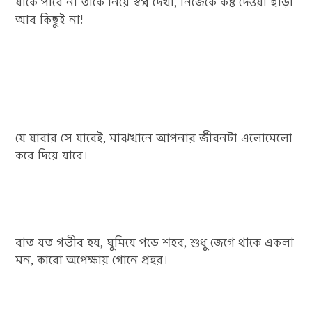
যাকে পাবে না তাকে নিয়ে স্বপ্ন দেখা, নিজেকে কষ্ট দেওয়া ছাড়া
আর কিছুই না!
যে যাবার সে যাবেই, মাঝখানে আপনার জীবনটা এলোমেলো
করে দিয়ে যাবে।
রাত যত গভীর হয়, ঘুমিয়ে পড়ে শহর, শুধু জেগে থাকে একলা
মন, কারো অপেক্ষায় গোনে প্রহর।