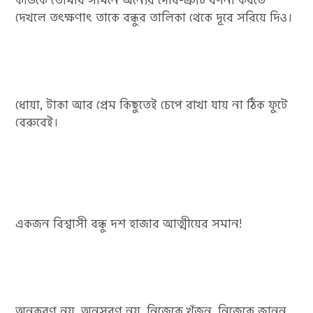
কাউকে তোমার সামনে অন্যের দোষ-ত্রুটি বর্ণনা করতে
দেখলে তৎক্ষণাৎ তাকে বন্ধুর তালিকা থেকে দূরে সরিয়ে দিও।
ধোয়া, টাকা আর প্রেম কিছুতেই চেপে রাখা যায় না ঠিক ফুটে
বেরুবেই।
একজন বিশ্বাসী বন্ধু দশ হাজার আত্মীয়ের সমান!
অনুকরণ নয়, অনুসরণ নয়, নিজেকে খুঁজুন, নিজেকে জানুন,