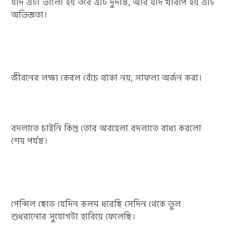
যদি এটা ভালো হয় তবে এটি দুর্দান্ত, আর যদি খারাপ হয় এটি
অভিজ্ঞতা।
জীবনের লক্ষ্য কেবল বেঁচে থাকা নয়, সাফল্য অর্জন করা।
বদলাতে চাইনি কিন্তু তোর অবহেলা বদলাতে বাধ্য করলো
শেষ পর্যন্ত।
পেন্সিল ছেড়ে যেদিন কলম ধরেছি সেদিন থেকে ভুল
শুধরানোর সুযোগটা হারিয়ে ফেলেছি।