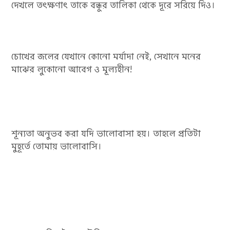
দেখলে তৎক্ষণাৎ তাকে বন্ধুর তালিকা থেকে দূরে সরিয়ে দিও।
চোখের জলের যেখানে কোনো মর্যাদা নেই, সেখানে মনের
মাঝের লুকোনো আবেগ ও মূল্যহীন!
শূন্যতা অনুভব করা যদি ভালোবাসা হয়। তাহলে প্রতিটা
মুহূর্তে তোমায় ভালোবাসি।