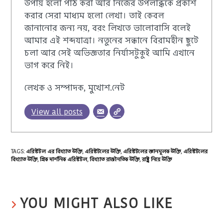
উপায় হলো পাঠ করা আর নিজের উপলব্ধিকে প্রকাশ
করার সেরা মাধ্যম হলো লেখা। তাই কেবল
জানানোর জন্য নয়, বরং লিখতে ভালোবাসি বলেই
আমার এই শব্দযাত্রা। নতুনের সন্ধানে বিরামহীন ছুটে
চলা আর সেই অভিজ্ঞতার নির্যাসটুকুই আমি এখানে
ভাগ করে নিই।
লেখক ও সম্পাদক, মুখোশ.নেট
View all posts
TAGS
:
এরিস্টটল এর বিখ্যাত উক্তি
,
এরিস্টটলের উক্তি
,
এরিস্টটলের জ্ঞানমূলক উক্তি
,
এরিস্টটলের
বিখ্যাত উক্তি
,
গ্রিক দার্শনিক এরিস্টটল
,
বিখ্যাত রাজনৈতিক উক্তি
,
রাষ্ট্র নিয়ে উক্তি
YOU MIGHT ALSO LIKE