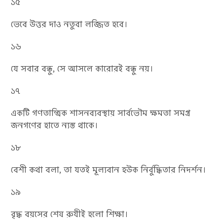
১৫
ভেবে উত্তর দাও নতুবা লজ্জিত হবে।
১৬
যে সবার বন্ধু, সে আসলে কারোরই বন্ধু নয়।
১৭
একটি গণতান্ত্রিক শাসনব্যবস্থায় সার্বভৌম ক্ষমতা সমগ্র
জনগণের হাতে ন্যস্ত থাকে।
১৮
বেশী কথা বলা, তা যতই মূল্যবান হউক নির্বুদ্ধিতার নিদর্শন।
১৯
বৃদ্ধ বয়সের শেষ রুযীই হলো শিক্ষা।