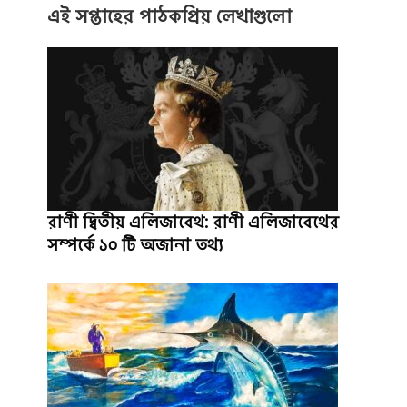
এই সপ্তাহের পাঠকপ্রিয় লেখাগুলো
রাণী দ্বিতীয় এলিজাবেথ: রাণী এলিজাবেথের
সম্পর্কে ১০ টি অজানা তথ্য