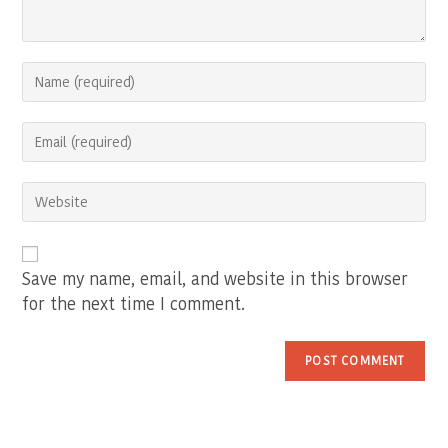
Enter
your
name
Enter
or
your
username
email
to
Enter
address
comment
your
to
website
comment
URL
(optional)
Save my name, email, and website in this browser
for the next time I comment.