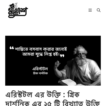
Skip
to
content
এরিস্টটল এর উক্তি : গ্রিক
দার্শনিক এর ২৫ টি বিখ্যাত উক্তি