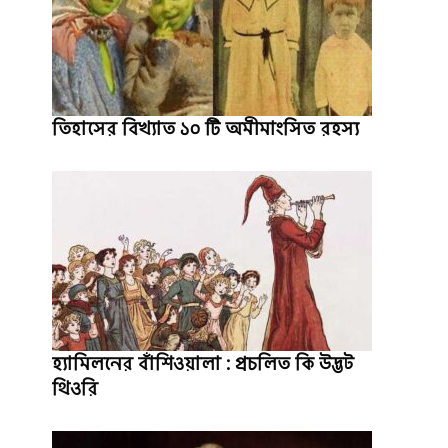
তিহাসের বিখ্যাত ১০ টি অমীমাংসিত রহস্য
হ্যামিলনের বাঁশিওয়ালা : প্রচলিত কি উদ্ভট
থিওরি