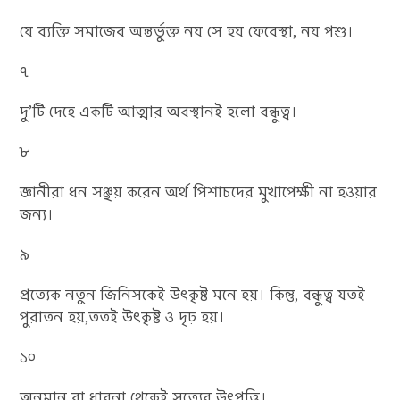
যে ব্যক্তি সমাজের অন্তর্ভুক্ত নয় সে হয় ফেরেস্থা, নয় পশু।
৭
দু’টি দেহে একটি আত্মার অবস্থানই হলো বন্ধুত্ব।
৮
জ্ঞানীরা ধন সঞ্ছয় করেন অর্থ পিশাচদের মুখাপেক্ষী না হওয়ার
জন্য।
৯
প্রত্যেক নতুন জিনিসকেই উৎকৃষ্ট মনে হয়। কিন্তু, বন্ধুত্ব যতই
পুরাতন হয়,ততই উৎকৃষ্ট ও দৃঢ় হয়।
১০
অনুমান বা ধারনা থেকেই সত্যের উৎপত্তি।