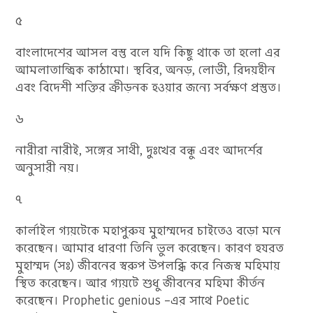
৫
বাংলাদেশের আসল বস্তু বলে যদি কিছু থাকে তা হলো এর
আমলাতান্ত্রিক কাঠামো। স্থবির, অনড়, লোভী, রিদয়হীন
এবং বিদেশী শক্তির ক্রীড়নক হওয়ার জন্যে সর্বক্ষণ প্রস্তুত।
৬
নারীরা নারীই, সঙ্গের সাথী, দুঃখের বন্ধু এবং আদর্শের
অনুসারী নয়।
৭
কার্লাইল গ্যয়টেকে মহাপুরুষ মুহাম্মদের চাইতেও বড়ো মনে
করেছেন। আমার ধারণা তিনি ভুল করেছেন। কারণ হযরত
মুহাম্মদ (সঃ) জীবনের স্বরুপ উপলব্ধি করে নিজস্ব মহিমায়
স্থিত করেছেন। আর গ্যয়টে শুধু জীবনের মহিমা কীর্তন
করেছেন। Prophetic genious –এর সাথে Poetic