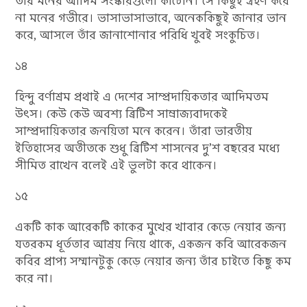
তাঁর মনের আদিম সংস্কারগুলো কাটেনি। সে কিছুই গ্রহণ করে
না মনের গভীরে। ভাসাভাসাভাবে, অনেককিছুই জানার ভান
করে, আসলে তাঁর জানাশোনার পরিধি খুবই সংকুচিত।
১৪
হিন্দু বর্ণাশ্রম প্রথাই এ দেশের সাম্প্রদায়িকতার আদিমতম
উৎস। কেউ কেউ অবশ্য ব্রিটিশ সাম্রাজ্যবাদকেই
সাম্প্রদায়িকতার জনয়িতা মনে করেন। তাঁরা ভারতীয়
ইতিহাসের অতীতকে শুধু ব্রিটিশ শাসনের দু’শ বছরের মধ্যে
সীমিত রাখেন বলেই এই ভুলটা করে থাকেন।
১৫
একটি কাক আরেকটি কাকের মুখের খাবার কেড়ে নেয়ার জন্য
যতরকম ধূর্ততার আশ্রয় নিয়ে থাকে, একজন কবি আরেকজন
কবির প্রাপ্য সম্মানটুকু কেড়ে নেয়ার জন্য তাঁর চাইতে কিছু কম
করে না।