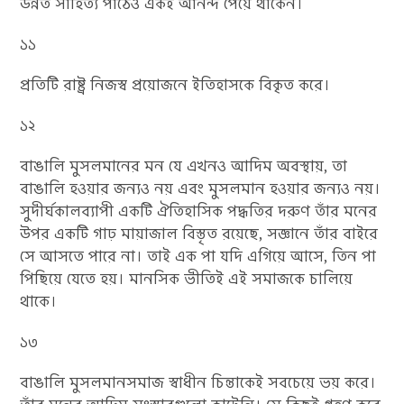
উন্নত সাহিত্য পাঠেও একই আনন্দ পেয়ে থাকেন।
১১
প্রতিটি রাষ্ট্র নিজস্ব প্রয়োজনে ইতিহাসকে বিকৃত করে।
১২
বাঙালি মুসলমানের মন যে এখনও আদিম অবস্থায়, তা
বাঙালি হওয়ার জন্যও নয় এবং মুসলমান হওয়ার জন্যও নয়।
সুদীর্ঘকালব্যাপী একটি ঐতিহাসিক পদ্ধতির দরুণ তাঁর মনের
উপর একটি গাঢ় মায়াজাল বিস্তৃত রয়েছে, সজ্ঞানে তাঁর বাইরে
সে আসতে পারে না। তাই এক পা যদি এগিয়ে আসে, তিন পা
পিছিয়ে যেতে হয়। মানসিক ভীতিই এই সমাজকে চালিয়ে
থাকে।
১৩
বাঙালি মুসলমানসমাজ স্বাধীন চিন্তাকেই সবচেয়ে ভয় করে।