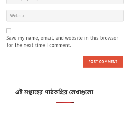
your
username
email
to
Enter
address
comment
your
to
website
comment
URL
(optional)
Save my name, email, and website in this browser
for the next time I comment.
এই সপ্তাহের পাঠকপ্রিয় লেখাগুলো