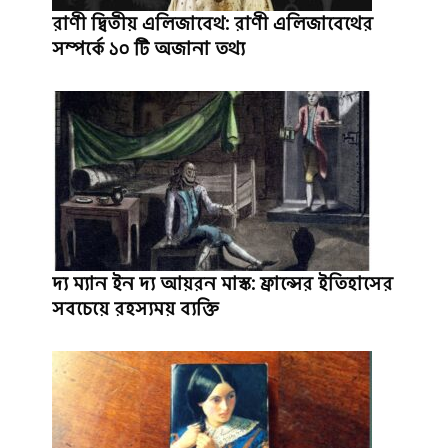
রাণী দ্বিতীয় এলিজাবেথ: রাণী এলিজাবেথের
সম্পর্কে ১০ টি অজানা তথ্য
দ্য ম্যান ইন দ্য আয়রন মাস্ক: ফ্রান্সের ইতিহাসের
সবচেয়ে রহস্যময় ব্যক্তি