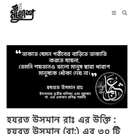
Skip
to
content
হযরত উসমান রাঃ এর উক্তি :
হযরত উসমান (রা:) এর ৩০ টি