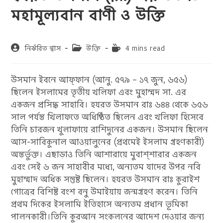
মহামূল্যবান বাণী ও উক্তি
Post
Post
Reading
নির্ঝরিত শ্বাস
উক্তি
4 mins read
author:
category:
time:
উসমান ইবনে আফ্‌ফান (আনু. ৫৭৯ – ১৭ জুন, ৬৫৬)
ছিলেন ইসলামের তৃতীয় খলিফা এবং মুহাম্মদ সা. এর
একজন প্রসিদ্ধ সাহাবি। হযরত উসমান রাঃ ৬৪৪ থেকে ৬৫৬
সাল পর্যন্ত খিলাফতে অধিষ্ঠিত ছিলেন এবং খলিফা হিসেবে
তিনি চারজন খুলাফায়ে রাশিদুনের একজন। উসমান ছিলেন
আস-সাবিকুনাল আওয়ালুনের (প্রথমেই ইসলাম গ্রহণকারী)
অন্তর্ভুক্ত। এছাড়াও তিনি আশারায়ে মুবাশ্‌শারার একজন
এবং সেই ৬ জন সাহাবীর মধ্যে, অন্যতম যাদের উপর নবি
মুহাম্মাদ অধিক সন্তুষ্ট ছিলেন। হযরত উসমান রাঃ কুরাইশ
গোত্রের বিশিষ্ট বংশ বনু উমাইয়ায় জন্মগ্রহণ করেন। তিনি
প্রথম দিকের ইসলামি ইতিহাসে অন্যতম প্রধান ভূমিকা
পালনকারী।তিনি কুরআন সংকলনের আদেশ দেওয়ার জন্য