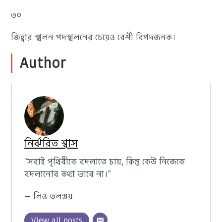
৩০
জিহ্বার স্খলন পদস্খলনের চেয়েও বেশী বিপদজনক।
Author
নির্ঝরিত শ্বাস
"সবাই পৃথিবীকে বদলাতে চায়, কিন্তু কেউ নিজেকে
বদলানোর কথা ভাবে না।"
— লিও তলস্তয়
View all posts