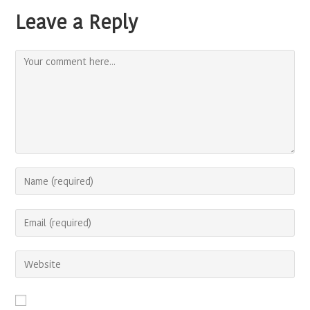
Leave a Reply
Comment
Enter
your
name
Enter
or
your
username
email
to
Enter
address
comment
your
to
website
comment
URL