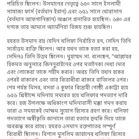
পরিচিত ছিলেন। উসমানের নেতৃত্বে ৬৫০ সালে ইসলামী
সাম্রাজ্য ফার্স (বর্তমান ইরান) এবং ৬৫১ সালে খোরাসান
(বর্তমান আফগানিস্তান) অঞ্চলে প্রসারিত হয়েছিল। ৬৪০ এর
দশকে তার আমলে আর্মেনিয়া বিজয় শুরু হয়েছিল।
হযরত উসমান রাঃ যেদিন খলিফা নির্বাচিত হন, সেদিন তিনি
সর্বোত্তম ব্যক্তি ছিলেন। আর যখন তাকে হত্যা করা হয়,
সেদিনও তিনি উত্তম ছিলেন। মুহাম্মদ সা. বলেছেন, “আল্লাহর
হিকমত অনুসারে জিননুরাইনের ওপর মতানৈক্য দেখা দেবে
এবং লোকেরা তাকে শহীদ করবে। অথচ তিনি তখন হকের
ওপরই থাকবেন এবং তার বিরোধীরা থাকবে বাতিলের ওপর।
শেষ পর্যন্ত মিসর, বসরা ও কুফার বিদ্রোহী গোষ্ঠী একাট্টা হয়ে
৬৫৬ খ্রিস্টাব্দে মদিনায় সমবেত হয়ে খলিফার পদত্যাগ দাবি
করে। হজ উপলক্ষে অধিকাংশ মদিনাবাসী মক্কা গমন করায়
তারা এ সময়কেই মোক্ষম সুযোগ হিসেবে গ্রহণ করে। খলিফা
পদত্যাগে অস্বীকৃতি জানালে তারা হত্যার হুমকি দিয়ে তাকে
অবরুদ্ধ করে রাখে। হযরত ওসমান রক্তপাতের সম্পূর্ণ
বিরোধী ছিলেন। বিশাল মুসলিম জাহানের খলিফা হিসেবে