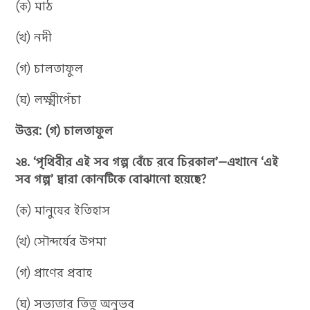
(ক) মাঠ
(খ) নদী
(গ) চালতাফুল
(ঘ) লক্ষ্মীপেঁচা
উত্তর: (গ) চালতাফুল
২৪. ‘পৃথিবীর এই সব গল্প বেঁচে রবে চিরকাল’—এখানে ‘এই
সব গল্প’ দ্বারা কোনটিকে বোঝানো হয়েছে?
(ক) মানুষের ইতিহাস
(খ) সৌন্দর্যের উপমা
(গ) প্রাণের প্রবাহ
(ঘ) সভ্যতার তিতু অনুভব