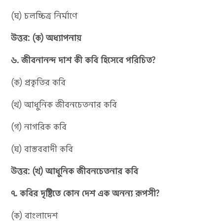
(ঘ) চলচ্চিত্র নির্মাণে
উত্তর: (ক) অধ্যাপনায়
৬. জীবনানন্দ দাশ কী কবি হিসেবে পরিচিত?
(ক) প্রকৃতির কবি
(খ) আধুনিক জীবনচেতনার কবি
(গ) নাগরিক কবি
(ঘ) বাস্তববাদী কবি
উত্তর: (খ) আধুনিক জীবনচেতনার কবি
৭. কবির দৃষ্টিতে কোন দেশ এক অনন্য রূপসী?
(ক) বাংলাদেশ