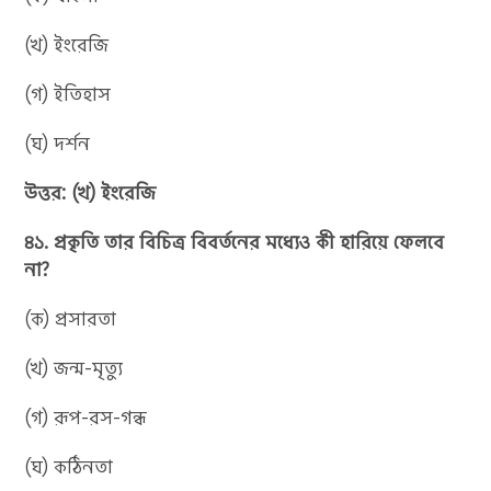
(খ) ইংরেজি
(গ) ইতিহাস
(ঘ) দর্শন
উত্তর: (খ) ইংরেজি
৪১. প্রকৃতি তার বিচিত্র বিবর্তনের মধ্যেও কী হারিয়ে ফেলবে
না?
(ক) প্রসারতা
(খ) জন্ম-মৃত্যু
(গ) রূপ-রস-গন্ধ
(ঘ) কঠিনতা