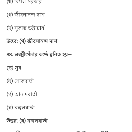
(খ) বিমল সরকার
(গ) জীবনানন্দ দাশ
(ঘ) সুকান্ত ভট্টাচার্য
উত্তর: (গ) জীবনানন্দ দাশ
৪৪. লক্ষ্মীপেঁচার কণ্ঠে ধ্বনিত হয়—
(ক) সুর
(খ) শোকবার্তা
(গ) আনন্দবার্তা
(ঘ) মঙ্গলবার্তা
উত্তর: (ঘ) মঙ্গলবার্তা