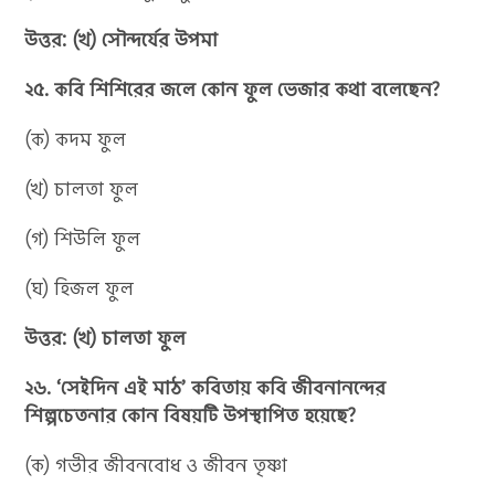
উত্তর: (খ) সৌন্দর্যের উপমা
২৫. কবি শিশিরের জলে কোন ফুল ভেজার কথা বলেছেন?
(ক) কদম ফুল
(খ) চালতা ফুল
(গ) শিউলি ফুল
(ঘ) হিজল ফুল
উত্তর: (খ) চালতা ফুল
২৬. ‘সেইদিন এই মাঠ’ কবিতায় কবি জীবনানন্দের
শিল্পচেতনার কোন বিষয়টি উপস্থাপিত হয়েছে?
(ক) গভীর জীবনবোধ ও জীবন তৃষ্ণা