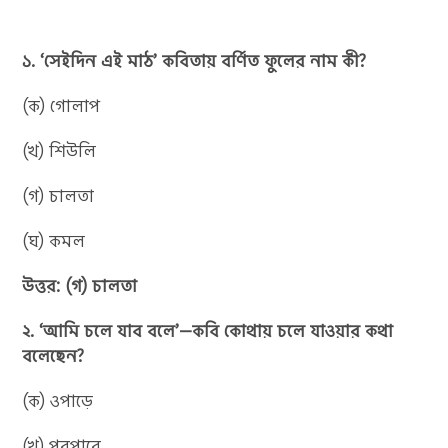
১. ‘সেইদিন এই মাঠ’ কবিতায় বর্ণিত ফুলের নাম কী?
(ক) গোলাপ
(খ) শিউলি
(গ) চালতা
(ঘ) কমল
উত্তর: (গ) চালতা
২. ‘আমি চলে যাব বলে’—কবি কোথায় চলে যাওয়ার কথা
বলেছেন?
(ক) ওপাড়ে
(খ) পরপারে