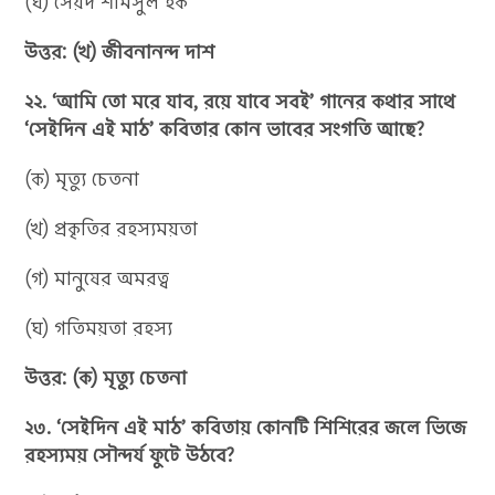
(ঘ) সৈয়দ শামসুল হক
উত্তর: (খ) জীবনানন্দ দাশ
২২. ‘আমি তো মরে যাব, রয়ে যাবে সবই’ গানের কথার সাথে
‘সেইদিন এই মাঠ’ কবিতার কোন ভাবের সংগতি আছে?
(ক) মৃত্যু চেতনা
(খ) প্রকৃতির রহস্যময়তা
(গ) মানুষের অমরত্ব
(ঘ) গতিময়তা রহস্য
উত্তর: (ক) মৃত্যু চেতনা
২৩. ‘সেইদিন এই মাঠ’ কবিতায় কোনটি শিশিরের জলে ভিজে
রহস্যময় সৌন্দর্য ফুটে উঠবে?