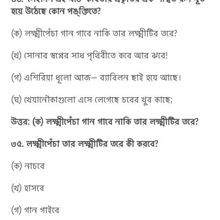
হয়ে উঠেছে কোন পঙ্‌ক্তিতে?
(ক) লক্ষ্মীপেঁচা গান গাবে নাকি তার লক্ষ্মীটির তরে?
(খ) সোনার স্বপ্নের সাধ পৃথিবীতে কবে আর ঝরে!
(গ) এশিরিয়া ধূলো আজ— ব্যাবিলন ছাই হয়ে আছে।
(ঘ) খেয়ানৌকাগুলো এসে লেগেছে চরের খুব কাছে;
উত্তর: (ক) লক্ষ্মীপেঁচা গান গাবে নাকি তার লক্ষ্মীটির তরে?
৩৫. লক্ষ্মীপেঁচা তার লক্ষ্মীটির তরে কী করবে?
(ক) নাচবে
(খ) হাসবে
(গ) গান গাইবে