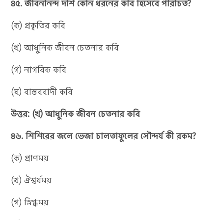
৪৫. জীবনানন্দ দাশ কোন ধরনের কবি হিসেবে পরিচিত?
(ক) প্রকৃতির কবি
(খ) আধুনিক জীবন চেতনার কবি
(গ) নাগরিক কবি
(ঘ) বাস্তববাদী কবি
উত্তর: (খ) আধুনিক জীবন চেতনার কবি
৪৬. শিশিরের জলে ভেজা চালতাফুলের সৌন্দর্য কী রকম?
(ক) প্রাণময়
(খ) ঐশ্বর্যময়
(গ) স্নিগ্ধময়