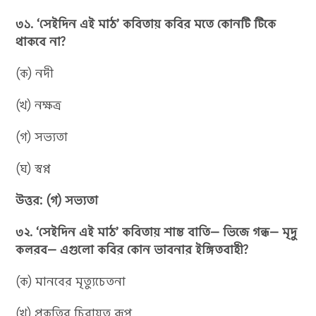
৩১. ‘সেইদিন এই মাঠ’ কবিতায় কবির মতে কোনটি টিকে
থাকবে না?
(ক) নদী
(খ) নক্ষত্র
(গ) সভ্যতা
(ঘ) স্বপ্ন
উত্তর: (গ) সভ্যতা
৩২. ‘সেইদিন এই মাঠ’ কবিতায় শান্ত বাতি— ভিজে গন্ধ— মৃদু
কলরব— এগুলো কবির কোন ভাবনার ইঙ্গিতবাহী?
(ক) মানবের মৃত্যুচেতনা
(খ) প্রকৃতির চিরায়ত রূপ