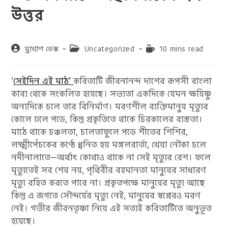
উত্তর
Post
Post
Reading
মুখোশ ডেস্ক
Uncategorized
10 mins read
author:
category:
time:
‘
সেইদিন এই মাঠ’
কবিতাটি জীবনানন্দ দাশের রূপসী বাংলা
কাব্য থেকে সংকলিত হয়েছে। সভ্যতা একদিকে যেমন ক্ষয়িষ্ণু
অন্যদিকে চলে তার বিনির্মাণ। মরণশীল ব্যক্তিমানুষ মৃত্যুর
কোলে ঢলে পড়ে, কিন্তু প্রকৃতিতে থাকে চিরকালের ব্যস্ততা।
মাঠে থাকে চঞ্চলতা, চালতাফুলে পড়ে শীতের শিশির,
লক্ষ্মীপেঁচকের কণ্ঠে ধ্বনিত হয় মঙ্গলবার্তা, খেয়া নৌকা চলে
নদীনালাতে—অর্থাৎ কোথাও থাকে না সেই মৃত্যুর রেশ। ফলে
মৃত্যুতেই সব শেষ নয়, পৃথিবীর বহমানতা মানুষের সাধারণ
মৃত্যু রহিত করতে পারে না। প্রকৃতপক্ষে মানুষের মৃত্যু আছে
কিন্তু এ জগতে সৌন্দর্যের মৃত্যু নেই, মানুষের স্বপ্নেরও মরণ
নেই। গভীর জীবনতৃষ্ণা নিয়ে এই সত্যই কবিতাটিতে অনুভূত
হয়েছে।