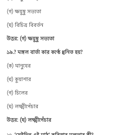
(গ) ক্ষয়ুস্নু সভ্যতা
(ঘ) বিচিত্র বিবর্তন
উত্তর: (গ) ক্ষয়ুস্নু সভ্যতা
১৯.? মঙ্গল বার্তা কার কণ্ঠে ধ্বনিত হয়?
(ক) মানুষের
(খ) কুয়াশার
(গ) চিলের
(ঘ) লক্ষ্মীপেঁচার
উত্তর: (ঘ) লক্ষ্মীপেঁচার
২০
. ‘সেইদিন এই মাঠ’ কবিতার মূলভাব কী?