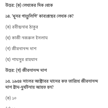
উত্তর: (ক) লেখকের দিক থেকে
১৪. ‘ধূসর পাণ্ডুলিপি’ কাব্যগ্রন্থের লেখক কে?
(ক) রবীন্দ্রনাথ ঠাকুর
(খ) কাজী নজরুল ইসলাম
(গ) জীবনানন্দ দাশ
(ঘ) শামসুর রাহমান
উত্তর: (গ) জীবনানন্দ দাশ
১৫. ১৯৫৪ সালের অক্টোবর মাসের কত তারিখে জীবনানন্দ
দাশ ট্রাম-দুর্ঘটনায় আহত হন?
(ক) ১০