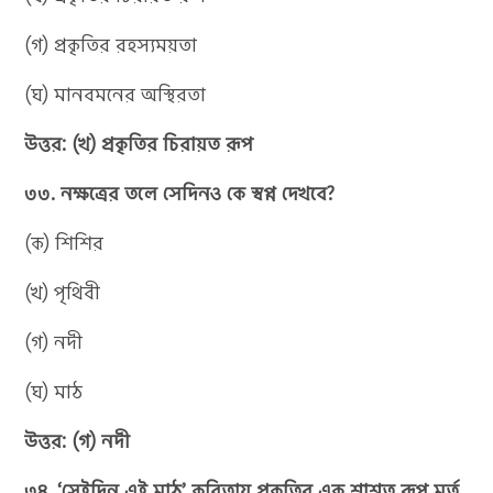
(গ) প্রকৃতির রহস্যময়তা
(ঘ) মানবমনের অস্থিরতা
উত্তর: (খ) প্রকৃতির চিরায়ত রূপ
৩৩. নক্ষত্রের তলে সেদিনও কে স্বপ্ন দেখবে?
(ক) শিশির
(খ) পৃথিবী
(গ) নদী
(ঘ) মাঠ
উত্তর: (গ) নদী
৩৪. ‘সেইদিন এই মাঠ’ কবিতায় প্রকৃতির এক শাশ্বত রূপ মূর্ত