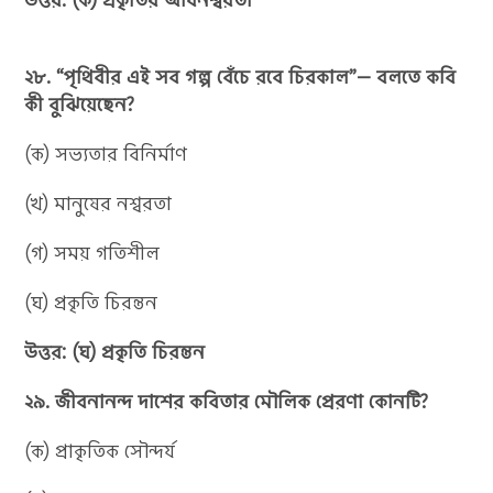
২৮. “পৃথিবীর এই সব গল্প বেঁচে রবে চিরকাল”— বলতে কবি
কী বুঝিয়েছেন?
(ক) সভ্যতার বিনির্মাণ
(খ) মানুষের নশ্বরতা
(গ) সময় গতিশীল
(ঘ) প্রকৃতি চিরন্তন
উত্তর: (ঘ) প্রকৃতি চিরন্তন
২৯. জীবনানন্দ দাশের কবিতার মৌলিক প্রেরণা কোনটি?
(ক) প্রাকৃতিক সৌন্দর্য