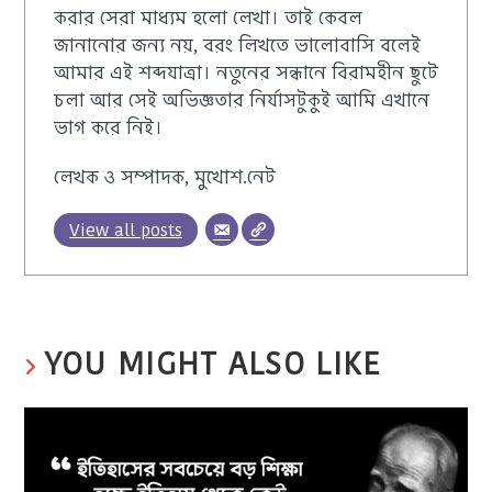
করার সেরা মাধ্যম হলো লেখা। তাই কেবল
জানানোর জন্য নয়, বরং লিখতে ভালোবাসি বলেই
আমার এই শব্দযাত্রা। নতুনের সন্ধানে বিরামহীন ছুটে
চলা আর সেই অভিজ্ঞতার নির্যাসটুকুই আমি এখানে
ভাগ করে নিই।
লেখক ও সম্পাদক, মুখোশ.নেট
View all posts
YOU MIGHT ALSO LIKE