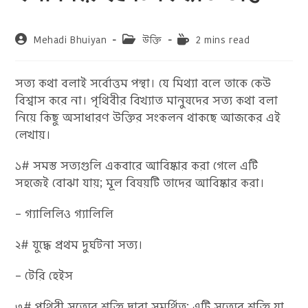
Post
Post
Reading
Mehadi Bhuiyan
উক্তি
2 mins read
author:
category:
time:
সত্য কথা বলাই সর্বোত্তম পন্থা। যে মিথ্যা বলে তাকে কেউ
বিশ্বাস করে না। পৃথিবীর বিখ্যাত মানুষদের সত্য কথা বলা
নিয়ে কিছু অসাধারণ উক্তির সংকলন থাকছে আজকের এই
লেখায়।
১# সমস্ত সত্যগুলি একবারে আবিষ্কার করা গেলে এটি
সহজেই বোঝা যায়; মূল বিষয়টি তাদের আবিষ্কার করা।
– গ্যালিলিও গ্যালিলি
২# যুদ্ধে প্রথম দুর্ঘটনা সত্য।
– টেরি হেইস
৩# পৃথিবী সত্যের শক্তি দ্বারা সমর্থিত; এটি সত্যের শক্তি যা