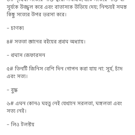
সূর্যকে উজ্জ্বল করে এবং বাতাসকে উড়িয়ে দেয়; নিশ্চয়ই সমস্ত
কিছু সত্যের উপর ভরসা করে।
– চাণক্য
৪# সততা জ্ঞানের বইয়ের প্রথম অধ্যায়।
– থমাস জেফারসন
৫# তিনটি জিনিস বেশি দিন গোপন করা যায় না: সূর্য, চাঁদ
এবং সত্য।
– বুদ্ধ
৬# এমন কোনও মহত্ত্ব নেই যেখানে সরলতা, মঙ্গলতা এবং
সত্য নেই।
– লিও টলস্টয়