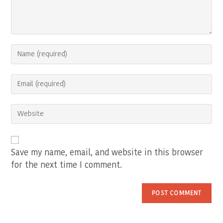
Enter
your
name
Enter
or
your
username
email
to
Enter
address
comment
your
to
website
comment
URL
(optional)
Save my name, email, and website in this browser
for the next time I comment.