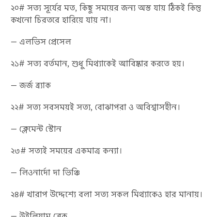
২০# সত্য সূর্যের মত, কিছু সময়ের জন্য অস্ত যায় ঠিকই কিন্তু
কখনো চিরতরে হারিয়ে যায় না।
— এলভিস প্রেসেল
২১# সত্য বর্তমান, শুধু মিথ্যাকেই আবিষ্কার করতে হয়।
— জর্জ ব্র‍্যাক
২২# সত্য সবসময়ই সত্য, বোঝাপরা ও অবিশ্বাসহীন।
— ক্লেমেন্ট স্টোন
২৩# সত্যই সময়ের একমাত্র কন্যা।
— লিওনার্দো দা ভিঞ্চি
২৪# খারাপ উদ্দেশ্যে বলা সত্য সকল মিথ্যাকেও হার মানায়।
— উইলিয়াম ব্লেক