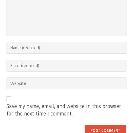
Enter
your
name
Enter
or
your
username
email
to
Enter
address
comment
your
to
website
comment
URL
(optional)
Save my name, email, and website in this browser
for the next time I comment.