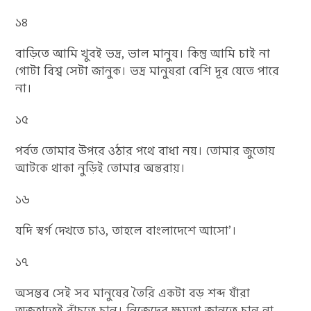
১৪
বাড়িতে আমি খুবই ভদ্র, ভাল মানুষ। কিন্তু আমি চাই না
গোটা বিশ্ব সেটা জানুক। ভদ্র মানুষরা বেশি দূর যেতে পারে
না।
১৫
পর্বত তোমার উপরে ওঠার পথে বাধা নয়। তোমার জুতোয়
আটকে থাকা নুড়িই তোমার অন্তরায়।
১৬
যদি স্বর্গ দেখতে চাও, তাহলে বাংলাদেশে আসো’।
১৭
অসম্ভব সেই সব মানুষের তৈরি একটা বড় শব্দ যাঁরা
অজুহাতেই বাঁচতে চান। নিজেদের ক্ষমতা জানতে চান না,