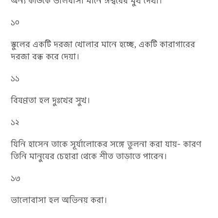
অন্য কাউকে ভালবাসা মানে ঈশ্বরের মুখ দেখা।
১০
স্কুলের একটি দরজা খোলার মানে হচ্ছে, একটি কারাগারের
দরজা বন্ধ করে দেয়া।
১১
বিষণ্ণতা হল দুঃখের সুখ।
১২
যিনি হাসেন তাকে সূর্যালোকের সঙ্গে তুলনা করা যায়- কারণ
তিনি মানুষের চেহারা থেকে শীত তাড়াতে পারেন।
১৩
ভালোবাসা হল অভিনয় করা।