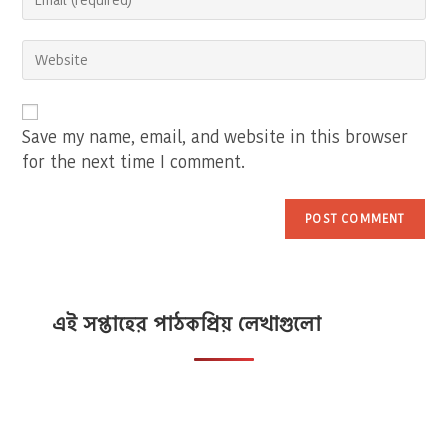
your
username
email
to
Enter
address
comment
your
to
website
comment
URL
(optional)
Save my name, email, and website in this browser
for the next time I comment.
এই সপ্তাহের পাঠকপ্রিয় লেখাগুলো