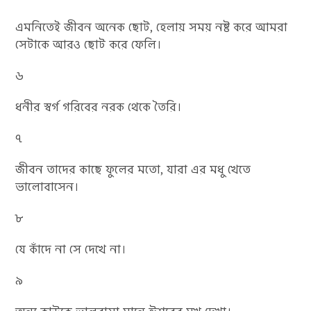
এমনিতেই জীবন অনেক ছোট, হেলায় সময় নষ্ট করে আমরা
সেটাকে আরও ছোট করে ফেলি।
৬
ধনীর স্বর্গ গরিবের নরক থেকে তৈরি।
৭
জীবন তাদের কাছে ফুলের মতো, যারা এর মধু খেতে
ভালোবাসেন।
৮
যে কাঁদে না সে দেখে না।
৯