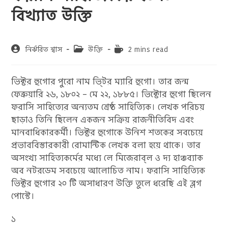
বিখ্যাত উক্তি
Post
Post
Reading
নির্ঝরিত শ্বাস
উক্তি
2 mins read
author:
category:
time:
ভিক্টর হুগোর পুরো নাম ভি্টর ম্যারি হুগো। তার জন্ম
ফেব্রুয়ারি ২৬, ১৮০২ – মে ২২, ১৮৮৫। ভিক্টোর হুগো ছিলেন
ফরাসি সাহিত্যের অন্যতম শ্রেষ্ঠ সাহিত্যিক। লেখক পরিচয়
ছাড়াও তিনি ছিলেন একজন সক্রিয় রাজনীতিবিদ এবং
মানবাধিকারকর্মী। ভিক্টর হুগোকে উনিশ শতকের সবচেয়ে
প্রভাববিস্তারকারী রোমান্টিক লেখক বলা হয়ে থাকে। তার
অসংখ্য সাহিত্যকর্মের মধ্যে লে মিজেরাব্‌ল ও দ্য হাঞ্চব্যাক
অব নটরডেম সবচেয়ে আলোচিত নাম। ফরাসি সাহিত্যিক
ভিক্টর হুগোর ২০ টি অসাধারণ উক্তি তুলে ধরেছি এই ব্লগ
পোস্টে।
১