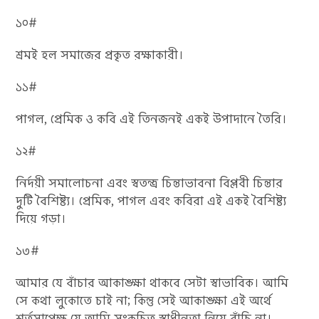
১০#
শ্রমই হল সমাজের প্রকৃত রক্ষাকারী।
১১#
পাগল, প্রেমিক ও কবি এই তিনজনই একই উপাদানে তৈরি।
১২#
নির্দয়ী সমালোচনা এবং স্বতন্ত্র চিন্তাভাবনা বিপ্লবী চিন্তার
দুটি বৈশিষ্ট্য। প্রেমিক, পাগল এবং কবিরা এই একই বৈশিষ্ট্য
দিয়ে গড়া।
১৩#
আমার যে বাঁচার আকাঙ্ক্ষা থাকবে সেটা স্বাভাবিক। আমি
সে কথা লুকোতে চাই না; কিন্তু সেই আকাঙ্ক্ষা এই অর্থে
শর্তসাপেক্ষ যে আমি সংকুচিত স্বাধীনতা নিয়ে বাঁচি না। …