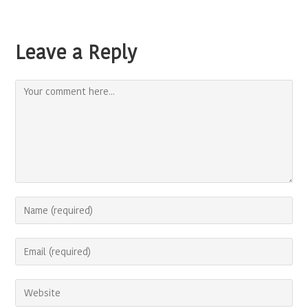
Leave a Reply
Comment
Enter
your
name
Enter
or
your
username
email
to
Enter
address
comment
your
to