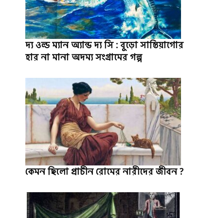
দ্য ওল্ড ম্যান অ্যান্ড দ্য সি : বুড়ো সান্তিয়াগোর
হার না মানা অদম্য সংগ্রামের গল্প
কেমন ছিলো প্রাচীন রোমের নারীদের জীবন ?