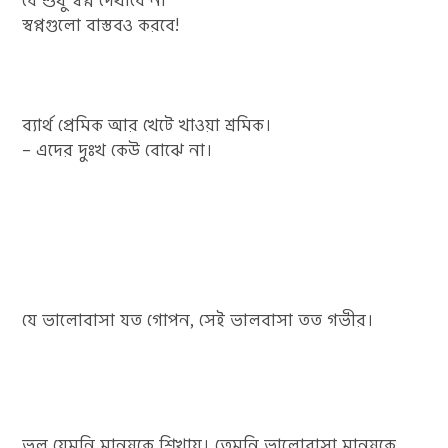
যে শুধু স্বপ্ন দেখাবে না
স্বপ্নগুলো বাস্তবও করবে!
ব্যার্থ প্রেমিক আর খেটে খাওয়া শ্রমিক।
– এদের দুঃখ কেউ বোঝে না।
যে ভালোবাসা যত গোপন, সেই ভালবাসা তত গভীর।
ভুল যেমনি মানুষকে শিখায়। তেমনি ভালোবাসা মানুষকে