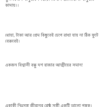
কাদায়।।
ধোয়া, টাকা আর প্রেম কিছুতেই চেপে রাখা যায় না ঠিক ফুটে
বেরুবেই।
একজন বিশ্বাসী বন্ধু দশ হাজার আত্মীয়ের সমান!
একাকী নিঃসঙ্গ জীবনের শ্রেষ্ঠ সঙ্গী একটি ভালো পুস্তক।