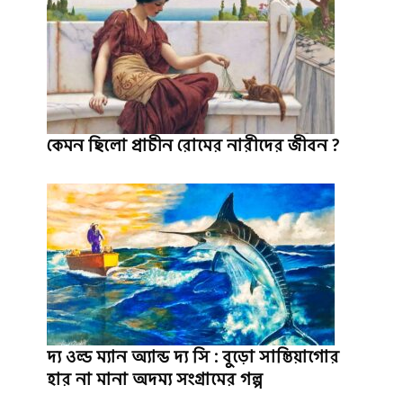
কেমন ছিলো প্রাচীন রোমের নারীদের জীবন ?
দ্য ওল্ড ম্যান অ্যান্ড দ্য সি : বুড়ো সান্তিয়াগোর
হার না মানা অদম্য সংগ্রামের গল্প