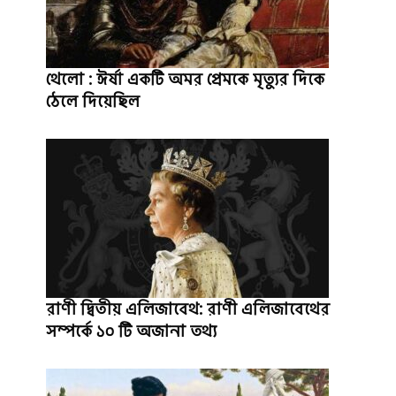
থেলো : ঈর্ষা একটি অমর প্রেমকে মৃত্যুর দিকে
ঠেলে দিয়েছিল
রাণী দ্বিতীয় এলিজাবেথ: রাণী এলিজাবেথের
সম্পর্কে ১০ টি অজানা তথ্য