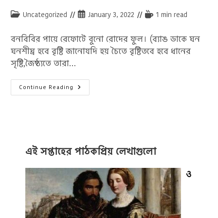
Post
Post
Reading
Uncategorized
January 3, 2022
1 min read
category:
published:
time:
বনবিবির পায়ে রেফোটে বুনো রোদের ফুল। (ব্যাঙ ডাকে ঘন
ঘনশীঘ্র হবে বৃষ্টি জানোযদি হয় চৈতে বৃষ্টিতবে হবে ধানের
সৃষ্টি,জৈষ্ঠ্যতে তারা…
Bonobibi
Continue Reading
Lyrics
Coke
Studio
Bangla
–
বনবিবি
লিরিক
এই সপ্তাহের পাঠকপ্রিয় লেখাগুলো
ও