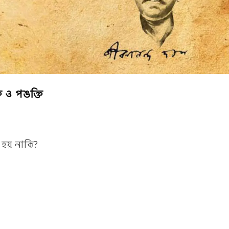
ি ও পঙক্তি
, হয় নাকি?