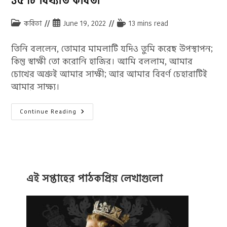
১৫ টি বিখ্যাত কবিতা
Post
Post
Reading
কবিতা
June 19, 2022
13 mins read
category:
published:
time:
তিনি বললেন, তোমার মামলাটি যদিও তুমি করেছ উপস্থাপন;
কিন্তু স্বাক্ষী তো করোনি হাজির। আমি বললাম, আমার
চোখের অশ্রুই আমার সাক্ষী; আর আমার বিবর্ণ চেহারাটিই
আমার সাক্ষ্য।
মাওলানা
Continue Reading
জালাল
উদ্দীন
রুমির
কবিতা:
রুমির
১৫
টি
বিখ্যাত
কবিতা
এই সপ্তাহের পাঠকপ্রিয় লেখাগুলো