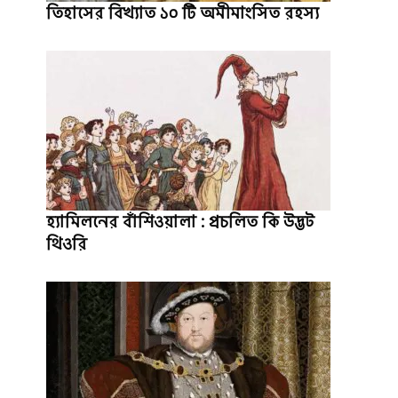
তিহাসের বিখ্যাত ১০ টি অমীমাংসিত রহস্য
হ্যামিলনের বাঁশিওয়ালা : প্রচলিত কি উদ্ভট
থিওরি