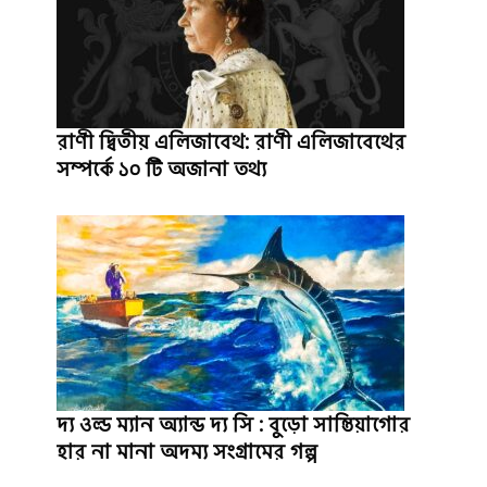
রাণী দ্বিতীয় এলিজাবেথ: রাণী এলিজাবেথের
সম্পর্কে ১০ টি অজানা তথ্য
দ্য ওল্ড ম্যান অ্যান্ড দ্য সি : বুড়ো সান্তিয়াগোর
হার না মানা অদম্য সংগ্রামের গল্প