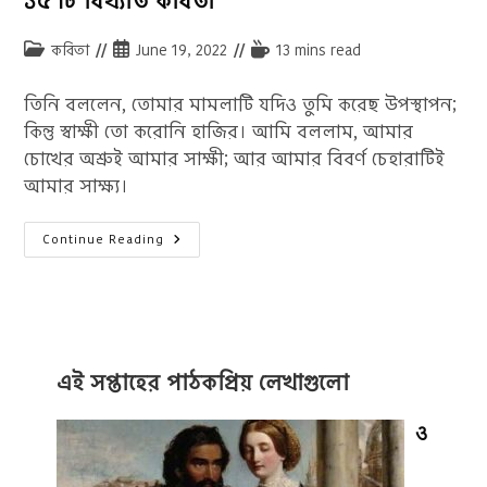
১৫ টি বিখ্যাত কবিতা
Post
Post
Reading
কবিতা
June 19, 2022
13 mins read
category:
published:
time:
তিনি বললেন, তোমার মামলাটি যদিও তুমি করেছ উপস্থাপন;
কিন্তু স্বাক্ষী তো করোনি হাজির। আমি বললাম, আমার
চোখের অশ্রুই আমার সাক্ষী; আর আমার বিবর্ণ চেহারাটিই
আমার সাক্ষ্য।
মাওলানা
Continue Reading
জালাল
উদ্দীন
রুমির
কবিতা:
রুমির
১৫
টি
বিখ্যাত
কবিতা
এই সপ্তাহের পাঠকপ্রিয় লেখাগুলো
ও