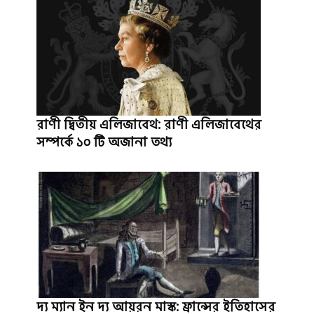
রাণী দ্বিতীয় এলিজাবেথ: রাণী এলিজাবেথের
সম্পর্কে ১০ টি অজানা তথ্য
দ্য ম্যান ইন দ্য আয়রন মাস্ক: ফ্রান্সের ইতিহাসের