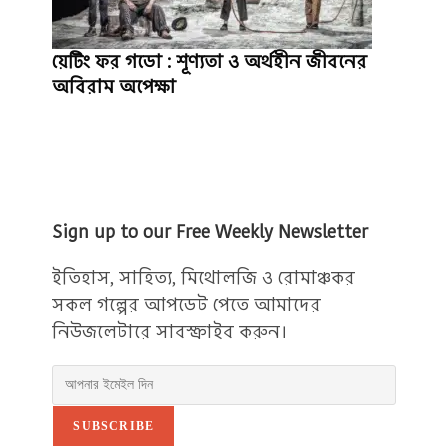
য়েটিং ফর গডো : শূণ্যতা ও অর্থহীন জীবনের
অবিরাম অপেক্ষা
Sign up to our Free Weekly Newsletter
ইতিহাস, সাহিত্য, মিথোলজি ও রোমাঞ্চকর
সকল গল্পের আপডেট পেতে আমাদের
নিউজলেটারে সাবস্ক্রাইব করুন।
SUBSCRIBE