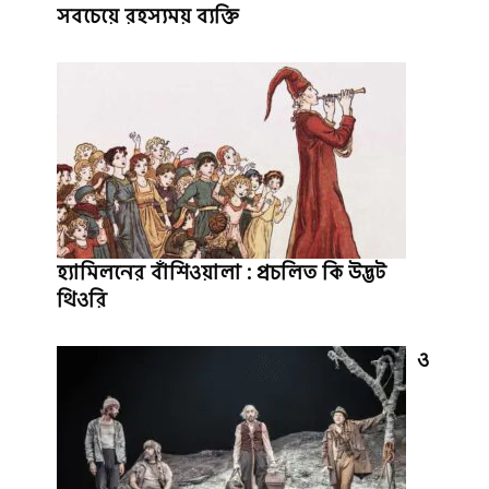
সবচেয়ে রহস্যময় ব্যক্তি
হ্যামিলনের বাঁশিওয়ালা : প্রচলিত কি উদ্ভট
থিওরি
ও