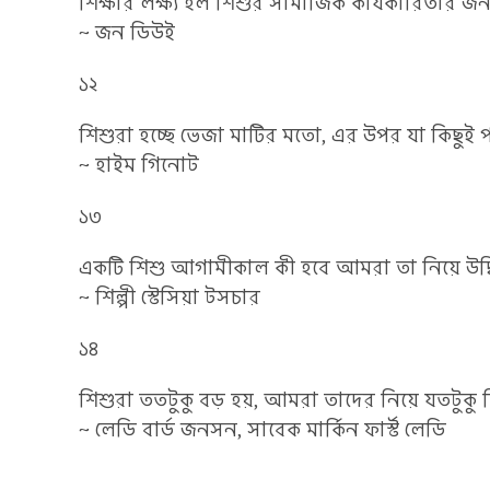
শিক্ষার লক্ষ্য হল শিশুর সামাজিক কার্যকারিতার জন
~ জন ডিউই
১২
শিশুরা হচ্ছে ভেজা মাটির মতো, এর উপর যা কিছুই 
~ হাইম গিনোট
১৩
একটি শিশু আগামীকাল কী হবে আমরা তা নিয়ে উদ
~ শিল্পী স্টেসিয়া টসচার
১৪
শিশুরা ততটুকু বড় হয়, আমরা তাদের নিয়ে যতটুকু ব
~ লেডি বার্ড জনসন, সাবেক মার্কিন ফার্স্ট লেডি