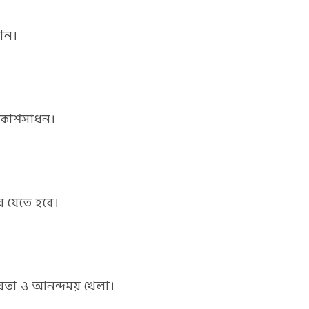
ান।
ণ বিকাশসাধন।
য়ে যেতে হবে।
রিয়তা ও আনন্দময় খেলা।