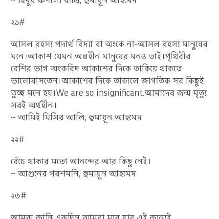
২১#
আসল রহস্য পদার্থ বিদ্যা বা অংকে না-আসল রহস্য মানুষের
মনে।আকাশ যেমন অন্তহীন মানুষের মনও তাই।পৃথিবীর
বেশির ভাগ অংকবিদ আকাশের দিকে তাকিয়ে থাকতে
ভালোবাসতেন।আকাশের দিকে তাকালে জাগতিক সব কিছুই
তুচ্ছ মনে হয়।We are so insignificant.আমাদের জন্ম মৃত্যু
সবই অর্থহীন।
~ আমিই মিসির আলি, হুমায়ূন আহমেদ
২২#
বেঁচে থাকার মতো আনন্দের আর কিছু নেই।
~ আগুনের পরশমনি, হুমায়ূন আহমেদ
২৩#
আমরা জানি একদিন আমরা মরে যাব এই জন্যেই