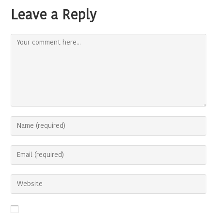
Leave a Reply
Comment
Enter
your
name
Enter
or
your
username
email
to
Enter
address
comment
your
to
website
comment
URL