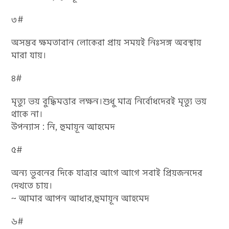
৩#
অসম্ভব ক্ষমতাবান লোকেরা প্রায় সময়ই নিঃসঙ্গ অবস্থায়
মারা যায়।
৪#
মৃত্যু ভয় বুদ্ধিমত্তার লক্ষন।শুধু মাত্র নির্বোধদেরই মৃত্যু ভয়
থাকে না।
উপন্যাস : নি, হুমায়ূন আহমেদ
৫#
অন্য ভুবনের দিকে যাত্রার আগে আগে সবাই প্রিয়জনদের
দেখতে চায়।
~ আমার আপন আধার,হুমায়ূন আহমেদ
৬#