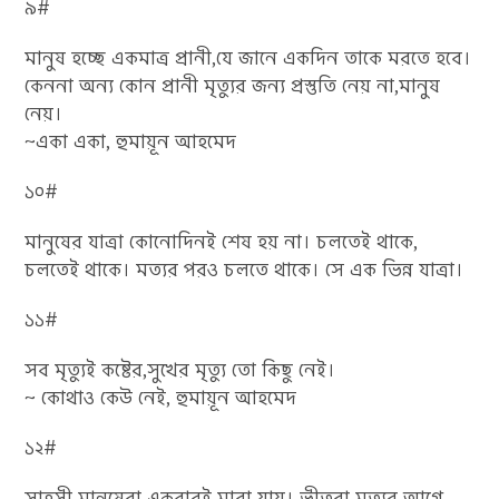
৯#
মানুষ হচ্ছে একমাত্র প্রানী,যে জানে একদিন তাকে মরতে হবে।
কেননা অন্য কোন প্রানী মৃত্যুর জন্য প্রস্তুতি নেয় না,মানুষ
নেয়।
~একা একা, হুমায়ূন আহমেদ
১০#
মানুষের যাত্রা কোনোদিনই শেষ হয় না। চলতেই থাকে,
চলতেই থাকে। মত্যর পরও চলতে থাকে। সে এক ভিন্ন যাত্রা।
১১#
সব মৃত্যুই কষ্টের,সুখের মৃত্যু তো কিছু নেই।
~ কোথাও কেউ নেই, হুমায়ূন আহমেদ
১২#
সাহসী মানুষেরা একবারই মারা যায়। ভীতুরা মৃত্যুর আগে