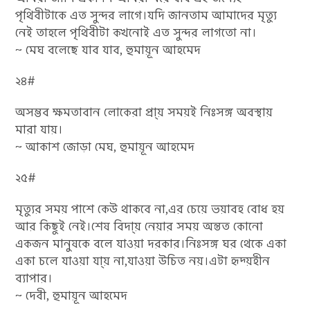
পৃথিবীটাকে এত সুন্দর লাগে।যদি জানতাম আমাদের মৃত্যু
নেই তাহলে পৃথিবীটা কখনোই এত সুন্দর লাগতো না।
~ মেঘ বলেছে যাব যাব, হুমায়ূন আহমেদ
২৪#
অসম্ভব ক্ষমতাবান লোকেরা প্রা্য় সময়ই নিঃসঙ্গ অবস্থায়
মারা যায়।
~ আকাশ জোড়া মেঘ, হুমায়ূন আহমেদ
২৫#
মৃত্যুর সময় পাশে কেউ থাকবে না,এর চেয়ে ভয়াবহ বোধ হয়
আর কিছুই নেই।শেষ বিদা্য় নেয়ার সময় অন্তত কোনো
একজন মানুষকে বলে যাওয়া দরকার।নিঃসঙ্গ ঘর থেকে একা
একা চলে যাওয়া যা্য় না,যাওয়া উচিত নয়।এটা হৃদ্য়হীন
ব্যাপার।
~ দেবী, হুমায়ূন আহমেদ