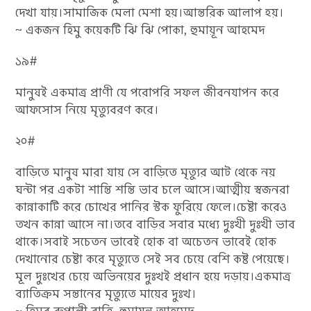
দেখা যায়।সামাজিক মেলা মেশা হয়।আন্তরিক আলাপ হ্য়।
~ একজন হিমু কয়েকটি ঝি ঝি পোকা, হুমায়ূন আহমেদ
১৯#
মানুষই একমাত্র প্রাণী যে পরোপরি সফল জীবনযাপন করে
আফসোস নিয়ে মৃত্যুবরণ করে।
২০#
বাড়িতে মানুষ মারা যায় সে বাড়িতে মৃত্যুর আট থেকে নয়
ঘন্টা পর একটা শান্তি শন্তি ভাব চলে আসে।আত্মীয় স্বজনরা
কান্নাকাটি করে চোখের পানির স্টক ফুরিয়ে ফেলে।চেষ্টা করেও
তখন কান্না আসে না।তবে বাড়ির সবার মধ্যে দুঃখী দুঃখী ভাব
থাকে।সবাই সচেতন ভাবেই হোক বা অচেতন ভাবেই হোক
দেখানোর চেষ্টা করে মৃত্যুতে সেই সব চেয়ে বেশি কষ্ট পেয়েছে।
মূল দুঃখের চেয়ে অভিনয়ের দুঃখই প্রধান হয়ে দড়ায়।একমাত্র
ব্যাতিক্রম সন্তানের মৃত্যুতে মায়ের দুঃখ।
~ হিমুর রুপালী রাত্রি, হুমায়ূন আহমেদ