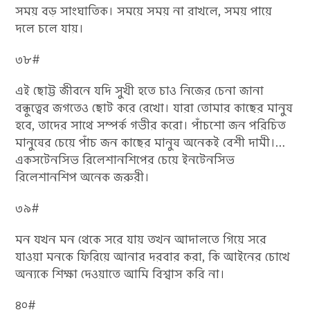
সময় বড় সাংঘাতিক। সময়ে সময় না রাখলে, সময় পায়ে‌
দলে চলে যায়।
৩৮#
এই ছোট্ট জীবনে যদি সুখী হতে চাও নিজের চেনা জানা
বন্ধুত্বের জগতেও ছোট করে রেখো। যারা তোমার কাছের মানুষ
হবে, তাদের সাথে সম্পর্ক গভীর করো। পাঁচশো জন‌ পরিচিত
মানুষের চেয়ে পাঁচ জন কাছের মানুষ অনেকই বেশী দামী।…
একসটেনসিভ রিলেশানশিপের চেয়ে ইনটেনসিভ
রিলেশানশিপ অনেক জরুরী।
৩৯#
মন‌ যখন মন‌ থেকে সরে যায় তখন আদালতে গিয়ে সরে
যাওয়া মনকে ফিরিয়ে আনার দরবার করা, কি আইনের চোখে
অন্যকে শিক্ষা দেওয়াতে আমি বিশ্বাস করি না।
৪০#