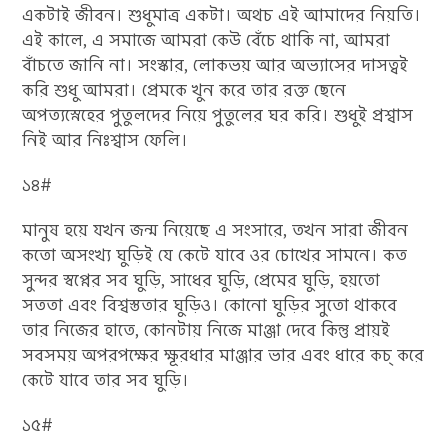
একটাই জীবন।‌ শুধুমাত্র একটা। অথচ এই আমাদের নিয়তি।
এই কালে, এ সমাজে আমরা কেউ বেঁচে থাকি না, আমরা
বাঁচতে ‌জানি না। সংস্কার, লোকভয় আর অভ্যাসের দাসত্বই
করি শুধু আমরা। প্রেমকে খুন‌ করে তার রক্ত ছেনে
অপত্যস্নেহের পুতুলদের নিয়ে পুতুলের ঘর করি। শুধুই প্রশ্বাস
নিই আর নিঃশ্বাস ফেলি।
১৪#
মানুষ হয়ে যখন‌ জন্ম নিয়েছে এ সংসারে, তখন সারা জীবন
কতো অসংখ্য ঘুড়িই যে কেটে যাবে ওর চোখের সামনে। কত
সুন্দর স্বপ্নের সব ঘুড়ি, সাধের ঘুড়ি, প্রেমের ঘুড়ি, হয়তো
সততা এবং বিশ্বস্ততার ঘুড়িও। কোনো ঘুড়ির সুতো থাকবে
তার নিজের হাতে, কোনটায় নিজে মাঞ্জা দেবে কিন্তু প্রায়ই
সবসময় অপরপক্ষের ক্ষূরধার মাঞ্জার ভার এবং ধারে কচ্ করে
কেটে যাবে তার সব ঘুড়ি।
১৫#