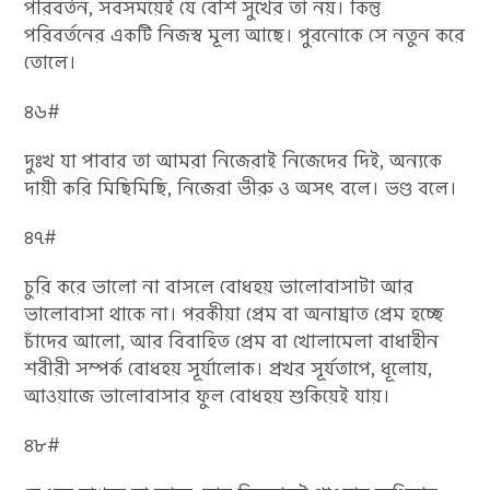
পরিবর্তন, সবসময়েই যে বেশি সুখের তা নয়। কিন্তু
পরিবর্তনের একটি নিজস্ব মূল্য আছে। পুরনোকে সে নতুন করে
তোলে।
৪৬#
দুঃখ যা পাবার তা আমরা নিজেরাই নিজেদের দিই, অন্যকে
দায়ী করি মিছিমিছি, নিজেরা ভীরু ও অসৎ বলে। ভণ্ড বলে।
৪৭#
চুরি করে ভালো না বাসলে বোধহয় ভালোবাসাটা আর
ভালোবাসা থাকে না। পরকীয়া প্রেম বা অনাঘ্রাত প্রেম হচ্ছে
চাঁদের আলো, আর বিবাহিত প্রেম বা খোলামেলা বাধাহীন
শরীরী সম্পর্ক বোধহয় সূর্যালোক। প্রখর সূর্যতাপে, ধূলোয়,
আওয়াজে ভালোবাসার ফুল বোধহয় শুকিয়েই যায়।
৪৮#