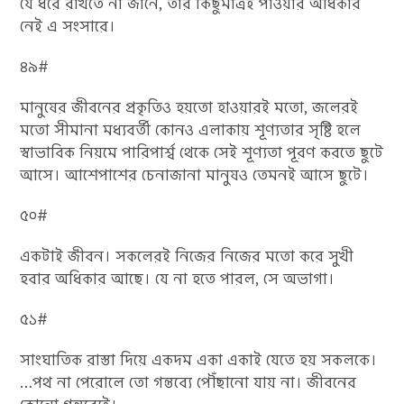
যে ধরে রাখতে না জানে, তার কিছুমাত্রই পাওয়ার অধিকার
নেই এ সংসারে।
৪৯#
মানুষের জীবনের প্রকৃতিও হয়তো হাওয়ারই মতো, জলেরই
মতো সীমানা মধ্যবর্তী কোনও এলাকায় শূণ্যতার সৃষ্টি হলে
স্বাভাবিক নিয়মে পারিপার্শ্ব থেকে সেই শূণ্যতা পূরণ করতে ছুটে
আসে। আশেপাশের চেনাজানা মানুষও তেমনই আসে ছুটে।
৫০#
একটাই জীবন। সকলেরই নিজের নিজের মতো করে সুখী
হবার অধিকার আছে। যে না হতে পারল, সে অভাগা।
৫১#
সাংঘাতিক রাস্তা দিয়ে একদম একা একাই যেতে হয় সকলকে।
…পথ না পেরোলে তো গন্তব্যে পৌঁছানো যায় না। জীবনের