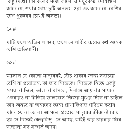
কিছু দেখে। কোকিলের মতো কালো ও মধুরকণ্ঠী মেয়েগুলো
জানে যে, শমার চোখ দুটি অসভ্য। ওরা এও জানে যে, বেশির
ভাগ পুরুষের চোখই অসভ্য।
৬০#
মাটি যখন অভিমান করে, তখন সে নারীর চেয়েও তখ অনেক
বেশি অভিমানী।
৬১#
আসলে যে-কোনো মানুষেরই, বেঁচে থাকার জন্যে সবচেয়ে
বেশি যা প্রয়োজন, তা তার নিজেকে। নিজেকে নিজে একটু
সময় না দিলে, ভাল না বাসলে, দিনান্তে আয়নার সামনে
একবারও না দাঁড়িয়ে ভালবেসে নিজের মুখের দিকে না চাইলে
তার অন্যর বা অন্যদের জন্যে প্রাণাতিপাত পরিশ্রম করার
মানে হয় না কোন। আসলে, প্রত্যেক মানুষের জীবনেই বোধ
হয় সে নিজেই কেন্দ্রবিন্দু। সে আছে, তাইই তার চারধার ঘিরে
অন্যান্য সব সম্পর্ক আছে।