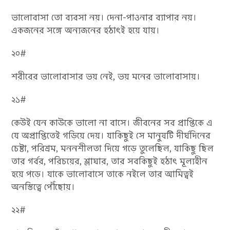
ভালোবাসা তো ব্যবসা নয়। দেনা-পাওনার ব্যাপার নয়।
একজনের সঙ্গে অন্যজনের হঠাৎই হয়ে যায়।
২০#
শরীরের ভালোবাসার ভয় নেই, ভয় মনের ভালোবাসায়।
২১#
কেউই যেন কাউকে ভালো না বাসে। জীবনের সব প্রাপ্তিকে এ
যে অপ্রাপ্তিতেই গড়িয়ে দেয়। যাকিছুই সে মানুষটি দীর্ঘদিনের
চেষ্টা, পরিশ্রম, মননশীলতা দিয়ে গড়ে তুলেছিল, যাকিছু ছিল
তার গর্বর, পরিচয়ের, শ্লাঘার, তার সবকিছুই হঠাৎ মূল্যহীন
হয়ে পড়ে। যাকে ভালোবাসে তাকে নইলে তার আমিত্বই
অনস্তিত্বে পৌঁছোয়।
২২#