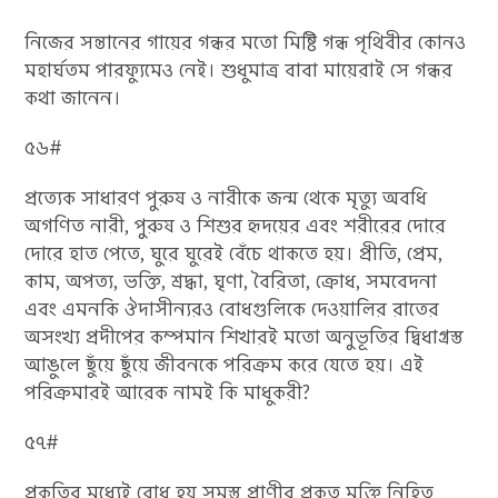
নিজের সন্তানের গায়ের গন্ধর মতো মিষ্টি গন্ধ পৃথিবীর কোনও
মহার্ঘতম পারফ্যুমেও নেই। শুধুমাত্র বাবা মায়েরাই সে গন্ধর
কথা জানেন।
৫৬#
প্রত্যেক সাধারণ পুরুষ ও নারীকে জন্ম থেকে মৃত্যু অবধি
অগণিত নারী, পুরুষ‌ ও শিশুর হৃদয়ের এবং শরীরের দোরে
দোরে হাত পেতে, ঘুরে ঘুরেই বেঁচে থাকতে হয়। প্রীতি, প্রেম,
কাম, অপত্য, ভক্তি, শ্রদ্ধা, ঘৃণা, বৈরিতা, ক্রোধ, সমবেদনা
এবং এমনকি ঔদাসীন্যরও বোধগুলিকে দেওয়ালির রাতের
অসংখ্য প্রদীপের কম্পমান শিখারই মতো অনুভূতির দ্বিধাগ্ৰস্ত
আঙুলে ছুঁয়ে ছুঁয়ে জীবনকে পরিক্রম করে যেতে হয়। এই
পরিক্রমারই আরেক নামই কি মাধুকরী?
৫৭#
প্রকৃতির মধ্যেই বোধ হয় সমস্ত প্রাণীর প্রকৃত মুক্তি নিহিত