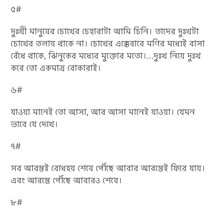
৫#
দুঃখী মানুষের চোখের চেহারাটা আমি চিনি। তাদের দুঃখটা
চোখের তলায় থাকে না। চোখের এক্কেবারে মণির মধ্যেই বাসা
বেঁধে থাকে, ঝিনুকের মধ্যের মুক্তোর মতো।…দুঃখ নিয়ে দুঃখ
করে তো একমাত্র বোকারাই।
৬#
যাওয়া মানেই তো আসা, আর আসা মানেই যাওয়া। যেমন
ভাবে যে দেখে।
৭#
সব আরম্ভই বোধহয় শেষে পৌঁছে আবার আরম্ভেই ফিরে যায়।
এবং আরম্ভে পৌঁছে আবারও শেষে।
৮#