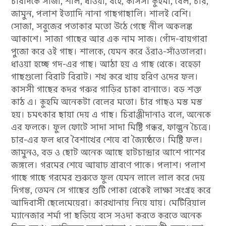
চারদিকে সাজা, শাল, ধাওয়া, বহে, কাসসী কুহমী, বেল, চাঁর,
জামুন, পলাশ ইত্যাদি নানা গাছগাছালি। শালই বেশি।
সোজা, সবুজের পতাকার মতো উঠে গেছে নীল অকলঙ্ক
আকাশে। সাজা গাছের আর এক নাম সাজ। গোঁদ-বায়গারা
পুজো করে ওই গাছ। শালকে, যেমন করে ওঁরাও-সাঁওতালরা।
ধাওয়া হচ্ছে গদ-এর গাছ। আঠা হয় এ গাছ থেকে। বহেড়া
গাছগুলো বিরাট বিরাট। শখ করে খায় হরিণ ওদের ফল।
কাসসী গাছের কদর গরুর গাড়ির চাকা বানাতে। বড় শক্ত
কাঠ এ। কুহমি অনেকটা বেলের মতো। চাঁর গাছও মস্ত মস্ত
হয়। চমৎকার ছায়া দেয় এ গাছ। চিরাঞ্জীদানাও বলে, অনেকে
এর ফলকে। ফুল ফোটে সাদা সাদা মিষ্টি গন্ধর, ফাল্গুন চৈত্রে।
চার-এর ফল ধরে বৈশাখের শেষে বা জ্যৈষ্ঠেতে। মিষ্টি ফল।
জামুনও, বড় ও ছোট অনেক আছে হাটচান্দ্রার আশে পাশের
জঙ্গলে। গরমের শেষে আষাঢ় শ্রাবণে পাকে। পলাশ। পলাশ
গাছে গাছে গরমের শুরুতে ফুল যেমন লালে লাল করে দেয়
দিগন্ত, তেমন সে গাছের গুটি পোকা থেকেই লাক্ষা সংগ্রহ করে
আদিবাসী ছেলেমেয়েরা। কারখানায় নিয়ে যায়। মেটিরিয়াল
ম্যানেজার শর্মা পা ছড়িয়ে বসে সওদা করতে করতে অনেক