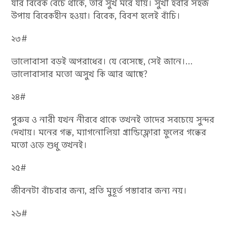
যার বিবেক বেঁচে থাকে, তার সুখ মরে যায়। সুখী হবার সহজ
উপায় বিবেকহীন হ‌ওয়া। বিবেক, বিবশ হলেই বাঁচি।
২৩#
ভালোবাসা বড়ই অপরাধের। যে বেসেছে, সেই জানে।…
ভালোবাসার মতো অসুখ কি আর আছে?
২৪#
পুরুষ ও নারী যখন নীরবে থাকে তখনই তাদের সবচেয়ে সুন্দর
দেখায়। মনের গন্ধ, ম্যাগনোলিয়া গ্ৰান্ডিফ্লোরা ফুলের গন্ধের
মতো ওড়ে শুধু তখনই।
২৫#
জীবনটা বাঁচবার জন্য, প্রতি মুহূর্ত পস্তাবার জন্য নয়।
২৬#