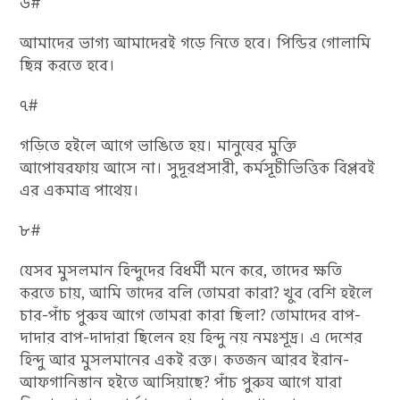
৬#
আমাদের ভাগ্য আমাদেরই গড়ে নিতে হবে। পিন্ডির গোলামি
ছিন্ন করতে হবে।
৭#
গড়িতে হইলে আগে ভাঙিতে হয়। মানুষের মুক্তি
আপোষরফায় আসে না। সুদূরপ্রসারী, কর্মসূচীভিত্তিক বিপ্লবই
এর একমাত্র পাথেয়।
৮#
যেসব মুসলমান হিন্দুদের বিধর্মী মনে করে, তাদের ক্ষতি
করতে চায়, আমি তাদের বলি তোমরা কারা? খুব বেশি হইলে
চার-পাঁচ পুরুষ আগে তোমরা কারা ছিলা? তোমাদের বাপ-
দাদার বাপ-দাদারা ছিলেন হয় হিন্দু নয় নমঃশূদ্র। এ দেশের
হিন্দু আর মুসলমানের একই রক্ত। কতজন আরব ইরান-
আফগানিস্তান হইতে আসিয়াছে? পাঁচ পুরুষ আগে যারা