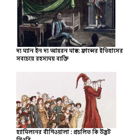
দ্য ম্যান ইন দ্য আয়রন মাস্ক: ফ্রান্সের ইতিহাসের
সবচেয়ে রহস্যময় ব্যক্তি
হ্যামিলনের বাঁশিওয়ালা : প্রচলিত কি উদ্ভট
থিওরি