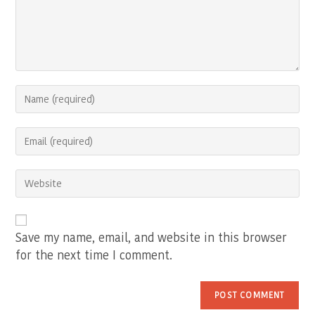
Enter
your
name
Enter
or
your
username
email
to
Enter
address
comment
your
to
website
comment
URL
(optional)
Save my name, email, and website in this browser
for the next time I comment.