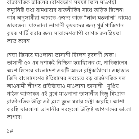
রাজনৈতিক জীবনের বেশিরভাগ সময়ই তিনি মাওপন্থী
কম্যুনিস্ট তথা বামধারার রাজনীতির সাথে জড়িত ছিলেন।
তার অনুসারীরা অনেকে এজন্য তাকে “
লাল মওলানা
” নামেও
ডাকতেন। মাওলানা ভাসানী কৃষকদের জন্য পূর্ব পাকিস্তান
কৃষক পার্টি করার জন্য সারাদেশব্যাপী ব্যাপক জনপ্রিয়তা
লাভ করেন।
নেতা হিসেবে মাওলানা ভাসানী ছিলেন দূরদর্শী নেতা।
ভাসানী ৫০ এর দশকেই নিশ্চিত হয়েছিলেন যে, পাকিস্তানের
অংশ হিসেবে বাংলাদেশ একটি অচল রাষ্ট্রকাঠামো। এছাড়াও
তিনি বাংলাদেশের ইতিহাসের সবচেয়ে বড় রাজনৈতিক দল
আওয়ামী লীগের প্রতিষ্ঠাতাও মাওলানা ভাসানী। সুপ্রিয়
পাঠক আজকের এই ব্লগে মাওলানা ভাসানীর কিছু বিখ্যাত
রাজনৈতিক উক্তি এই ব্লগে তুলে ধরার চেষ্টা করেছি। আশা
করছি মাওলানা ভাসানীর সবগুলো উক্তিই আপনাদের ভালো
লাগবে।
১#