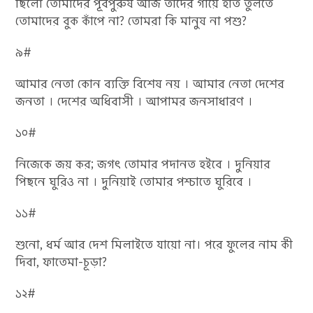
ছিলো তোমাদের পূর্বপুরুষ আজ তাদের গায়ে হাত তুলতে
তোমাদের বুক কাঁপে না? তোমরা কি মানুষ না পশু?
৯#
আমার নেতা কোন ব্যক্তি বিশেষ নয় । আমার নেতা দেশের
জনতা । দেশের অধিবাসী । আপামর জনসাধারণ ।
১০#
নিজেকে জয় কর; জগৎ তোমার পদানত হইবে । দুনিয়ার
পিছনে ঘুরিও না । দুনিয়াই তোমার পশ্চাতে ঘুরিবে ।
১১#
শুনো, ধর্ম আর দেশ মিলাইতে যায়ো না। পরে ফুলের নাম কী
দিবা, ফাতেমা-চূড়া?
১২#