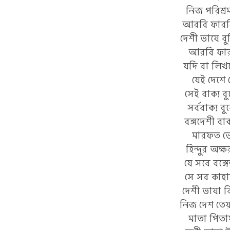
নিজ পরিশ্
আরবি ফারসি 
দেশী ভাষে ব
আরবি ফারস
যদি বা লিখ
যেই দেশে 
সেই বাক্য ব
সর্ববাক্য বু
বঙ্গদেশী বা
মারফত ভে
হিন্দুর অক
যে সবে বঙ্গে
সে সব কাহার
দেশী ভাষা বি
নিজ দেশ তেয়
মাতা পিতাম