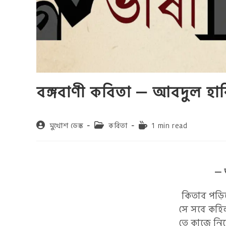
বঙ্গবাণী কবিতা — আবদুল হা
Post
Post
Reading
মুখোশ ডেস্ক
কবিতা
1 min read
author:
category:
time:
— 
কিতাব পড়ি
সে সবে কহি
তে কাজে নিব