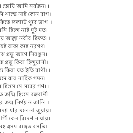
রম তোষি আমি সর্বজন।।
শাস্ত্রে নাই কোন রাগ।
ুঝিতে ললাটে পুরে ভাগ।।
ি হিন্দে নাই দুই মত।
য়ে আল্লা নবীর ছিফত।।
যেই বাক্য কহে নরগণ।
ুঝে প্রভু আপে নিরঞ্জন।।
ঝে প্রভু কিবা হিন্দুয়ানী।
ক্য কিবা যত ইতি বাণী।।
দে যার নাহিক গমন।
্ষর হিংসে সে সবের গণ।।
ত জন্মি হিংসে বঙ্গবাণী।
 জন্ম নির্ণয় ন জানি।।
দ্যা যার মনে না জুয়ায়।
াগী কেন বিদেশ ন যায়।।
হ ক্রমে বঙ্গেত বসতি।