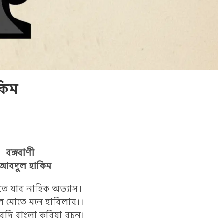
কিম
বঙ্গবাণী
আবদুল হাকিম
তে যার নাহিক অভ্যাস।
ল মোতে মনে হাবিলাষ।।
েদি বাংলা করিয়া রচন।