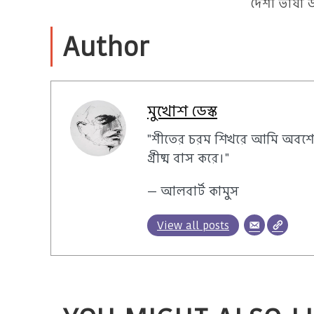
দেশী ভাষা 
Author
মুখোশ ডেস্ক
"শীতের চরম শিখরে আমি অবশে
গ্রীষ্ম বাস করে।"
— আলবার্ট কামুস
View all posts