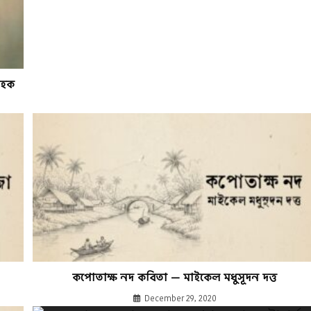
 হক
কপোতাক্ষ নদ কবিতা — মাইকেল মধুসূদন দত্ত
December 29, 2020