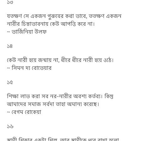
১৩
যতক্ষণ সে একজন পুরুষের কথা ভাবে, ততক্ষণ একজন
নারীর চিন্তাভাবনায় কেউ আপত্তি করে না।
~ ভার্জিনিয়া উলফ
১৪
কেউ নারী হয়ে জন্মায় না, ধীরে ধীরে নারী হয়ে ওঠে।
~ সিমন দ্য বোভেয়ার
১৫
শিক্ষা লাভ করা সব নর-নারীর অবশ্য কর্তব্য। কিন্তু
আমাদের সমাজ সর্বদা তাহা অমান্য করেছে।
~ বেগম রোকেয়া
১৬
স্বামী শিকার একটা শিল্প, আর স্বামীকে ধরে রাখা হলো