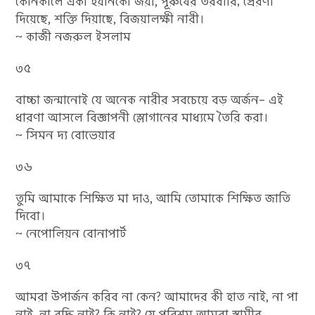
কোনকালে একা হয়নিকো জয়ী, পূরুষের তরবারি; প্রেরণা
দিয়েছে, শক্তি দিয়াছে, বিজয়ালক্ষী নারী।
~ কাজী নজরুল ইসলাম
৩৫
বাচ্চা জন্মানোই যে অনেক নারীর সবচেয়ে বড় অর্জন– এই
ধারণা আসলে বিজ্ঞাপনী স্লোগানের মাধ্যমে তৈরি করা।
~ সিমন দ্য বোভেয়ার
৩৬
তুমি আমাকে শিক্ষিত মা দাও, আমি তোমাকে শিক্ষিত জাতি
দিবো।
~ নেপোলিয়ন বোনাপার্ট
৩৭
আমরা উপার্জন করিব না কেন? আমাদের কী হাত নাই, না পা
নাই, না বুদ্ধি নাই? কি নাই? যে পরিশ্রম আমরা স্বামীর