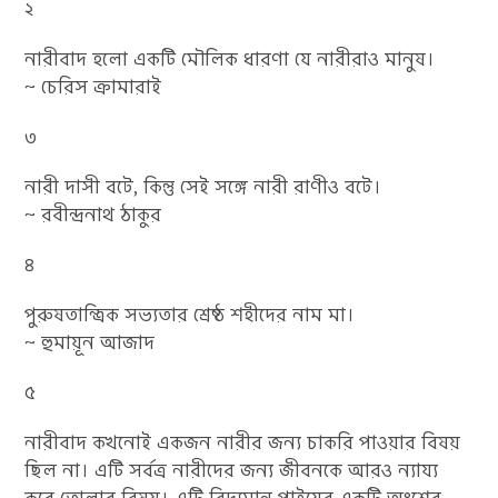
২
নারীবাদ হলো একটি মৌলিক ধারণা যে নারীরাও মানুষ।
~ চেরিস ক্রামারাই
৩
নারী দাসী বটে, কিন্তু সেই সঙ্গে নারী রাণীও বটে।
~ রবীন্দ্রনাথ ঠাকুর
৪
পুরুষতান্ত্রিক সভ্যতার শ্রেষ্ঠ শহীদের নাম মা।
~ হুমায়ূন আজাদ
৫
নারীবাদ কখনোই একজন নারীর জন্য চাকরি পাওয়ার বিষয়
ছিল না। এটি সর্বত্র নারীদের জন্য জীবনকে আরও ন্যায্য