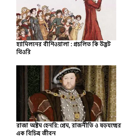
হ্যামিলনের বাঁশিওয়ালা : প্রচলিত কি উদ্ভট
থিওরি
রাজা অষ্টম হেনরি: প্রেম, রাজনীতি ও ষড়যন্ত্রের
এক বিচিত্র জীবন