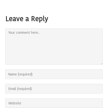
Leave a Reply
Comment
Enter
your
name
Enter
or
your
username
email
to
Enter
address
comment
your
to