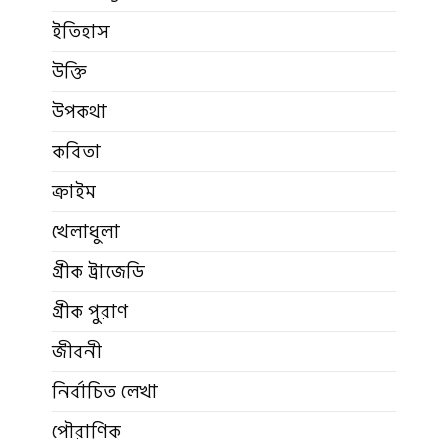
ইতিহাস
উক্তি
উপকথা
কবিতা
ক্রাইম
খেলাধুলা
গ্রীক ট্রাজেডি
গ্রীক পুরাণ
জীবনী
নির্বাচিত লেখা
পৌরাণিক