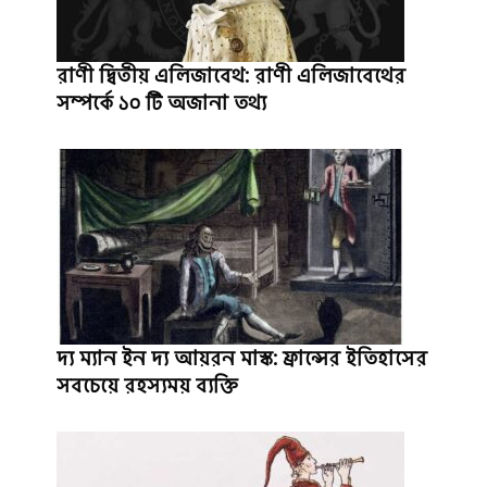
রাণী দ্বিতীয় এলিজাবেথ: রাণী এলিজাবেথের
সম্পর্কে ১০ টি অজানা তথ্য
দ্য ম্যান ইন দ্য আয়রন মাস্ক: ফ্রান্সের ইতিহাসের
সবচেয়ে রহস্যময় ব্যক্তি