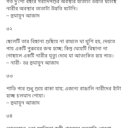
গত দু’শো বছরে গবাদিপশুর অবস্থার যতোটা উন্নতি ঘটেছে
নারীর অবস্থার ততোটা উন্নতি ঘটেনি।
~ হুমায়ূন আজাদ
৩২
ছেলেটি তার বিছানা গুছিয়ে না রাখলে মা খুশি হয়, দেখতে
পায় একটি পুরুষের জন্ম হচ্ছে; কিন্তু মেয়েটি বিছানা না
গোছালে একটি নারীর মৃত্যু দেখে মা আতংকিত হয়ে পড়ে।
~ নারী- ডঃ হুমায়ুন আজাদ
৩৩
শাড়ি পরে শুধু শুয়ে থাকা যায়; এজন্যে বাঙালি নারীদের হাঁটা
হচ্ছে চলমান শোয়া।
~ হুমায়ূন আজাদ
৩৪