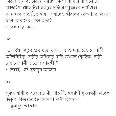
উঠিবে কীরূপ? কোনো ব্যক্তি এক পা বাঁধিয়া রাখিলে সে
খোঁড়াইয়া খোঁড়াইয়া কতদূর চলিবে? পুরুষের স্বার্থ এবং
আমাদের স্বার্থ ভিন্ন নহে। তাহাদের জীবনের উদ্দেশ্য বা লক্ষ্য
যাহা আমাদের লক্ষ্য তাহাই।
~ বেগম রোকেয়া
১১
“এক উগ্র পিতৃতন্ত্রের মধ্যে বাস করি আমরা, যেখানে নারী
অতিনিষিদ্ধ, নারীর অধিকার দাবি যেখানে দ্রোহিতা, নারী
যেখানে দাসী ও ভোগ্যসামগ্রী।”
~ (নারী)- ডঃ হুমায়ুন আজাদ
১২
পুরুষ নারীকে বলেছে দেবী, শাশ্বতী, কল্যাণী গৃহলক্ষ্মী, অর্ধেক
কল্পনা; কিন্তু চেয়েছে চিরন্তনী দাসী হিসাবে।
— হুমায়ুন আজাদ