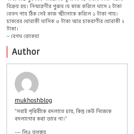
বিক্রয় হয়। নিন্মশ্রেণীর পুরুষ যে কাজ করিলে মাসে ২ টাকা
বেতন পায় ঠিক সেই কাজ স্ত্রীলোকে করিলে ১ টাকা পায়।
চাকরের খোরাকী মাসিক ৩ টাকা আর চাকরাণীর খোরাকী ২
টাকা।
~ বেগম রোকেয়া
Author
mukhoshblog
"সবাই পৃথিবীকে বদলাতে চায়, কিন্তু কেউ নিজেকে
বদলানোর কথা ভাবে না।"
-— লিও তলস্তয়