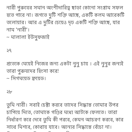
নারী পুরুষের সমান অংশীদারিত্ব ছাড়া কোনো সংগ্রাম সফল
হতে পারে না। জগতে দুটি শক্তি আছে, একটি কলম আরেকটি
তলোয়ার। আর এ দুটির চেয়েও দৃঢ় একটি শক্তি আছে, যার
নাম ‘নারী’।
~ মালালা ইউসুফজাই
২৭
প্রত্যেক মেয়েই নিজের জন্য একটা নুনু চায় । এই নুনুর জন্যই
তারা পুরুষদের হিংসা করে!
~ সিগময়েড ফ্রয়েড।
২৮
তুমি নারী। সবাই চেষ্টা করবে তাদের সিদ্ধান্ত তোমার উপর
চাপিয়ে দিতে, তোমাকে গণ্ডির মধ্যে আটকে ফেলতে। তারা
নির্ধারণ করে দেবে তুমি কী পরবে, কেমন আচরণ করবে, কার
সাথে মিশবে, কোথায় যাবে। অন্যের সিদ্ধান্তে বেঁচো না।