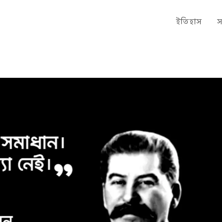
ইতিহাস
স