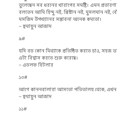
তুলেছেন সব ধরনের খারাপের সমষ্টি। এমন প্রতারণা
বলতেন আমি হিন্দু নই, খ্রিস্টান নই, মুসলমান নই, 
মসজিদ উপখ্যানের সম্ভাবনা অনেক কমতো।
~ হুমায়ুন আজাদ
৯#
যদি বড় কোন মিথ্যাকে প্রতিষ্ঠিত করতে চাও, সহ
এটা বিশ্বাস করতে শুরু করেছে।
~ এডলফ হিটলার
১০#
আগে কাননবালারা আসতো পতিতালয় থেকে, এখন আস
~ হুমায়ুন আজাদ
১১#