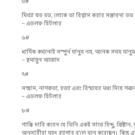
৫#
মিথ্যা যত বড়, লোকে তা বিশ্বাস করার সম্ভাবনা তত
~ এডলফ হিটলার
৬#
ধার্মিক কখনোই সম্পুর্ন মানুষ নয়, অনেক সময় মানু
~ হুমায়ুন আজাদ
৭#
সন্ত্রাস, নাশকতা, হত্যা এবং বিস্ময়ের মধ্য দিয়ে শ
~ এডলফ হিটলার
৮#
গান্ধি দাবি করেন যে তিনি একই সাথে হিন্দু, খ্রিষ্টান
অনুসারীরা মহৎ ব্যাপার ব’লে মনে করেছেন। কিন্তু এটা