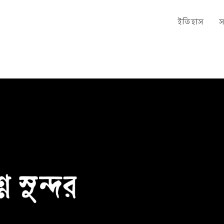
ইতিহাস
স