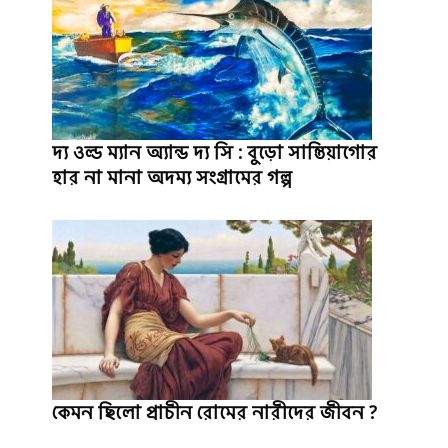
দ্য ওল্ড ম্যান অ্যান্ড দ্য সি : বুড়ো সান্তিয়াগোর
হার না মানা অদম্য সংগ্রামের গল্প
কেমন ছিলো প্রাচীন রোমের নারীদের জীবন ?