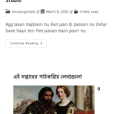
Studio
Post
Post
Reading
Uncategorized
March 8, 2020
3 mins read
category:
published:
time:
Agg lavan majboori nu Aan jaan di pasoori nu Zehar
bane haan teri Pee jaavan main poori nu
Pasoori
Continue Reading
Lyrics
|
Ali
Sethi,
Shae
Gill
|
Coke
Studio
এই সপ্তাহের পাঠকপ্রিয় লেখাগুলো
ও