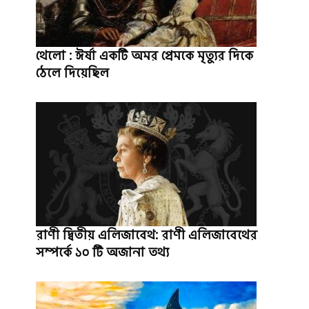
থেলো : ঈর্ষা একটি অমর প্রেমকে মৃত্যুর দিকে
ঠেলে দিয়েছিল
রাণী দ্বিতীয় এলিজাবেথ: রাণী এলিজাবেথের
সম্পর্কে ১০ টি অজানা তথ্য