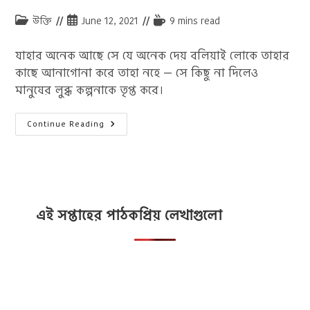
Post
Post
Reading
উক্তি
June 12, 2021
9 mins read
category:
published:
time:
যাহার অনেক আছে সে যে অনেক দেয় বলিয়াই লোকে তাহার
কাছে আনাগোনা করে তাহা নহে — সে কিছু না দিলেও
মানুষের লুব্ধ কল্পনাকে তৃপ্ত করে।
সাহিত্যে
Continue Reading
নোবেলজয়ী
রবীন্দ্রনাথ
ঠাকুরের
বাছাই
করা
৫০
টি
বিখ্যাত
উক্তি
এই সপ্তাহের পাঠকপ্রিয় লেখাগুলো