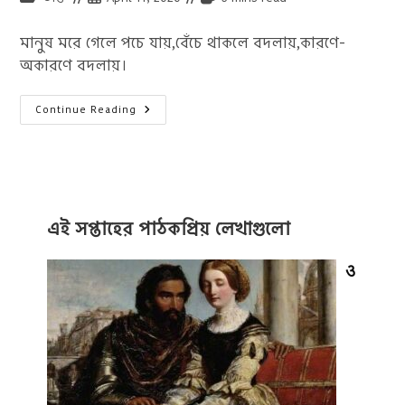
category:
published:
time:
মানুষ মরে গেলে পচে যায়,বেঁচে থাকলে বদলায়,কারণে-
অকারণে বদলায়।
মুনীর
Continue Reading
চৌধুরীর
বিখ্যাত
উক্তি
এই সপ্তাহের পাঠকপ্রিয় লেখাগুলো
ও