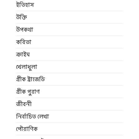
ইতিহাস
উক্তি
উপকথা
কবিতা
ক্রাইম
খেলাধুলা
গ্রীক ট্রাজেডি
গ্রীক পুরাণ
জীবনী
নির্বাচিত লেখা
পৌরাণিক