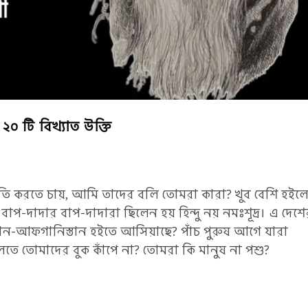
০ টি বিখ্যাত উক্তি
ক্ষতি করতে চায়, আমি তাদের বলি তোমরা কারা? খুব বেশি হইল
প-দাদার বাপ-দাদারা ছিলেন হয় হিন্দু নয় নমঃশূদ্র। এ দেশে
ন-আফগানিস্তান হইতে আসিয়াছে? পাঁচ পুরুষ আগে যারা
লতে তোমাদের বুক কাঁপে না? তোমরা কি মানুষ না পশু?