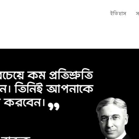
ইতিহাস
স