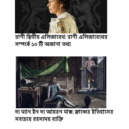
রাণী দ্বিতীয় এলিজাবেথ: রাণী এলিজাবেথের
সম্পর্কে ১০ টি অজানা তথ্য
দ্য ম্যান ইন দ্য আয়রন মাস্ক: ফ্রান্সের ইতিহাসের
সবচেয়ে রহস্যময় ব্যক্তি