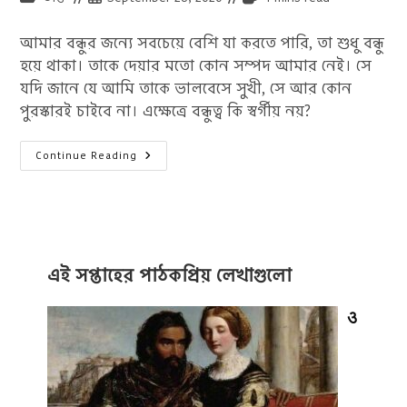
category:
published:
time:
আমার বন্ধুর জন্যে সবচেয়ে বেশি যা করতে পারি, তা শুধু বন্ধু
হয়ে থাকা। তাকে দেয়ার মতো কোন সম্পদ আমার নেই। সে
যদি জানে যে আমি তাকে ভালবেসে সুখী, সে আর কোন
পুরস্কারই চাইবে না। এক্ষেত্রে বন্ধুত্ব কি স্বর্গীয় নয়?
বন্ধু
Continue Reading
নিয়ে
উক্তি
:
বন্ধু
নিয়ে
৪০
টি
বিখ্যাত
উক্তি
এই সপ্তাহের পাঠকপ্রিয় লেখাগুলো
ও