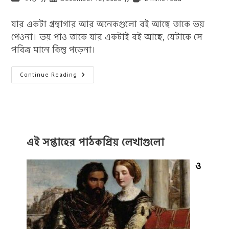
category:
published:
time:
যার একটা গ্রন্থাগার আর অনেকগুলো বই আছে তাকে ভয়
পেওনা। ভয় পাও তাকে যার একটাই বই আছে, যেটাকে সে
পবিত্র মানে কিন্তু পড়েনা।
বই
Continue Reading
পড়া
নিয়ে
উক্তি
:
বই
নিয়ে
১৫
টি
উক্তি
এই সপ্তাহের পাঠকপ্রিয় লেখাগুলো
ও