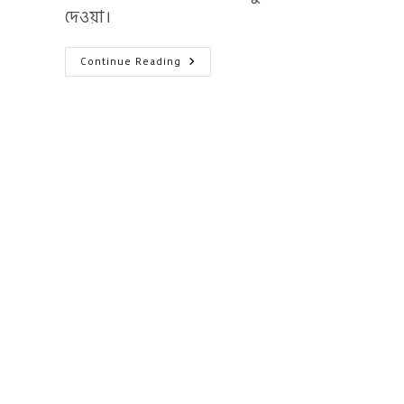
দেওয়া।
হ্যাট
Continue Reading
ট্যাক্স:
১৮শ
শতকের
ইংল্যান্ডে
টুপির
জন্য
কর
ও
মৃত্যুদণ্ড