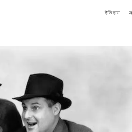
ইতিহাস
স