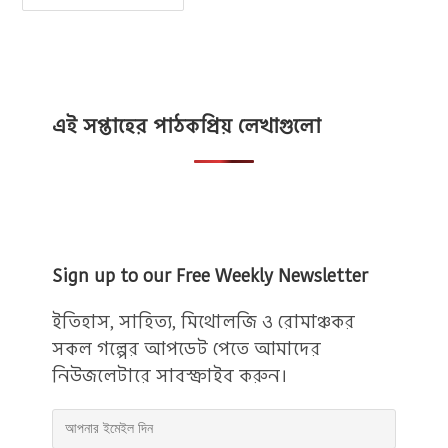
নিয়ে
উক্তি
:
সফলতা
নিয়ে
৩৫
টি
বিখ্যাত
উক্তি
এই সপ্তাহের পাঠকপ্রিয় লেখাগুলো
Sign up to our Free Weekly Newsletter
ইতিহাস, সাহিত্য, মিথোলজি ও রোমাঞ্চকর
সকল গল্পের আপডেট পেতে আমাদের
নিউজলেটারে সাবস্ক্রাইব করুন।