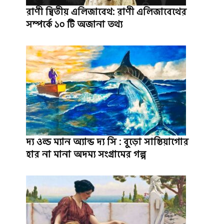
রাণী দ্বিতীয় এলিজাবেথ: রাণী এলিজাবেথের
সম্পর্কে ১০ টি অজানা তথ্য
দ্য ওল্ড ম্যান অ্যান্ড দ্য সি : বুড়ো সান্তিয়াগোর
হার না মানা অদম্য সংগ্রামের গল্প