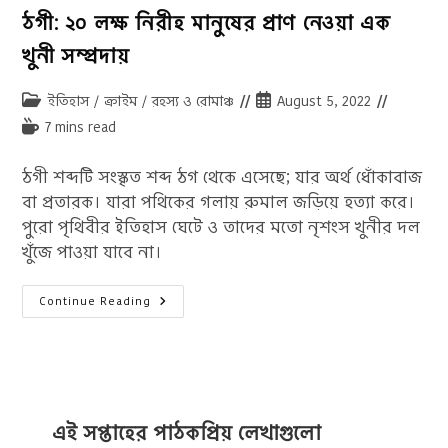
ঠগী: ২০ লক্ষ নিরীহ মানুষের প্রাণ নেওয়া এক
খুনী সম্প্রদায়
Post
Post
ইতিহাস
/
ক্রাইম
/
রহস্য ও রোমাঞ্চ
August 5, 2022
category:
published:
Reading
7 mins read
time:
ঠগী শব্দটি সংস্কৃত শব্দ ঠগ থেকে এসেছে; যার অর্থ ধোঁকাবাজ
বা প্রতারক। যারা পথিকের গলায় রুমাল জড়িয়ে হত্যা করে।
পুরো পৃথিবীর ইতিহাস ঘেটে ও তাদের মতো নৃশংস খুনীর দল
খুঁজে পাওয়া যাবে না।
ঠগী:
Continue Reading
২০
লক্ষ
নিরীহ
মানুষের
প্রাণ
নেওয়া
এক
খুনী
সম্প্রদায়
এই সপ্তাহের পাঠকপ্রিয় লেখাগুলো